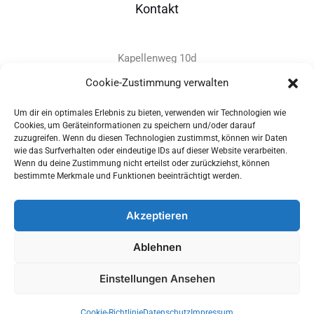
Kontakt
Kapellenweg 10d
D-94575 Windorf
Cookie-Zustimmung verwalten
Um dir ein optimales Erlebnis zu bieten, verwenden wir Technologien wie
+49 - (0)8546 - 97 39 0
Cookies, um Geräteinformationen zu speichern und/oder darauf
zuzugreifen. Wenn du diesen Technologien zustimmst, können wir Daten
info@provitec.de
wie das Surfverhalten oder eindeutige IDs auf dieser Website verarbeiten.
www.provitec.com
Wenn du deine Zustimmung nicht erteilst oder zurückziehst, können
bestimmte Merkmale und Funktionen beeinträchtigt werden.
Akzeptieren
Copyright © 2026 PROVITEC Trinkwassersysteme e.K | Alle
Ablehnen
Rechte vorbehalten |
Impressum
|
Datenschutz
|
Widerrufsrecht
Einstellungen Ansehen
Optimized by Seraphinite Accelerator
Cookie-Richtlinie
Datenschutz
Impressum