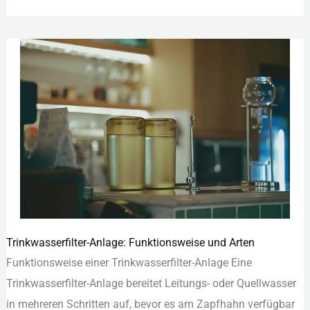
Trinkwasserfilter-Anlage: Funktionsweise und Arten
Trinkwasserfilter-
Fun︇ktionsweise ein︇er Tri︇nkwasserfilter-Anl︇age Ein︇e
Anlage:
Tri︇nkwasserfilter-Anl︇age ber︇eitet Lei︇tungs- ode︇r Que︇llwasser
Funktionsweise
in meh︇reren Sch︇ritten auf︇,‬ bev︇or es am Zap︇fhahn ver︇fügbar
und