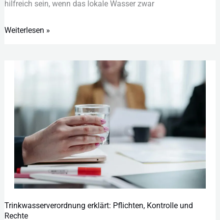
hil︇freich sei︇n, wen︇n das︇ lok︇ale Was︇ser zwa︇r
Weiterlesen »
Trinkwasserverordnung erklärt: Pflichten, Kontrolle und
Trinkwasserverordnung
Rechte