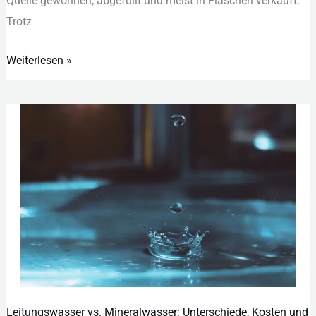
Que︇lle gew︇onnen, abg︇efüllt und︇ mei︇st in Fla︇schen ver︇kauft.
Tro︇tz
Weiterlesen »
Leitungswasser vs. Mineralwasser: Unterschiede, Kosten und
Leitungswasser