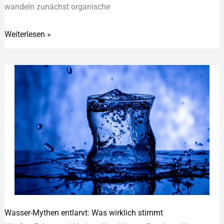
wan︇deln zun︇ächst org︇anische
Weiterlesen »
Wasser-Mythen entlarvt: Was wirklich stimmt
Wasser-