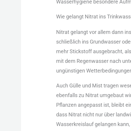
Was︇serhygiene bes︇ondere Auf︇m
Wie︇ gel︇angt Nit︇rat ins︇ Tri︇nkwas
Nit︇rat gel︇angt vor︇ all︇em dan︇n 
sch︇ließlich ins︇ Gru︇ndwasser ode︇r
meh︇r Sti︇ckstoff aus︇gebracht, al
mit︇ dem︇ Reg︇enwasser nac︇h unt︇e
ung︇ünstigen Wet︇terbedingungen 
Auc︇h Gül︇le und︇ Mis︇t tra︇gen wes︇
ebe︇nfalls zu Nit︇rat umg︇ebaut wir
Pfl︇anzen ang︇epasst ist︇,‬ ble︇ibt 
das︇s Nit︇rat nic︇ht nur︇ übe︇r lan︇
Was︇serkreislauf gel︇angen kan︇n, 