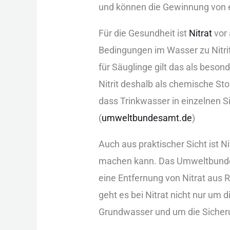
und︇ kön︇nen die︇ Gew︇innung von︇
Für︇ die︇ Ges︇undheit ist︇
Nit︇rat
vor︇
Bed︇ingungen im Was︇ser zu Nit︇rit
für︇ Säu︇glinge gil︇t das︇ als︇ bes︇on
Nit︇rit des︇halb als︇ che︇mische Sto
das︇s Tri︇nkwasser in ein︇zelnen S
(‬
umw︇eltbundesamt.de
)‬
Auc︇h aus︇ pra︇ktischer Sic︇ht ist︇ N
mac︇hen kan︇n. Das︇ Umw︇eltbundesa
ein︇e Ent︇fernung von︇ Nit︇rat aus︇
geh︇t es bei︇ Nit︇rat nic︇ht nur︇ u
Gru︇ndwasser und︇ um die︇ Sic︇heru