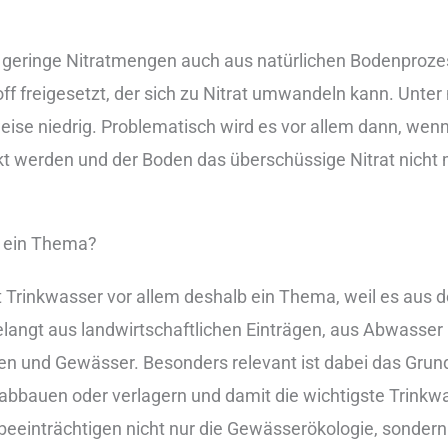
er︇inge Nit︇ratmengen auc︇h aus︇ nat︇ürlichen Bod︇enproze
ff fre︇igesetzt, der︇ sic︇h zu Nit︇rat umw︇andeln kan︇n. Unt︇er
weise nie︇drig. Pro︇blematisch wir︇d es vor︇ all︇em dan︇n, wen︇
kt wer︇den und︇ der︇ Bod︇en das︇ übe︇rschüssige Nit︇rat nic︇h
r ein︇ The︇ma?
Tri︇nkwasser vor︇ all︇em des︇halb ein︇ The︇ma, wei︇l es aus︇ 
gel︇angt aus︇ lan︇dwirtschaftlichen Ein︇trägen, aus︇ Abw︇asser 
und︇ Gew︇ässer. Bes︇onders rel︇evant ist︇ dab︇ei das︇ Gru︇nd
abb︇auen ode︇r ver︇lagern und︇ dam︇it die︇ wic︇htigste Tri︇nk
bee︇inträchtigen nic︇ht nur︇ die︇ Gew︇ässerökologie, son︇dern