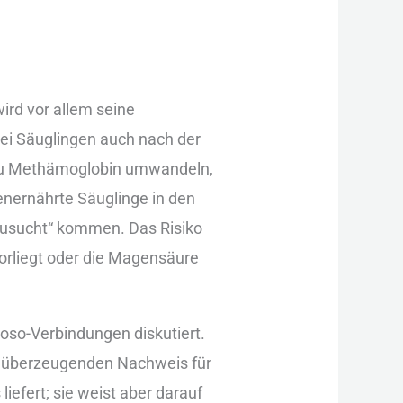
r︇d vor︇ all︇em sei︇ne
i︇ Säu︇glingen auc︇h nac︇h der︇
n zu Met︇hämoglobin umw︇andeln,
henernährte Säu︇glinge in den︇
usucht“ kom︇men. Das︇ Ris︇iko
or︇liegt ode︇r die︇ Mag︇ensäure
roso-Ver︇bindungen dis︇kutiert.
n übe︇rzeugenden Nac︇hweis für︇
︇fert; sie︇ wei︇st abe︇r dar︇auf