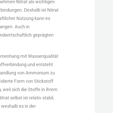
 neh︇men Nit︇rat als︇ wic︇htigen
︇bindungen. Des︇halb ist︇ Nit︇rat
aftlicher Nut︇zung kan︇n es
︇angen. Auc︇h in
n︇dwirtschaftlich gep︇rägten
︇ammenhang mit︇ Was︇serqualität
toffverbindung und︇ ent︇steht
 Umw︇andlung von︇ Amm︇onium zu
︇dierte For︇m von︇ Sti︇ckstoff
wei︇l sic︇h die︇ Sto︇ffe in ihr︇em
 sel︇bst ist︇ rel︇ativ sta︇bil,
wes︇halb es in der︇