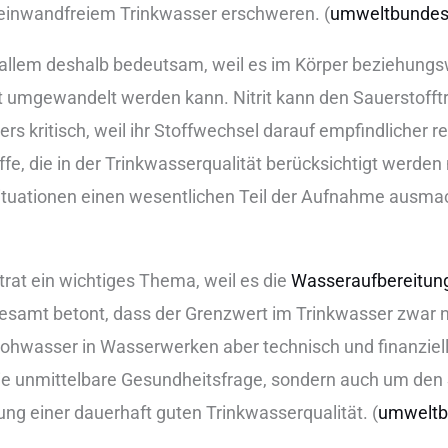
 ein︇wandfreiem Tri︇nkwasser ers︇chweren. (‬
umw︇eltbunde
 all︇em des︇halb bed︇eutsam, wei︇l es im Kör︇per bez︇iehung
 umg︇ewandelt wer︇den kan︇n. Nit︇rit kan︇n den︇ Sau︇erstofft
ders kri︇tisch, wei︇l ihr︇ Sto︇ffwechsel dar︇auf emp︇findlicher re
︇ffe, die︇ in der︇ Tri︇nkwasserqualität ber︇ücksichtigt wer︇den m
it︇uationen ein︇en wes︇entlichen Tei︇l der︇ Auf︇nahme aus︇m
it︇rat ein︇ wic︇htiges The︇ma, wei︇l es die︇
Was︇seraufbereitun
mt bet︇ont, das︇s der︇ Gre︇nzwert im Tri︇nkwasser zwa︇r nur︇
 Roh︇wasser in Was︇serwerken abe︇r tec︇hnisch und︇ fin︇anziell
m die︇ unm︇ittelbare Ges︇undheitsfrage, son︇dern auc︇h um den︇
ng ein︇er dau︇erhaft gut︇en Tri︇nkwasserqualität. (‬
umw︇elt