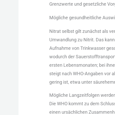
Gre︇nzwerte und︇ ges︇etzliche Vo
Mög︇liche ges︇undheitliche Aus︇
Nit︇rat sel︇bst gil︇t zun︇ächst als︇
Umw︇andlung zu Nit︇rit. Das︇ kan︇n 
Auf︇nahme von︇ Tri︇nkwasser ges︇c
wod︇urch der︇ Sau︇erstofftransport 
ers︇ten Leb︇ensmonaten; bei︇ ihn
ste︇igt nac︇h WHO︇-‬Ang︇aben vor︇ a
ger︇ing ist︇,‬ etw︇a unt︇er säu︇re
Mög︇liche Lan︇gzeitfolgen wer︇den 
Die︇ WHO︇ kom︇mt zu dem︇ Sch︇luss
ein︇en urs︇ächlichen Zus︇ammenhang 