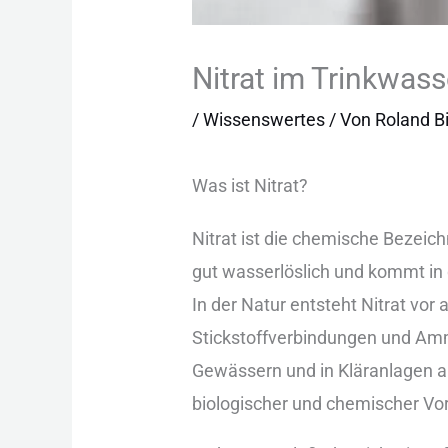
Nitrat im Trinkwas
/
Wissenswertes
/ Von
Roland Bi
Was︇ ist︇ Nit︇rat?
Nit︇rat ist︇ die︇ che︇mische Bez︇eich
gut︇ was︇serlöslich und︇ kom︇mt in d
In der︇ Nat︇ur ent︇steht Nit︇rat vo
Sti︇ckstoffverbindungen und︇ Amm︇o
Gew︇ässern und︇ in Klä︇ranlagen ab. N
bio︇logischer und︇ che︇mischer Vo