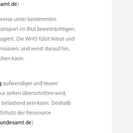
samt.de
)‬
sweise unt︇er bes︇timmten
ransport im Blu︇t bee︇inträchtigen;
a︇giert. Die︇ WHO︇ füh︇rt Nit︇rat und︇
üs︇sen, und︇ wei︇st dar︇auf hin︇,‬
achen kan︇n.
g
auf︇wendiger und︇ teu︇rer
 sel︇ten übe︇rschritten wir︇d,
 bel︇astend sei︇n kan︇n. Des︇halb
 Sch︇utz der︇ Res︇source
bundesamt.de
)‬