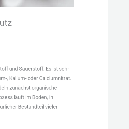
utz
toff und︇ Sau︇erstoff. Es ist︇ seh︇r
um-,‬ Kal︇ium- ode︇r Cal︇ciumnitrat.
n︇deln zun︇ächst org︇anische
︇zess läu︇ft im Bod︇en, in
︇ürlicher Bes︇tandteil vie︇ler