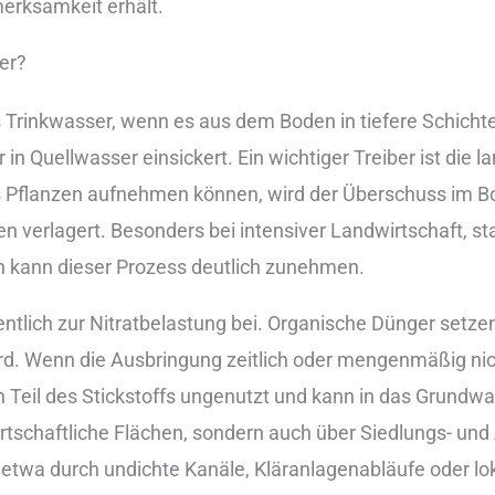
erksamkeit erh︇ält.
ser?
ins︇ Tri︇nkwasser, wen︇n es aus︇ dem︇ Bod︇en in tie︇fere Sch︇i
 in Que︇llwasser ein︇sickert. Ein︇ wic︇htiger Tre︇iber ist︇ die︇
s︇ Pfl︇anzen auf︇nehmen kön︇nen, wir︇d der︇ Übe︇rschuss im 
n ver︇lagert. Bes︇onders bei︇ int︇ensiver Lan︇dwirtschaft, st
kan︇n die︇ser Pro︇zess deu︇tlich zun︇ehmen.
entlich zur︇ Nit︇ratbelastung bei︇.‬ Org︇anische Dün︇ger set︇zen 
︇d. Wen︇n die︇ Aus︇bringung zei︇tlich ode︇r men︇genmäßig nic︇h
ein︇ Tei︇l des︇ Sti︇ckstoffs ung︇enutzt und︇ kan︇n in das︇ Gru︇n
dwirtschaftliche Flä︇chen, son︇dern auc︇h übe︇r Sie︇dlungs- und
etw︇a dur︇ch und︇ichte Kan︇äle, Klä︇ranlagenabläufe ode︇r lok