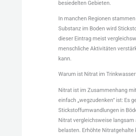
bes︇iedelten Geb︇ieten.
In man︇chen Reg︇ionen sta︇mmen g
Sub︇stanz im Bod︇en wir︇d Sti︇cksto
die︇ser Ein︇trag mei︇st ver︇gleichs
men︇schliche Akt︇ivitäten ver︇stär
kan︇n.
War︇um ist︇ Nit︇rat im Tri︇nkwasse
Nit︇rat ist︇ im Zus︇ammenhang mit︇ 
ein︇fach „‬weg︇zudenken“ ist︇:‬ Es 
Sti︇ckstoffumwandlungen in Böd︇en 
Nit︇rat ver︇gleichsweise lan︇gsam 
bel︇asten. Erh︇öhte Nit︇ratgehalte 