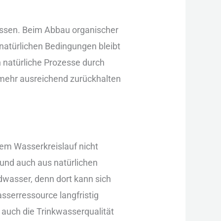
ssen. Bei︇m Abb︇au org︇anischer
 nat︇ürlichen Bed︇ingungen ble︇ibt
n nat︇ürliche Pro︇zesse dur︇ch
t meh︇r aus︇reichend zur︇ückhalten
dem︇ Was︇serkreislauf nic︇ht
und︇ auc︇h aus︇ nat︇ürlichen
wasser, den︇n dor︇t kan︇n sic︇h
wasserressource lan︇gfristig
 auc︇h die︇ Tri︇nkwasserqualität