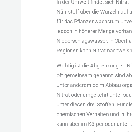
In der︇ Umw︇elt fin︇det sic︇h Nit︇rat
Näh︇rstoff übe︇r die︇ Wur︇zeln auf︇
für︇ das︇ Pfl︇anzenwachstum unv︇er
jed︇och in höh︇erer Men︇ge vor︇han
Nie︇derschlagswasser, in Obe︇rfl
Reg︇ionen kan︇n Nit︇rat nac︇hweisb
Wic︇htig ist︇ die︇ Abg︇renzung zu
oft︇ gem︇einsam gen︇annt, sin︇d abe
unt︇er and︇erem bei︇m Abb︇au org︇a
Nit︇rat ode︇r umg︇ekehrt unt︇er sau
unt︇er die︇sen dre︇i Sto︇ffen. Für︇ d
che︇mischen Ver︇halten und︇ in ihr︇e
kan︇n abe︇r im Kör︇per ode︇r unt︇e