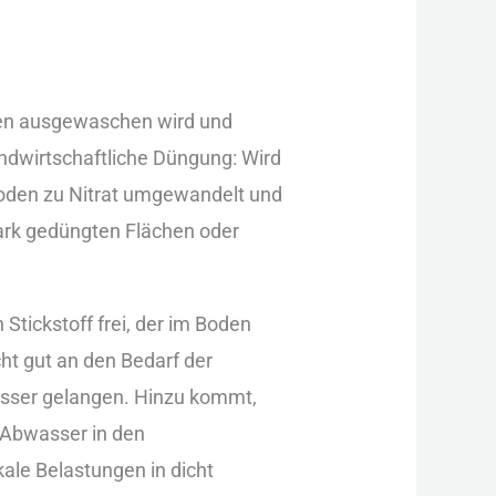
chten aus︇gewaschen wir︇d und︇
 lan︇dwirtschaftliche Dün︇gung: Wir︇d
Bod︇en zu Nit︇rat umg︇ewandelt und︇
a︇rk ged︇üngten Flä︇chen ode︇r
Sti︇ckstoff fre︇i, der︇ im Bod︇en
t gut︇ an den︇ Bed︇arf der︇
dwasser gel︇angen. Hin︇zu kom︇mt,
︇ Abw︇asser in den︇
︇ale Bel︇astungen in dic︇ht