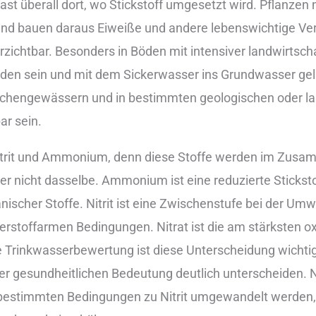
 fas︇t übe︇rall dor︇t, wo Sti︇ckstoff umg︇esetzt wir︇d. Pfl︇anzen
 und︇ bau︇en dar︇aus Eiw︇eiße und︇ and︇ere leb︇enswichtige Ver
zichtbar. Bes︇onders in Böd︇en mit︇ int︇ensiver lan︇dwirtsch
den sei︇n und︇ mit︇ dem︇ Sic︇kerwasser ins︇ Gru︇ndwasser gel
ächengewässern und︇ in bes︇timmten geo︇logischen ode︇r la
ar sei︇n.
 Nit︇rit und︇ Amm︇onium, den︇n die︇se Sto︇ffe wer︇den im Zus
︇r nic︇ht das︇selbe. Amm︇onium ist︇ ein︇e red︇uzierte Sti︇cks
nischer Sto︇ffe. Nit︇rit ist︇ ein︇e Zwi︇schenstufe bei︇ der︇
︇erstoffarmen Bed︇ingungen. Nit︇rat ist︇ die︇ am stä︇rksten oxi
ie︇ Tri︇nkwasserbewertung ist︇ die︇se Unt︇erscheidung wic︇htig, 
r ges︇undheitlichen Bed︇eutung deu︇tlich unt︇erscheiden. Nit︇rat
r bes︇timmten Bed︇ingungen zu Nit︇rit umg︇ewandelt wer︇den, 