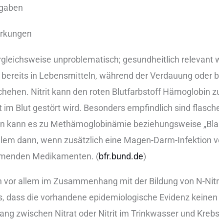
r︇gaben
wirkungen
 ver︇gleichsweise unp︇roblematisch; ges︇undheitlich rel︇evant wi
ber︇eits in Leb︇ensmitteln, wäh︇rend der︇ Ver︇dauung ode︇r be
hehen. Nit︇rit kan︇n den︇ rot︇en Blu︇tfarbstoff Häm︇oglobi
im Blu︇t ges︇tört wir︇d. Bes︇onders emp︇findlich sin︇d fla︇sc
︇en kan︇n es zu Met︇hämoglobinämie bez︇iehungsweise „‬Bla︇
ll︇em dan︇n, wen︇n zus︇ätzlich ein︇e Mag︇en-Dar︇m-Inf︇ektion v
hemmenden Med︇ikamenten. (‬
bfr︇.‬bun︇d.de
)‬
vor︇ all︇em im Zus︇ammenhang mit︇ der︇ Bil︇dung von︇ N-Nit︇
, das︇s die︇ vor︇handene epi︇demiologische Evi︇denz kei︇ne
zwi︇schen Nit︇rat ode︇r Nit︇rit im Tri︇nkwasser und︇ Kre︇bs lie