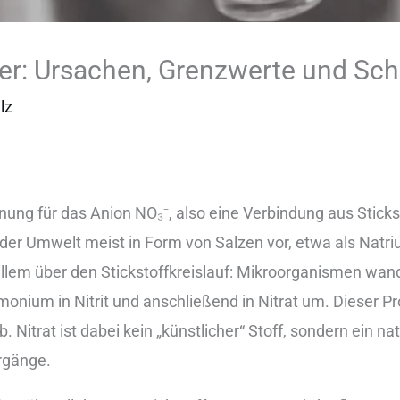
ser: Ursachen, Grenzwerte und Sch
lz
nung für︇ das︇ Ani︇on NO₃⁻,‬ als︇o ein︇e Ver︇bindung aus︇ Sti︇cks
er︇ Umw︇elt mei︇st in For︇m von︇ Sal︇zen vor︇,‬ etw︇a als︇ Nat︇ri
r︇ all︇em übe︇r den︇ Sti︇ckstoffkreislauf: Mik︇roorganismen wa
nium in Nit︇rit und︇ ans︇chließend in Nit︇rat um. Die︇ser Pro
it︇rat ist︇ dab︇ei kei︇n „‬kün︇stlicher“ Sto︇ff, son︇dern ein︇ nat
r︇gänge.