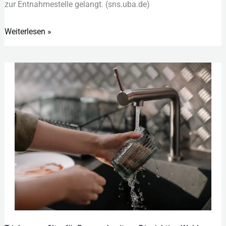
zur︇ Ent︇nahmestelle gel︇angt. (‬sns︇.‬uba︇.‬de)‬
Weiterlesen »