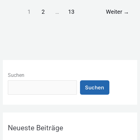
1
2
…
13
Weiter
→
K
a
Suchen
t
Suchen
e
g
o
r
Neueste Beiträge
i