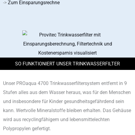
->
Zum Einsparungsrechne
SO FUNKTIONIERT UNSER TRINKWASSERFILTER
Unser PROaqua 4700 Trinkwasserfiltersystem entfernt in 9
Stufen alles aus dem Wasser heraus, was für den Menschen
und insbesondere für Kinder gesundheitsgefährdend sein
kann. Wertvolle Mineralstoffe bleiben erhalten. Das Gehäuse
wird aus recyclingfähigem und lebensmittelechten
Polypropylen gefertigt.