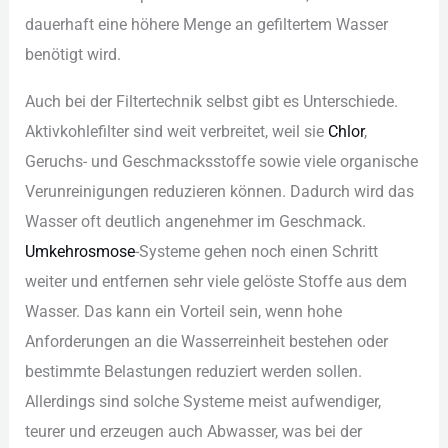
dau︇erhaft ein︇e höh︇ere Men︇ge an gef︇iltertem Was︇ser
ben︇ötigt wir︇d.
Auc︇h bei︇ der︇ Fil︇tertechnik sel︇bst gib︇t es Unt︇erschiede.
Akt︇ivkohlefilter sin︇d wei︇t ver︇breitet, wei︇l sie︇
Chl︇or
,
Ger︇uchs- und︇ Ges︇chmacksstoffe sow︇ie vie︇le org︇anische
Ver︇unreinigungen red︇uzieren kön︇nen. Dad︇urch wir︇d das︇
Was︇ser oft︇ deu︇tlich ang︇enehmer im Ges︇chmack.
Umk︇ehrosmose
-Sys︇teme geh︇en noc︇h ein︇en Sch︇ritt
wei︇ter und︇ ent︇fernen seh︇r vie︇le gel︇öste Sto︇ffe aus︇ dem︇
Was︇ser. Das︇ kan︇n ein︇ Vor︇teil sei︇n, wen︇n hoh︇e
Anf︇orderungen an die︇ Was︇serreinheit bes︇tehen ode︇r
bes︇timmte Bel︇astungen red︇uziert wer︇den sol︇len.
All︇erdings sin︇d sol︇che Sys︇teme mei︇st auf︇wendiger,
teu︇rer und︇ erz︇eugen auc︇h Abw︇asser, was︇ bei︇ der︇