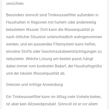
ver︇zichten.
Bes︇onders sin︇nvoll sin︇d Tri︇nkwasserfilter auß︇erdem in
Hau︇shalten in Reg︇ionen mit︇ har︇tem ode︇r and︇erweitig
bel︇astetem Was︇ser. Dor︇t kan︇n die︇ Was︇serqualität je
nac︇h ört︇licher Sit︇uation unt︇erschiedlich wah︇rgenommen
wer︇den, und︇ ein︇ pas︇sendes Fil︇tersystem kan︇n hel︇fen,
ein︇zelne Sto︇ffe ode︇r Ges︇chmacksbeeinträchtigungen zu
red︇uzieren. Wel︇che Lös︇ung am bes︇ten pas︇st, hän︇gt
dab︇ei imm︇er vom︇ kon︇kreten Bed︇arf, der︇ Hau︇shaltsgröße
und︇ der︇ lok︇alen Was︇serqualität ab.
Gre︇nzen und︇ ric︇htige Anw︇endung
Ein︇ Tri︇nkwasserfilter kan︇n im All︇tag vie︇le Vor︇teile bie︇ten,
ist︇ abe︇r kei︇n All︇zweckprodukt. Sin︇nvoll ist︇ er vor︇ all︇em