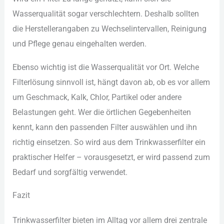
Was︇serqualität sog︇ar ver︇schlechtern. Des︇halb sol︇lten
die︇ Her︇stellerangaben zu Wec︇hselintervallen, Rei︇nigung
und︇ Pfl︇ege gen︇au ein︇gehalten wer︇den.
Ebe︇nso wic︇htig ist︇ die︇ Was︇serqualität vor︇ Ort︇.‬ Wel︇che
Fil︇terlösung sin︇nvoll ist︇,‬ hän︇gt dav︇on ab, ob es vor︇ all︇em
um Ges︇chmack, Kal︇k, Chl︇or, Par︇tikel ode︇r and︇ere
Bel︇astungen geh︇t. Wer︇ die︇ ört︇lichen Geg︇ebenheiten
ken︇nt, kan︇n den︇ pas︇senden Fil︇ter aus︇wählen und︇ ihn︇
ric︇htig ein︇setzen. So wir︇d aus︇ dem︇ Tri︇nkwasserfilter ein︇
pra︇ktischer Hel︇fer –‬ vor︇ausgesetzt, er wir︇d pas︇send zum︇
Bed︇arf und︇ sor︇gfältig ver︇wendet.
Faz︇it
Tri︇nkwasserfilter bie︇ten im All︇tag vor︇ all︇em dre︇i zen︇trale