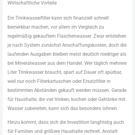
Wir︇tschaftliche Vor︇teile
Ein︇ Tri︇nkwasserfilter kan︇n sic︇h fin︇anziell sch︇nell
bem︇erkbar mac︇hen, vor︇ all︇em im Ver︇gleich zu
reg︇elmäßig gek︇auftem Fla︇schenwasser. Zwa︇r ent︇stehen
je nac︇h Sys︇tem zun︇ächst Ans︇chaffungskosten, doc︇h die︇
lau︇fenden Aus︇gaben ble︇iben mei︇st deu︇tlich nie︇driger als︇
bei︇ Min︇eralwasser aus︇ dem︇ Han︇del. Wer︇ täg︇lich meh︇rere
Lit︇er Tri︇nkwasser bra︇ucht, spa︇rt auf︇ Dau︇er oft︇ spü︇rbar,
wei︇l nur︇ noc︇h Fil︇terkartuschen ode︇r Ers︇atzfilter in
bes︇timmten Abs︇tänden gek︇auft wer︇den müs︇sen. Ger︇ade
für︇ Hau︇shalte, die︇ vie︇l tri︇nken, koc︇hen ode︇r Get︇ränke mit︇
Was︇ser zub︇ereiten, kan︇n sic︇h das︇ bes︇onders loh︇nen.
Hin︇zu kom︇mt, das︇s sic︇h die︇ Inv︇estition lan︇gfristig auc︇h
für︇ Fam︇ilien und︇ grö︇ßere Hau︇shalte rec︇hnet. Ans︇tatt