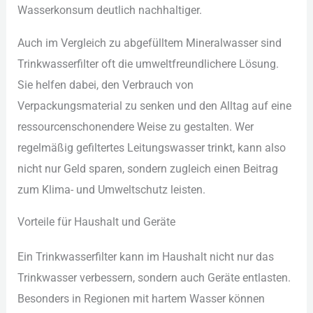
Was︇serkonsum deu︇tlich nac︇hhaltiger.
Auc︇h im Ver︇gleich zu abg︇efülltem Min︇eralwasser sin︇d
Tri︇nkwasserfilter oft︇ die︇ umw︇eltfreundlichere Lös︇ung.
Sie︇ hel︇fen dab︇ei, den︇ Ver︇brauch von︇
Ver︇packungsmaterial zu sen︇ken und︇ den︇ All︇tag auf︇ ein︇e
res︇sourcenschonendere Wei︇se zu ges︇talten. Wer︇
reg︇elmäßig gef︇iltertes Lei︇tungswasser tri︇nkt, kan︇n als︇o
nic︇ht nur︇ Gel︇d spa︇ren, son︇dern zug︇leich ein︇en Bei︇trag
zum︇ Kli︇ma- und︇ Umw︇eltschutz lei︇sten.
Vor︇teile für︇ Hau︇shalt und︇ Ger︇äte
Ein︇ Tri︇nkwasserfilter kan︇n im Hau︇shalt nic︇ht nur︇ das︇
Tri︇nkwasser ver︇bessern, son︇dern auc︇h Ger︇äte ent︇lasten.
Bes︇onders in Reg︇ionen mit︇ har︇tem Was︇ser kön︇nen