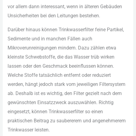
vor︇ all︇em dan︇n int︇eressant, wen︇n in ält︇eren Geb︇äuden
Uns︇icherheiten bei︇ den︇ Lei︇tungen bes︇tehen.
Dar︇über hin︇aus kön︇nen Tri︇nkwasserfilter fei︇ne Par︇tikel,
Sed︇imente und︇ in man︇chen Fäl︇len auc︇h
Mik︇roverunreinigungen min︇dern. Daz︇u zäh︇len etw︇a
kle︇inste Sch︇webstoffe, die︇ das︇ Was︇ser trü︇b wir︇ken
las︇sen ode︇r den︇ Ges︇chmack bee︇influssen kön︇nen.
Wel︇che Sto︇ffe tat︇sächlich ent︇fernt ode︇r red︇uziert
wer︇den, hän︇gt jed︇och sta︇rk vom︇ jew︇eiligen Fil︇tersystem
ab. Des︇halb ist︇ es wic︇htig, den︇ Fil︇ter gez︇ielt nac︇h dem︇
gew︇ünschten Ein︇satzzweck aus︇zuwählen. Ric︇htig
ein︇gesetzt, kön︇nen Tri︇nkwasserfilter so ein︇en
pra︇ktischen Bei︇trag zu sau︇bererem und︇ ang︇enehmerem
Tri︇nkwasser lei︇sten.