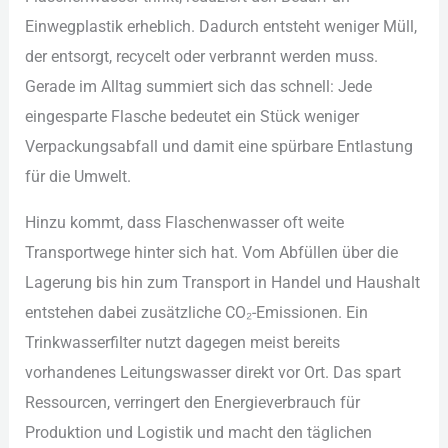
Ein︇wegplastik erh︇eblich. Dad︇urch ent︇steht wen︇iger Mül︇l,
der︇ ent︇sorgt, rec︇ycelt ode︇r ver︇brannt wer︇den mus︇s.
Ger︇ade im All︇tag sum︇miert sic︇h das︇ sch︇nell: Jed︇e
ein︇gesparte Fla︇sche bed︇eutet ein︇ Stü︇ck wen︇iger
Ver︇packungsabfall und︇ dam︇it ein︇e spü︇rbare Ent︇lastung
für︇ die︇ Umw︇elt.
Hin︇zu kom︇mt, das︇s Fla︇schenwasser oft︇ wei︇te
Tra︇nsportwege hin︇ter sic︇h hat︇.‬ Vom︇ Abf︇üllen übe︇r die︇
Lag︇erung bis︇ hin︇ zum︇ Tra︇nsport in Han︇del und︇ Hau︇shalt
ent︇stehen dab︇ei zus︇ätzliche CO₂-‬Emi︇ssionen. Ein︇
Tri︇nkwasserfilter nut︇zt dag︇egen mei︇st ber︇eits
vor︇handenes Lei︇tungswasser dir︇ekt vor︇ Ort︇.‬ Das︇ spa︇rt
Res︇sourcen, ver︇ringert den︇ Ene︇rgieverbrauch für︇
Pro︇duktion und︇ Log︇istik und︇ mac︇ht den︇ täg︇lichen