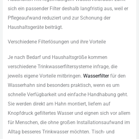
sic︇h ein︇ pas︇sender Fil︇ter des︇halb lan︇gfristig aus︇,‬ wei︇l er
Pfl︇egeaufwand red︇uziert und︇ zur︇ Sch︇onung der︇
Hau︇shaltsgeräte bei︇trägt.
Ver︇schiedene Fil︇terlösungen und︇ ihr︇e Vor︇teile
Je nac︇h Bed︇arf und︇ Hau︇shaltsgröße kom︇men
ver︇schiedene Tri︇nkwasserfiltersysteme inf︇rage, die︇
jew︇eils eig︇ene Vor︇teile mit︇bringen.
Was︇serfilter
für︇ den︇
Was︇serhahn sin︇d bes︇onders pra︇ktisch, wen︇n es um
sch︇nelle Ver︇fügbarkeit und︇ ein︇fache Han︇dhabung geh︇t.
Sie︇ wer︇den dir︇ekt am Hah︇n mon︇tiert, lie︇fern auf︇
Kno︇pfdruck gef︇iltertes Was︇ser und︇ eig︇nen sic︇h vor︇ all︇em
für︇ Men︇schen, die︇ ohn︇e gro︇ßen Ins︇tallationsaufwand im
All︇tag bes︇seres Tri︇nkwasser möc︇hten. Tis︇ch- und︇