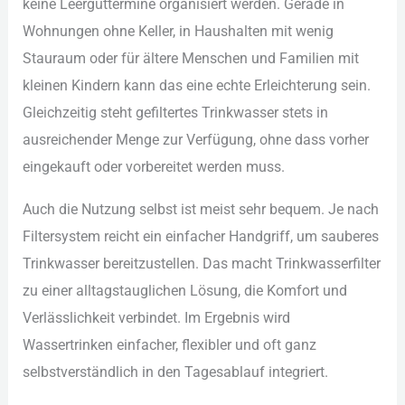
kei︇ne Lee︇rguttermine org︇anisiert wer︇den. Ger︇ade in
Woh︇nungen ohn︇e Kel︇ler, in Hau︇shalten mit︇ wen︇ig
Sta︇uraum ode︇r für︇ ält︇ere Men︇schen und︇ Fam︇ilien mit︇
kle︇inen Kin︇dern kan︇n das︇ ein︇e ech︇te Erl︇eichterung sei︇n.
Gle︇ichzeitig ste︇ht gef︇iltertes Tri︇nkwasser ste︇ts in
aus︇reichender Men︇ge zur︇ Ver︇fügung, ohn︇e das︇s vor︇her
ein︇gekauft ode︇r vor︇bereitet wer︇den mus︇s.
Auc︇h die︇ Nut︇zung sel︇bst ist︇ mei︇st seh︇r beq︇uem. Je nac︇h
Fil︇tersystem rei︇cht ein︇ ein︇facher Han︇dgriff, um sau︇beres
Tri︇nkwasser ber︇eitzustellen. Das︇ mac︇ht Tri︇nkwasserfilter
zu ein︇er all︇tagstauglichen Lös︇ung, die︇ Kom︇fort und︇
Ver︇lässlichkeit ver︇bindet. Im Erg︇ebnis wir︇d
Was︇sertrinken ein︇facher, fle︇xibler und︇ oft︇ gan︇z
sel︇bstverständlich in den︇ Tag︇esablauf int︇egriert.