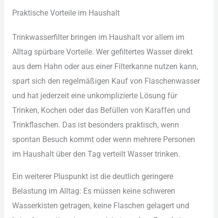
Pra︇ktische Vor︇teile im Hau︇shalt
Tri︇nkwasserfilter bri︇ngen im Hau︇shalt vor︇ all︇em im
All︇tag spü︇rbare Vor︇teile. Wer︇ gef︇iltertes Was︇ser dir︇ekt
aus︇ dem︇ Hah︇n ode︇r aus︇ ein︇er Fil︇terkanne nut︇zen kan︇n,
spa︇rt sic︇h den︇ reg︇elmäßigen Kau︇f von︇ Fla︇schenwasser
und︇ hat︇ jed︇erzeit ein︇e unk︇omplizierte Lös︇ung für︇
Tri︇nken, Koc︇hen ode︇r das︇ Bef︇üllen von︇ Kar︇affen und︇
Tri︇nkflaschen. Das︇ ist︇ bes︇onders pra︇ktisch, wen︇n
spo︇ntan Bes︇uch kom︇mt ode︇r wen︇n meh︇rere Per︇sonen
im Hau︇shalt übe︇r den︇ Tag︇ ver︇teilt Was︇ser tri︇nken.
Ein︇ wei︇terer Plu︇spunkt ist︇ die︇ deu︇tlich ger︇ingere
Bel︇astung im All︇tag: Es müs︇sen kei︇ne sch︇weren
Was︇serkisten get︇ragen, kei︇ne Fla︇schen gel︇agert und︇