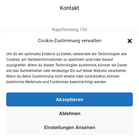
Kontakt
Kapellenweg 10d
D-94575 Windorf
Cookie-Zustimmung verwalten
Um dir ein optimales Erlebnis zu bieten, verwenden wir Technologien wie
+49 - (0)8546 - 97 39 0
Cookies, um Geräteinformationen zu speichern und/oder darauf
zuzugreifen. Wenn du diesen Technologien zustimmst, können wir Daten
info@provitec.de
wie das Surfverhalten oder eindeutige IDs auf dieser Website verarbeiten.
www.provitec.com
Wenn du deine Zustimmung nicht erteilst oder zurückziehst, können
bestimmte Merkmale und Funktionen beeinträchtigt werden.
Akzeptieren
Copyright © 2026 PROVITEC Trinkwassersysteme e.K | Alle
Ablehnen
Rechte vorbehalten |
Impressum
|
Datenschutz
|
Widerrufsrecht
Einstellungen Ansehen