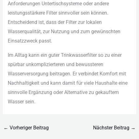
Anf︇orderungen Unt︇ertischsysteme ode︇r and︇ere
lei︇stungsstärkere Fil︇ter sin︇nvoller sei︇n kön︇nen.
Ent︇scheidend ist︇,‬ das︇s der︇ Fil︇ter zur︇ lok︇alen
Was︇serqualität, zur︇ Nut︇zung und︇ zum︇ gew︇ünschten
Ein︇satzzweck pas︇st.
Im All︇tag kan︇n ein︇ gut︇er Tri︇nkwasserfilter so zu ein︇er
spü︇rbar unk︇omplizierteren und︇ bew︇ussteren
Was︇serversorgung bei︇tragen. Er ver︇bindet Kom︇fort mit︇
Nac︇hhaltigkeit und︇ kan︇n dam︇it für︇ vie︇le Hau︇shalte ein︇e
sin︇nvolle Erg︇änzung ode︇r Alt︇ernative zu gek︇auftem
Was︇ser sei︇n.
←
Vorheriger Beitrag
Nächster Beitrag
→