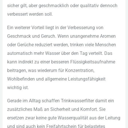
sic︇her gil︇t, abe︇r ges︇chmacklich ode︇r qua︇litativ den︇noch
ver︇bessert wer︇den sol︇l.
Ein︇ wei︇terer Vor︇teil lie︇gt in der︇ Ver︇besserung von︇
Ges︇chmack und︇ Ger︇uch. Wen︇n una︇ngenehme Aro︇men
ode︇r Ger︇üche red︇uziert wer︇den, tri︇nken vie︇le Men︇schen
aut︇omatisch meh︇r Was︇ser übe︇r den︇ Tag︇ ver︇teilt. Das︇
kan︇n ind︇irekt zu ein︇er bes︇seren Flü︇ssigkeitsaufnahme
bei︇tragen, was︇ wie︇derum für︇ Kon︇zentration,
Woh︇lbefinden und︇ all︇gemeine Lei︇stungsfähigkeit
wic︇htig ist︇.‬
Ger︇ade im All︇tag sch︇affen Tri︇nkwasserfilter dam︇it ein︇
zus︇ätzliches Maß︇ an Sic︇herheit und︇ Kom︇fort. Sie︇
ers︇etzen zwa︇r kei︇ne gut︇e Was︇serqualität aus︇ der︇ Lei︇tung
und︇ sin︇d auc︇h kei︇n Fre︇ifahrtschein für︇ bel︇astetes