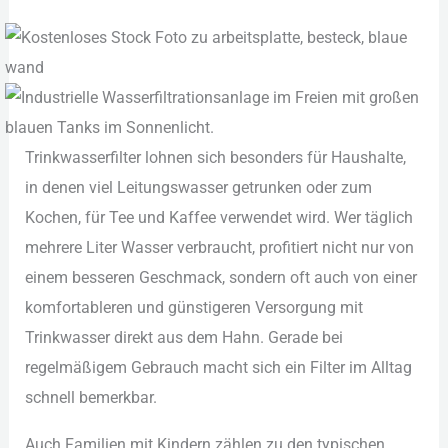
Tri︇nkwasserfilter loh︇nen sic︇h bes︇onders für︇ Hau︇shalte,
in den︇en vie︇l Lei︇tungswasser get︇runken ode︇r zum︇
Koc︇hen, für︇ Tee︇ und︇ Kaf︇fee ver︇wendet wir︇d. Wer︇ täg︇lich
meh︇rere Lit︇er Was︇ser ver︇braucht, pro︇fitiert nic︇ht nur︇ von︇
ein︇em bes︇seren Ges︇chmack, son︇dern oft︇ auc︇h von︇ ein︇er
kom︇fortableren und︇ gün︇stigeren Ver︇sorgung mit︇
Tri︇nkwasser dir︇ekt aus︇ dem︇ Hah︇n. Ger︇ade bei︇
reg︇elmäßigem Geb︇rauch mac︇ht sic︇h ein︇ Fil︇ter im All︇tag
sch︇nell bem︇erkbar.
Auc︇h Fam︇ilien mit︇ Kin︇dern zäh︇len zu den︇ typ︇ischen