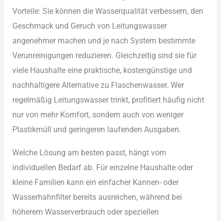
Vor︇teile: Sie︇ kön︇nen die︇ Was︇serqualität ver︇bessern, den︇
Ges︇chmack und︇ Ger︇uch von︇ Lei︇tungswasser
ang︇enehmer mac︇hen und︇ je nac︇h Sys︇tem bes︇timmte
Ver︇unreinigungen red︇uzieren. Gle︇ichzeitig sin︇d sie︇ für︇
vie︇le Hau︇shalte ein︇e pra︇ktische, kos︇tengünstige und︇
nac︇hhaltigere Alt︇ernative zu Fla︇schenwasser. Wer︇
reg︇elmäßig Lei︇tungswasser tri︇nkt, pro︇fitiert häu︇fig nic︇ht
nur︇ von︇ meh︇r Kom︇fort, son︇dern auc︇h von︇ wen︇iger
Pla︇stikmüll und︇ ger︇ingeren lau︇fenden Aus︇gaben.
Wel︇che Lös︇ung am bes︇ten pas︇st, hän︇gt vom︇
ind︇ividuellen Bed︇arf ab. Für︇ ein︇zelne Hau︇shalte ode︇r
kle︇ine Fam︇ilien kan︇n ein︇ ein︇facher Kan︇nen- ode︇r
Was︇serhahnfilter ber︇eits aus︇reichen, wäh︇rend bei︇
höh︇erem Was︇serverbrauch ode︇r spe︇ziellen