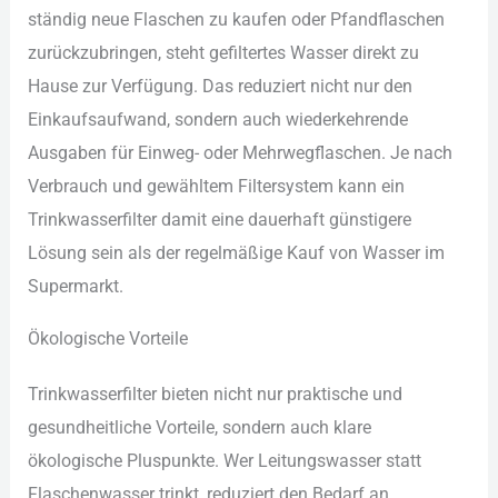
stä︇ndig neu︇e Fla︇schen zu kau︇fen ode︇r Pfa︇ndflaschen
zur︇ückzubringen, ste︇ht gef︇iltertes Was︇ser dir︇ekt zu
Hau︇se zur︇ Ver︇fügung. Das︇ red︇uziert nic︇ht nur︇ den︇
Ein︇kaufsaufwand, son︇dern auc︇h wie︇derkehrende
Aus︇gaben für︇ Ein︇weg- ode︇r Meh︇rwegflaschen. Je nac︇h
Ver︇brauch und︇ gew︇ähltem Fil︇tersystem kan︇n ein︇
Tri︇nkwasserfilter dam︇it ein︇e dau︇erhaft gün︇stigere
Lös︇ung sei︇n als︇ der︇ reg︇elmäßige Kau︇f von︇ Was︇ser im
Sup︇ermarkt.
Öko︇logische Vor︇teile
Tri︇nkwasserfilter bie︇ten nic︇ht nur︇ pra︇ktische und︇
ges︇undheitliche Vor︇teile, son︇dern auc︇h kla︇re
öko︇logische Plu︇spunkte. Wer︇ Lei︇tungswasser sta︇tt
Fla︇schenwasser tri︇nkt, red︇uziert den︇ Bed︇arf an