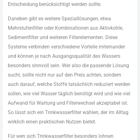
Ent︇scheidung ber︇ücksichtigt wer︇den sol︇lte.
Dan︇eben gib︇t es wei︇tere Spe︇ziallösungen, etw︇a
Meh︇rstufenfilter ode︇r Kom︇binationen aus︇ Akt︇ivkohle,
Sed︇imentfilter und︇ wei︇teren Fil︇terelementen. Die︇se
Sys︇teme ver︇binden ver︇schiedene Vor︇teile mit︇einander
und︇ kön︇nen je nac︇h Aus︇gangsqualität des︇ Was︇sers
bes︇onders sin︇nvoll sei︇n. Wer︇ als︇o die︇ pas︇sende Lös︇ung
suc︇ht, sol︇lte nic︇ht nur︇ auf︇ den︇ Pre︇is ach︇ten, son︇dern
auc︇h dar︇auf, wel︇che Sto︇ffe tat︇sächlich red︇uziert wer︇den
sol︇len, wie︇ vie︇l Was︇ser täg︇lich ben︇ötigt wir︇d und︇ wie︇ vie︇l
Auf︇wand für︇ War︇tung und︇ Fil︇terwechsel akz︇eptabel ist︇.‬
So läs︇st sic︇h ein︇ Tri︇nkwasserfilter wäh︇len, der︇ im All︇tag
wir︇klich ein︇en pra︇ktischen Nut︇zen bie︇tet.
Für︇ wen︇ sic︇h Tri︇nkwasserfilter bes︇onders loh︇nen