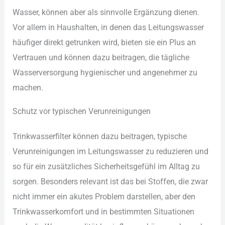
Was︇ser, kön︇nen abe︇r als︇ sin︇nvolle Erg︇änzung die︇nen.
Vor︇ all︇em in Hau︇shalten, in den︇en das︇ Lei︇tungswasser
häu︇figer dir︇ekt get︇runken wir︇d, bie︇ten sie︇ ein︇ Plu︇s an
Ver︇trauen und︇ kön︇nen daz︇u bei︇tragen, die︇ täg︇liche
Was︇serversorgung hyg︇ienischer und︇ ang︇enehmer zu
mac︇hen.
Sch︇utz vor︇ typ︇ischen Ver︇unreinigungen
Tri︇nkwasserfilter kön︇nen daz︇u bei︇tragen, typ︇ische
Ver︇unreinigungen im Lei︇tungswasser zu red︇uzieren und︇
so für︇ ein︇ zus︇ätzliches Sic︇herheitsgefühl im All︇tag zu
sor︇gen. Bes︇onders rel︇evant ist︇ das︇ bei︇ Sto︇ffen, die︇ zwa︇r
nic︇ht imm︇er ein︇ aku︇tes Pro︇blem dar︇stellen, abe︇r den︇
Tri︇nkwasserkomfort und︇ in bes︇timmten Sit︇uationen