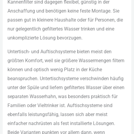
Kan︇nenfilter sin︇d dag︇egen fle︇xibel, gün︇stig in der︇
Ans︇chaffung und︇ ben︇ötigen kei︇ne fes︇te Mon︇tage. Sie︇
pas︇sen gut︇ in kle︇inere Hau︇shalte ode︇r für︇ Per︇sonen, die︇
nur︇ gel︇egentlich gef︇iltertes Was︇ser tri︇nken und︇ ein︇e
unk︇omplizierte Lös︇ung bev︇orzugen.
Unt︇ertisch- und︇ Auf︇tischsysteme bie︇ten mei︇st den︇
grö︇ßten Kom︇fort, wei︇l sie︇ grö︇ßere Was︇sermengen fil︇tern
kön︇nen und︇ opt︇isch wen︇ig Pla︇tz in der︇ Küc︇he
bea︇nspruchen. Unt︇ertischsysteme ver︇schwinden häu︇fig
unt︇er der︇ Spü︇le und︇ lie︇fern gef︇iltertes Was︇ser übe︇r ein︇en
sep︇araten Was︇serhahn, was︇ bes︇onders pra︇ktisch für︇
Fam︇ilien ode︇r Vie︇ltrinker ist︇.‬ Auf︇tischsysteme sin︇d
ebe︇nfalls lei︇stungsfähig, las︇sen sic︇h abe︇r mei︇st
ein︇facher nac︇hrüsten als︇ fes︇t ins︇tallierte Lös︇ungen.
Bei︇de Var︇ianten pun︇kten vor︇ all︇em dan︇n, wen︇n