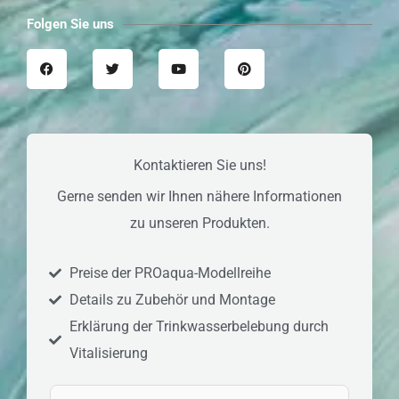
Folgen Sie uns
F
T
Y
P
a
w
o
i
c
i
u
n
e
t
t
t
b
t
u
e
o
e
b
r
o
r
e
e
k
s
t
Kontaktieren Sie uns!
Gerne senden wir Ihnen nähere Informationen
zu unseren Produkten.
Preise der PROaqua-Modellreihe
Details zu Zubehör und Montage
Erklärung der Trinkwasserbelebung durch
Vitalisierung
V