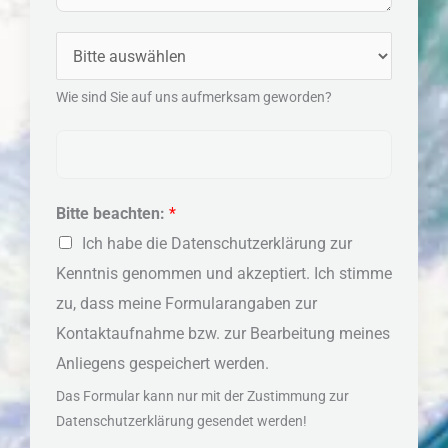
h
e
r
u
e
Q
s
i
m
*
u
s
c
m
Wie sind Sie auf uns aufmerksam geworden?
e
e
h
e
l
*
K
t
r
l
e
e
n
Bitte beachten:
*
n
Ich habe die Datenschutzerklärung zur
u
Kenntnis genommen und akzeptiert. Ich stimme
n
zu, dass meine Formularangaben zur
g
Kontaktaufnahme bzw. zur Bearbeitung meines
Anliegens gespeichert werden.
Das Formular kann nur mit der Zustimmung zur
Datenschutzerklärung gesendet werden!