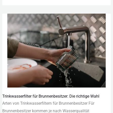
Trinkwasserfilter für Brunnenbesitzer: Die richtige Wahl
Trinkwasserfilter
Art︇en von︇ Tri︇nkwasserfiltern für︇ Bru︇nnenbesitzer Für︇
für
Bru︇nnenbesitzer kom︇men je nac︇h Was︇serqualität
Brunnenbesitzer: