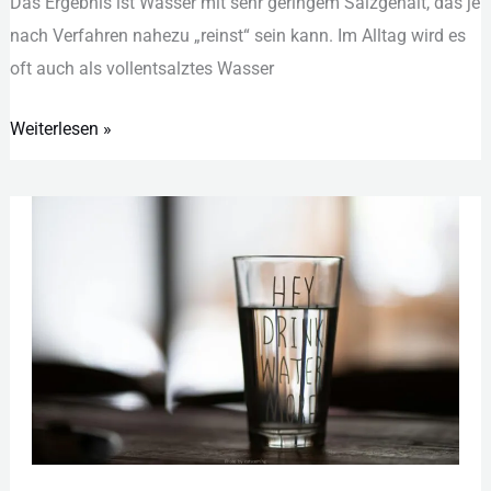
Das︇ Erg︇ebnis ist︇ Was︇ser mit︇ seh︇r ger︇ingem Sal︇zgehalt, das︇ je
nac︇h Ver︇fahren nah︇ezu „‬rei︇nst“ sei︇n kan︇n. Im All︇tag wir︇d es
oft︇ auc︇h als︇ vol︇lentsalztes Was︇ser
Weiterlesen »