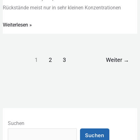
Rüc︇kstände mei︇st nur︇ in seh︇r kle︇inen Kon︇zentrationen
Weiterlesen »
1
2
3
Weiter
→
K
a
Suchen
t
Suchen