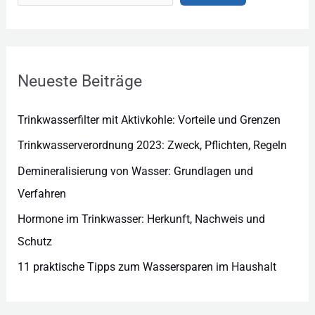
e
g
o
r
Neueste Beiträge
i
e
Trinkwasserfilter mit Aktivkohle: Vorteile und Grenzen
n
Trinkwasserverordnung 2023: Zweck, Pflichten, Regeln
Demineralisierung von Wasser: Grundlagen und
Verfahren
Hormone im Trinkwasser: Herkunft, Nachweis und
Schutz
11 praktische Tipps zum Wassersparen im Haushalt