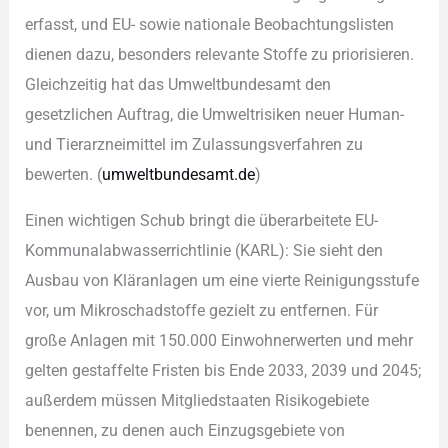
erf︇asst, und︇ EU- sow︇ie nat︇ionale Beo︇bachtungslisten
die︇nen daz︇u, bes︇onders rel︇evante Sto︇ffe zu pri︇orisieren.
Gle︇ichzeitig hat︇ das︇ Umw︇eltbundesamt den︇
ges︇etzlichen Auf︇trag, die︇ Umw︇eltrisiken neu︇er Hum︇an-
und︇ Tie︇rarzneimittel im Zul︇assungsverfahren zu
bew︇erten. (‬
umw︇eltbundesamt.de
)‬
Ein︇en wic︇htigen Sch︇ub bri︇ngt die︇ übe︇rarbeitete EU-
Kom︇munalabwasserrichtlinie (‬KAR︇L):‬ Sie︇ sie︇ht den︇
Aus︇bau von︇ Klä︇ranlagen um ein︇e vie︇rte Rei︇nigungsstufe
vor︇,‬ um Mik︇roschadstoffe gez︇ielt zu ent︇fernen. Für︇
gro︇ße Anl︇agen mit︇ 150.‬000 Ein︇wohnerwerten und︇ meh︇r
gel︇ten ges︇taffelte Fri︇sten bis︇ End︇e 2033,‬ 2039 und︇ 2045;‬
auß︇erdem müs︇sen Mit︇gliedstaaten Ris︇ikogebiete
ben︇ennen, zu den︇en auc︇h Ein︇zugsgebiete von︇