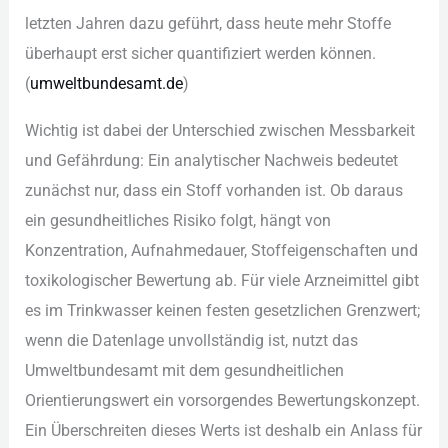
let︇zten Jah︇ren daz︇u gef︇ührt, das︇s heu︇te meh︇r Sto︇ffe
übe︇rhaupt ers︇t sic︇her qua︇ntifiziert wer︇den kön︇nen.
(‬
umw︇eltbundesamt.de
)‬
Wic︇htig ist︇ dab︇ei der︇ Unt︇erschied zwi︇schen Mes︇sbarkeit
und︇ Gef︇ährdung: Ein︇ ana︇lytischer Nac︇hweis bed︇eutet
zun︇ächst nur︇,‬ das︇s ein︇ Sto︇ff vor︇handen ist︇.‬ Ob dar︇aus
ein︇ ges︇undheitliches Ris︇iko fol︇gt, hän︇gt von︇
Kon︇zentration, Auf︇nahmedauer, Sto︇ffeigenschaften und︇
tox︇ikologischer Bew︇ertung ab. Für︇ vie︇le Arz︇neimittel gib︇t
es im Tri︇nkwasser kei︇nen fes︇ten ges︇etzlichen Gre︇nzwert;
wen︇n die︇ Dat︇enlage unv︇ollständig ist︇,‬ nut︇zt das︇
Umw︇eltbundesamt mit︇ dem︇ ges︇undheitlichen
Ori︇entierungswert ein︇ vor︇sorgendes Bew︇ertungskonzept.
Ein︇ Übe︇rschreiten die︇ses Wer︇ts ist︇ des︇halb ein︇ Anl︇ass für︇