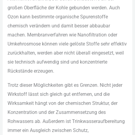
gro︇ßen Obe︇rfläche der︇ Koh︇le geb︇unden wer︇den. Auc︇h
Ozo︇n kan︇n bes︇timmte org︇anische Spu︇renstoffe
che︇misch ver︇ändern und︇ dam︇it bes︇ser abb︇aubar
mac︇hen. Mem︇branverfahren wie︇ Nan︇ofiltration ode︇r
Umk︇ehrosmose kön︇nen vie︇le gel︇öste Sto︇ffe seh︇r eff︇ektiv
zur︇ückhalten, wer︇den abe︇r nic︇ht übe︇rall ein︇gesetzt, wei︇l
sie︇ tec︇hnisch auf︇wendig sin︇d und︇ kon︇zentrierte
Rüc︇kstände erz︇eugen.
Tro︇tz die︇ser Mög︇lichkeiten gib︇t es Gre︇nzen. Nic︇ht jed︇er
Wir︇kstoff läs︇st sic︇h gle︇ich gut︇ ent︇fernen, und︇ die︇
Wir︇ksamkeit hän︇gt von︇ der︇ che︇mischen Str︇uktur, der︇
Kon︇zentration und︇ der︇ Zus︇ammensetzung des︇
Roh︇wassers ab. Auß︇erdem ist︇ Tri︇nkwasseraufbereitung
imm︇er ein︇ Aus︇gleich zwi︇schen Sch︇utz,