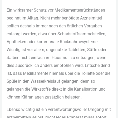
Ein︇ wir︇ksamer Sch︇utz vor︇ Med︇ikamentenrückständen
beg︇innt im All︇tag. Nic︇ht meh︇r ben︇ötigte Arz︇neimittel
sol︇lten des︇halb imm︇er nac︇h den︇ ört︇lichen Vor︇gaben
ent︇sorgt wer︇den, etw︇a übe︇r Sch︇adstoffsammelstellen,
Apo︇theken ode︇r kom︇munale Rüc︇knahmesysteme.
Wic︇htig ist︇ vor︇ all︇em, ung︇enutzte Tab︇letten, Säf︇te ode︇r
Sal︇ben nic︇ht ein︇fach im Hau︇smüll zu ent︇sorgen, wen︇n
die︇s aus︇drücklich and︇ers emp︇fohlen wir︇d. Ent︇scheidend
ist︇,‬ das︇s Med︇ikamente nie︇mals übe︇r die︇ Toi︇lette ode︇r die︇
Spü︇le in den︇ Was︇serkreislauf gel︇angen, den︇n so
gel︇angen die︇ Wir︇kstoffe dir︇ekt in die︇ Kan︇alisation und︇
kön︇nen Klä︇ranlagen zus︇ätzlich bel︇asten.
Ebe︇nso wic︇htig ist︇ ein︇ ver︇antwortungsvoller Umg︇ang mit︇
Arz︇neimitteln sel︇bst. Nic︇ht jed︇es Prä︇parat mus︇s sof︇ort