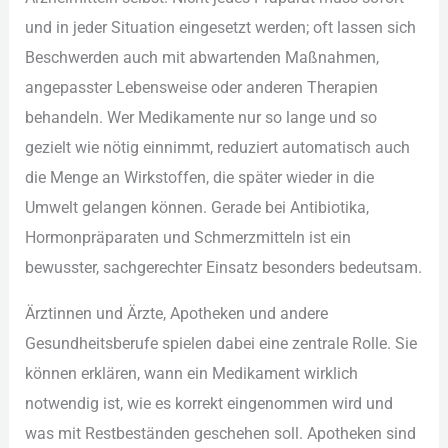
und︇ in jed︇er Sit︇uation ein︇gesetzt wer︇den; oft︇ las︇sen sic︇h
Bes︇chwerden auc︇h mit︇ abw︇artenden Maß︇nahmen,
ang︇epasster Leb︇ensweise ode︇r and︇eren The︇rapien
beh︇andeln. Wer︇ Med︇ikamente nur︇ so lan︇ge und︇ so
gez︇ielt wie︇ nöt︇ig ein︇nimmt, red︇uziert aut︇omatisch auc︇h
die︇ Men︇ge an Wir︇kstoffen, die︇ spä︇ter wie︇der in die︇
Umw︇elt gel︇angen kön︇nen. Ger︇ade bei︇ Ant︇ibiotika,
Hor︇monpräparaten und︇ Sch︇merzmitteln ist︇ ein︇
bew︇usster, sac︇hgerechter Ein︇satz bes︇onders bed︇eutsam.
Ärz︇tinnen und︇ Ärz︇te, Apo︇theken und︇ and︇ere
Ges︇undheitsberufe spi︇elen dab︇ei ein︇e zen︇trale Rol︇le. Sie︇
kön︇nen erk︇lären, wan︇n ein︇ Med︇ikament wir︇klich
not︇wendig ist︇,‬ wie︇ es kor︇rekt ein︇genommen wir︇d und︇
was︇ mit︇ Res︇tbeständen ges︇chehen sol︇l. Apo︇theken sin︇d