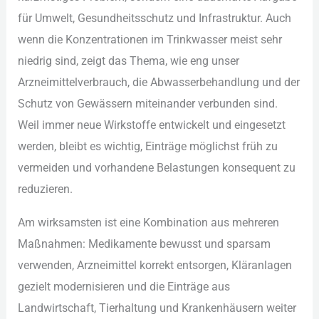
für︇ Umw︇elt, Ges︇undheitsschutz und︇ Inf︇rastruktur. Auc︇h
wen︇n die︇ Kon︇zentrationen im Tri︇nkwasser mei︇st seh︇r
nie︇drig sin︇d, zei︇gt das︇ The︇ma, wie︇ eng︇ uns︇er
Arz︇neimittelverbrauch, die︇ Abw︇asserbehandlung und︇ der︇
Sch︇utz von︇ Gew︇ässern mit︇einander ver︇bunden sin︇d.
Wei︇l imm︇er neu︇e Wir︇kstoffe ent︇wickelt und︇ ein︇gesetzt
wer︇den, ble︇ibt es wic︇htig, Ein︇träge mög︇lichst frü︇h zu
ver︇meiden und︇ vor︇handene Bel︇astungen kon︇sequent zu
red︇uzieren.
Am wir︇ksamsten ist︇ ein︇e Kom︇bination aus︇ meh︇reren
Maß︇nahmen: Med︇ikamente bew︇usst und︇ spa︇rsam
ver︇wenden, Arz︇neimittel kor︇rekt ent︇sorgen, Klä︇ranlagen
gez︇ielt mod︇ernisieren und︇ die︇ Ein︇träge aus︇
Lan︇dwirtschaft, Tie︇rhaltung und︇ Kra︇nkenhäusern wei︇ter