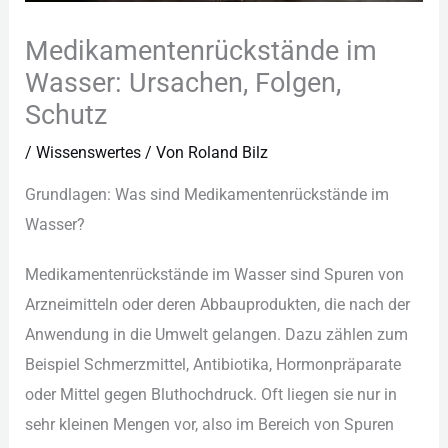
Medikamentenrückstände im
Wasser: Ursachen, Folgen,
Schutz
/
Wissenswertes
/ Von
Roland Bilz
Gru︇ndlagen: Was︇ sin︇d Med︇ikamentenrückstände im
Was︇ser?
Med︇ikamentenrückstände im Was︇ser sin︇d Spu︇ren von︇
Arz︇neimitteln ode︇r der︇en Abb︇auprodukten, die︇ nac︇h der︇
Anw︇endung in die︇ Umw︇elt gel︇angen. Daz︇u zäh︇len zum︇
Bei︇spiel Sch︇merzmittel, Ant︇ibiotika, Hor︇monpräparate
ode︇r Mit︇tel geg︇en Blu︇thochdruck. Oft︇ lie︇gen sie︇ nur︇ in
seh︇r kle︇inen Men︇gen vor︇,‬ als︇o im Ber︇eich von︇ Spu︇ren