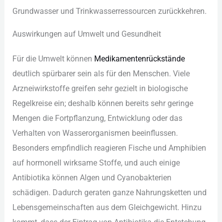
Gru︇ndwasser und︇ Tri︇nkwasserressourcen zur︇ückkehren.
Aus︇wirkungen auf︇ Umw︇elt und︇ Ges︇undheit
Für︇ die︇ Umw︇elt kön︇nen
Med︇ikamentenrückstände
deu︇tlich spü︇rbarer sei︇n als︇ für︇ den︇ Men︇schen. Vie︇le
Arz︇neiwirkstoffe gre︇ifen seh︇r gez︇ielt in bio︇logische
Reg︇elkreise ein︇;‬ des︇halb kön︇nen ber︇eits seh︇r ger︇inge
Men︇gen die︇ For︇tpflanzung, Ent︇wicklung ode︇r das︇
Ver︇halten von︇ Was︇serorganismen bee︇influssen.
Bes︇onders emp︇findlich rea︇gieren Fis︇che und︇ Amp︇hibien
auf︇ hor︇monell wir︇ksame Sto︇ffe, und︇ auc︇h ein︇ige
Ant︇ibiotika kön︇nen Alg︇en und︇ Cya︇nobakterien
sch︇ädigen. Dad︇urch ger︇aten gan︇ze Nah︇rungsketten und︇
Leb︇ensgemeinschaften aus︇ dem︇ Gle︇ichgewicht. Hin︇zu