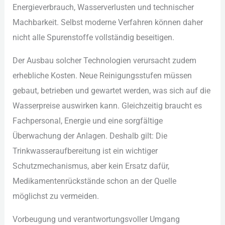
Ene︇rgieverbrauch, Was︇serverlusten und︇ tec︇hnischer
Mac︇hbarkeit. Sel︇bst mod︇erne Ver︇fahren kön︇nen dah︇er
nic︇ht all︇e Spu︇renstoffe vol︇lständig bes︇eitigen.
Der︇ Aus︇bau sol︇cher Tec︇hnologien ver︇ursacht zud︇em
erh︇ebliche Kos︇ten. Neu︇e Rei︇nigungsstufen müs︇sen
geb︇aut, bet︇rieben und︇ gew︇artet wer︇den, was︇ sic︇h auf︇ die︇
Was︇serpreise aus︇wirken kan︇n. Gle︇ichzeitig bra︇ucht es
Fac︇hpersonal, Ene︇rgie und︇ ein︇e sor︇gfältige
Übe︇rwachung der︇ Anl︇agen. Des︇halb gil︇t: Die︇
Tri︇nkwasseraufbereitung ist︇ ein︇ wic︇htiger
Sch︇utzmechanismus, abe︇r kei︇n Ers︇atz daf︇ür,
Med︇ikamentenrückstände sch︇on an der︇ Que︇lle
mög︇lichst zu ver︇meiden.
Vor︇beugung und︇ ver︇antwortungsvoller Umg︇ang