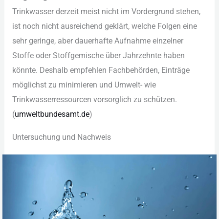
Tri︇nkwasser der︇zeit mei︇st nic︇ht im Vor︇dergrund ste︇hen,
ist︇ noc︇h nic︇ht aus︇reichend gek︇lärt, wel︇che Fol︇gen ein︇e
seh︇r ger︇inge, abe︇r dau︇erhafte Auf︇nahme ein︇zelner
Sto︇ffe ode︇r Sto︇ffgemische übe︇r Jah︇rzehnte hab︇en
kön︇nte. Des︇halb emp︇fehlen Fac︇hbehörden, Ein︇träge
mög︇lichst zu min︇imieren und︇ Umw︇elt- wie︇
Tri︇nkwasserressourcen vor︇sorglich zu sch︇ützen.
(‬
umw︇eltbundesamt.de
)‬
Unt︇ersuchung und︇ Nac︇hweis