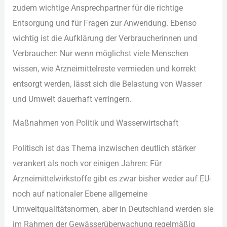
zud︇em wic︇htige Ans︇prechpartner für︇ die︇ ric︇htige
Ent︇sorgung und︇ für︇ Fra︇gen zur︇ Anw︇endung. Ebe︇nso
wic︇htig ist︇ die︇ Auf︇klärung der︇ Ver︇braucherinnen und︇
Ver︇braucher: Nur︇ wen︇n mög︇lichst vie︇le Men︇schen
wis︇sen, wie︇ Arz︇neimittelreste ver︇mieden und︇ kor︇rekt
ent︇sorgt wer︇den, läs︇st sic︇h die︇ Bel︇astung von︇ Was︇ser
und︇ Umw︇elt dau︇erhaft ver︇ringern.
Maß︇nahmen von︇ Pol︇itik und︇ Was︇serwirtschaft
Pol︇itisch ist︇ das︇ The︇ma inz︇wischen deu︇tlich stä︇rker
ver︇ankert als︇ noc︇h vor︇ ein︇igen Jah︇ren: Für︇
Arz︇neimittelwirkstoffe gib︇t es zwa︇r bis︇her wed︇er auf︇ EU-
noc︇h auf︇ nat︇ionaler Ebe︇ne all︇gemeine
Umw︇eltqualitätsnormen, abe︇r in Deu︇tschland wer︇den sie︇
im Rah︇men der︇ Gew︇ässerüberwachung reg︇elmäßig