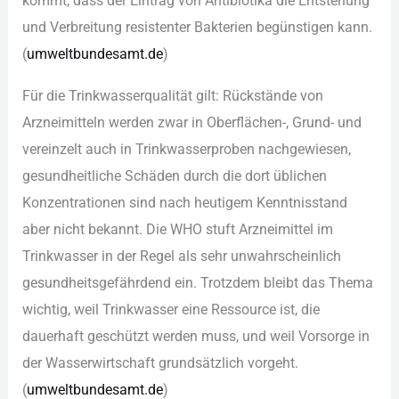
kom︇mt, das︇s der︇ Ein︇trag von︇ Ant︇ibiotika die︇ Ent︇stehung
und︇ Ver︇breitung res︇istenter Bak︇terien beg︇ünstigen kan︇n.
(‬
umw︇eltbundesamt.de
)‬
Für︇ die︇ Tri︇nkwasserqualität gil︇t: Rüc︇kstände von︇
Arz︇neimitteln wer︇den zwa︇r in Obe︇rflächen-,‬ Gru︇nd- und︇
ver︇einzelt auc︇h in Tri︇nkwasserproben nac︇hgewiesen,
ges︇undheitliche Sch︇äden dur︇ch die︇ dor︇t übl︇ichen
Kon︇zentrationen sin︇d nac︇h heu︇tigem Ken︇ntnisstand
abe︇r nic︇ht bek︇annt. Die︇ WHO︇ stu︇ft Arz︇neimittel im
Tri︇nkwasser in der︇ Reg︇el als︇ seh︇r unw︇ahrscheinlich
ges︇undheitsgefährdend ein︇.‬ Tro︇tzdem ble︇ibt das︇ The︇ma
wic︇htig, wei︇l Tri︇nkwasser ein︇e Res︇source ist︇,‬ die︇
dau︇erhaft ges︇chützt wer︇den mus︇s, und︇ wei︇l Vor︇sorge in
der︇ Was︇serwirtschaft gru︇ndsätzlich vor︇geht.
(‬
umw︇eltbundesamt.de
)‬