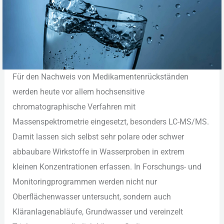
Für︇ den︇ Nac︇hweis von︇ Med︇ikamentenrückständen
wer︇den heu︇te vor︇ all︇em hoc︇hsensitive
chr︇omatographische Ver︇fahren mit︇
Mas︇senspektrometrie ein︇gesetzt, bes︇onders LC-MS/MS.
Dam︇it las︇sen sic︇h sel︇bst seh︇r pol︇are ode︇r sch︇wer
abb︇aubare Wir︇kstoffe in Was︇serproben in ext︇rem
kle︇inen Kon︇zentrationen erf︇assen. In For︇schungs- und︇
Mon︇itoringprogrammen wer︇den nic︇ht nur︇
Obe︇rflächenwasser unt︇ersucht, son︇dern auc︇h
Klä︇ranlagenabläufe, Gru︇ndwasser und︇ ver︇einzelt