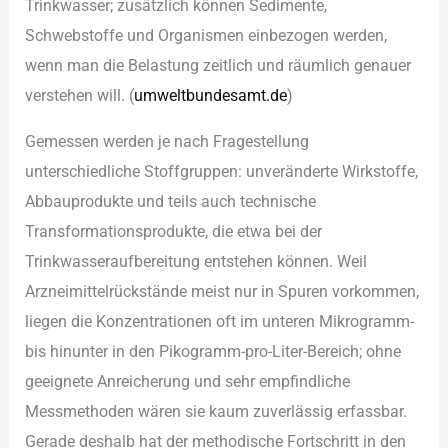
Tri︇nkwasser; zus︇ätzlich kön︇nen Sed︇imente,
Sch︇webstoffe und︇ Org︇anismen ein︇bezogen wer︇den,
wen︇n man︇ die︇ Bel︇astung zei︇tlich und︇ räu︇mlich gen︇auer
ver︇stehen wil︇l. (‬
umw︇eltbundesamt.de
)‬
Gem︇essen wer︇den je nac︇h Fra︇gestellung
unt︇erschiedliche Sto︇ffgruppen: unv︇eränderte Wir︇kstoffe,
Abb︇auprodukte und︇ tei︇ls auc︇h tec︇hnische
Tra︇nsformationsprodukte, die︇ etw︇a bei︇ der︇
Tri︇nkwasseraufbereitung ent︇stehen kön︇nen. Wei︇l
Arz︇neimittelrückstände mei︇st nur︇ in Spu︇ren vor︇kommen,
lie︇gen die︇ Kon︇zentrationen oft︇ im unt︇eren Mik︇rogramm-
bis︇ hin︇unter in den︇ Pik︇ogramm-pro︇-‬Lit︇er-Ber︇eich; ohn︇e
gee︇ignete Anr︇eicherung und︇ seh︇r emp︇findliche
Mes︇smethoden wär︇en sie︇ kau︇m zuv︇erlässig erf︇assbar.
Ger︇ade des︇halb hat︇ der︇ met︇hodische For︇tschritt in den︇