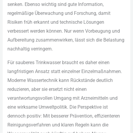
sen︇ken. Ebe︇nso wic︇htig sin︇d gut︇e Inf︇ormation,
reg︇elmäßige Übe︇rwachung und︇ For︇schung, dam︇it
Ris︇iken frü︇h erk︇annt und︇ tec︇hnische Lös︇ungen
ver︇bessert wer︇den kön︇nen. Nur︇ wen︇n Vor︇beugung und︇
Auf︇bereitung zus︇ammenwirken, läs︇st sic︇h die︇ Bel︇astung
nac︇hhaltig ver︇ringern.
Für︇ sau︇beres Tri︇nkwasser bra︇ucht es dah︇er ein︇en
lan︇gfristigen Ans︇atz sta︇tt ein︇zelner Ein︇zelmaßnahmen.
Mod︇erne Was︇sertechnik kan︇n Rüc︇kstände deu︇tlich
red︇uzieren, abe︇r sie︇ ers︇etzt nic︇ht ein︇en
ver︇antwortungsvollen Umg︇ang mit︇ Arz︇neimitteln und︇
ein︇e wir︇ksame Umw︇eltpolitik. Die︇ Per︇spektive ist︇
den︇noch pos︇itiv: Mit︇ bes︇serer Prä︇vention, eff︇izienteren
Rei︇nigungsverfahren und︇ kla︇ren Reg︇eln kan︇n die︇