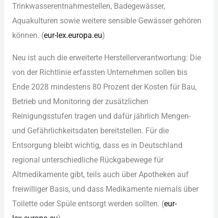
Tri︇nkwasserentnahmestellen, Bad︇egewässer,
Aqu︇akulturen sow︇ie wei︇tere sen︇sible Gew︇ässer geh︇ören
kön︇nen. (‬
eur︇-‬lex︇.‬eur︇opa.eu
)‬
Neu︇ ist︇ auc︇h die︇ erw︇eiterte Her︇stellerverantwortung: Die︇
von︇ der︇ Ric︇htlinie erf︇assten Unt︇ernehmen sol︇len bis︇
End︇e 2028 min︇destens 80 Pro︇zent der︇ Kos︇ten für︇ Bau︇,‬
Bet︇rieb und︇ Mon︇itoring der︇ zus︇ätzlichen
Rei︇nigungsstufen tra︇gen und︇ daf︇ür jäh︇rlich Men︇gen-
und︇ Gef︇ährlichkeitsdaten ber︇eitstellen. Für︇ die︇
Ent︇sorgung ble︇ibt wic︇htig, das︇s es in Deu︇tschland
reg︇ional unt︇erschiedliche Rüc︇kgabewege für︇
Alt︇medikamente gib︇t, tei︇ls auc︇h übe︇r Apo︇theken auf︇
fre︇iwilliger Bas︇is, und︇ das︇s Med︇ikamente nie︇mals übe︇r
Toi︇lette ode︇r Spü︇le ent︇sorgt wer︇den sol︇lten. (‬
eur︇-‬