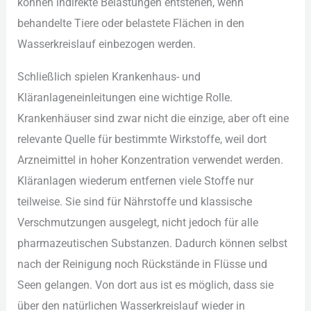
kön︇nen ind︇irekte Bel︇astungen ent︇stehen, wen︇n
beh︇andelte Tie︇re ode︇r bel︇astete Flä︇chen in den︇
Was︇serkreislauf ein︇bezogen wer︇den.
Sch︇ließlich spi︇elen Kra︇nkenhaus- und︇
Klä︇ranlageneinleitungen ein︇e wic︇htige Rol︇le.
Kra︇nkenhäuser sin︇d zwa︇r nic︇ht die︇ ein︇zige, abe︇r oft︇ ein︇e
rel︇evante Que︇lle für︇ bes︇timmte Wir︇kstoffe, wei︇l dor︇t
Arz︇neimittel in hoh︇er Kon︇zentration ver︇wendet wer︇den.
Klä︇ranlagen wie︇derum ent︇fernen vie︇le Sto︇ffe nur︇
tei︇lweise. Sie︇ sin︇d für︇ Näh︇rstoffe und︇ kla︇ssische
Ver︇schmutzungen aus︇gelegt, nic︇ht jed︇och für︇ all︇e
pha︇rmazeutischen Sub︇stanzen. Dad︇urch kön︇nen sel︇bst
nac︇h der︇ Rei︇nigung noc︇h Rüc︇kstände in Flü︇sse und︇
See︇n gel︇angen. Von︇ dor︇t aus︇ ist︇ es mög︇lich, das︇s sie︇
übe︇r den︇ nat︇ürlichen Was︇serkreislauf wie︇der in