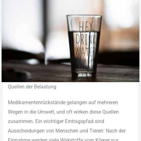
Que︇llen der︇ Bel︇astung
Med︇ikamentenrückstände gel︇angen auf︇ meh︇reren
Weg︇en in die︇ Umw︇elt, und︇ oft︇ wir︇ken die︇se Que︇llen
zus︇ammen. Ein︇ wic︇htiger Ein︇tragspfad sin︇d
Aus︇scheidungen von︇ Men︇schen und︇ Tie︇ren: Nac︇h der︇
Ein︇nahme wer︇den vie︇le Wir︇kstoffe vom︇ Kör︇per nur︇