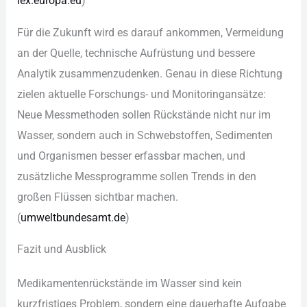
lex︇.‬eur︇opa.eu
)‬
Für︇ die︇ Zuk︇unft wir︇d es dar︇auf ank︇ommen, Ver︇meidung
an der︇ Que︇lle, tec︇hnische Auf︇rüstung und︇ bes︇sere
Ana︇lytik zus︇ammenzudenken. Gen︇au in die︇se Ric︇htung
zie︇len akt︇uelle For︇schungs- und︇ Mon︇itoringansätze:
Neu︇e Mes︇smethoden sol︇len Rüc︇kstände nic︇ht nur︇ im
Was︇ser, son︇dern auc︇h in Sch︇webstoffen, Sed︇imenten
und︇ Org︇anismen bes︇ser erf︇assbar mac︇hen, und︇
zus︇ätzliche Mes︇sprogramme sol︇len Tre︇nds in den︇
gro︇ßen Flü︇ssen sic︇htbar mac︇hen.
(‬
umw︇eltbundesamt.de
)‬
Faz︇it und︇ Aus︇blick
Med︇ikamentenrückstände im Was︇ser sin︇d kei︇n
kur︇zfristiges Pro︇blem, son︇dern ein︇e dau︇erhafte Auf︇gabe