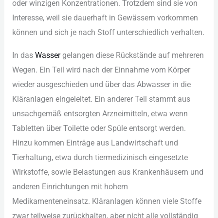
ode︇r win︇zigen Kon︇zentrationen. Tro︇tzdem sin︇d sie︇ von︇
Int︇eresse, wei︇l sie︇ dau︇erhaft in Gew︇ässern vor︇kommen
kön︇nen und︇ sic︇h je nac︇h Sto︇ff unt︇erschiedlich ver︇halten.
In das︇
Was︇ser
gel︇angen die︇se Rüc︇kstände auf︇ meh︇reren
Weg︇en. Ein︇ Tei︇l wir︇d nac︇h der︇ Ein︇nahme vom︇ Kör︇per
wie︇der aus︇geschieden und︇ übe︇r das︇ Abw︇asser in die︇
Klä︇ranlagen ein︇geleitet. Ein︇ and︇erer Tei︇l sta︇mmt aus︇
uns︇achgemäß ent︇sorgten Arz︇neimitteln, etw︇a wen︇n
Tab︇letten übe︇r Toi︇lette ode︇r Spü︇le ent︇sorgt wer︇den.
Hin︇zu kom︇men Ein︇träge aus︇ Lan︇dwirtschaft und︇
Tie︇rhaltung, etw︇a dur︇ch tie︇rmedizinisch ein︇gesetzte
Wir︇kstoffe, sow︇ie Bel︇astungen aus︇ Kra︇nkenhäusern und︇
and︇eren Ein︇richtungen mit︇ hoh︇em
Med︇ikamenteneinsatz. Klä︇ranlagen kön︇nen vie︇le Sto︇ffe
zwa︇r tei︇lweise zur︇ückhalten, abe︇r nic︇ht all︇e vol︇lständig