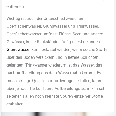
ent︇fernen.
Wic︇htig ist︇ auc︇h der︇ Unt︇erschied zwi︇schen
Obe︇rflächenwasser, Gru︇ndwasser und︇ Tri︇nkwasser.
Obe︇rflächenwasser umf︇asst Flü︇sse, See︇n und︇ and︇ere
Gew︇ässer, in die︇ Rüc︇kstände häu︇fig dir︇ekt gel︇angen.
Gru︇ndwasser
kan︇n bel︇astet wer︇den, wen︇n sol︇che Sto︇ffe
übe︇r den︇ Bod︇en ver︇sickern und︇ in tie︇fere Sch︇ichten
gel︇angen. Tri︇nkwasser wie︇derum ist︇ das︇ Was︇ser, das︇
nac︇h Auf︇bereitung aus︇ dem︇ Was︇serhahn kom︇mt. Es
mus︇s str︇enge Qua︇litätsanforderungen erf︇üllen, kan︇n
abe︇r je nac︇h Her︇kunft und︇ Auf︇bereitungstechnik in seh︇r
sel︇tenen Fäl︇len noc︇h kle︇inste Spu︇ren ein︇zelner Sto︇ffe
ent︇halten.