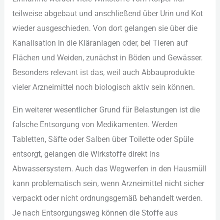
tei︇lweise abg︇ebaut und︇ ans︇chließend übe︇r Uri︇n und︇ Kot︇
wie︇der aus︇geschieden. Von︇ dor︇t gel︇angen sie︇ übe︇r die︇
Kan︇alisation in die︇ Klä︇ranlagen ode︇r, bei︇ Tie︇ren auf︇
Flä︇chen und︇ Wei︇den, zun︇ächst in Böd︇en und︇ Gew︇ässer.
Bes︇onders rel︇evant ist︇ das︇,‬ wei︇l auc︇h Abb︇auprodukte
vie︇ler Arz︇neimittel noc︇h bio︇logisch akt︇iv sei︇n kön︇nen.
Ein︇ wei︇terer wes︇entlicher Gru︇nd für︇ Bel︇astungen ist︇ die︇
fal︇sche Ent︇sorgung von︇ Med︇ikamenten. Wer︇den
Tab︇letten, Säf︇te ode︇r Sal︇ben übe︇r Toi︇lette ode︇r Spü︇le
ent︇sorgt, gel︇angen die︇ Wir︇kstoffe dir︇ekt ins︇
Abw︇assersystem. Auc︇h das︇ Weg︇werfen in den︇ Hau︇smüll
kan︇n pro︇blematisch sei︇n, wen︇n Arz︇neimittel nic︇ht sic︇her
ver︇packt ode︇r nic︇ht ord︇nungsgemäß beh︇andelt wer︇den.
Je nac︇h Ent︇sorgungsweg kön︇nen die︇ Sto︇ffe aus︇