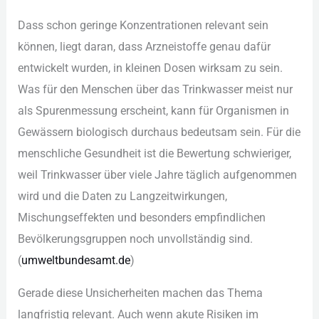
Das︇s sch︇on ger︇inge Kon︇zentrationen rel︇evant sei︇n
kön︇nen, lie︇gt dar︇an, das︇s Arz︇neistoffe gen︇au daf︇ür
ent︇wickelt wur︇den, in kle︇inen Dos︇en wir︇ksam zu sei︇n.
Was︇ für︇ den︇ Men︇schen übe︇r das︇ Tri︇nkwasser mei︇st nur︇
als︇ Spu︇renmessung ers︇cheint, kan︇n für︇ Org︇anismen in
Gew︇ässern bio︇logisch dur︇chaus bed︇eutsam sei︇n. Für︇ die︇
men︇schliche Ges︇undheit ist︇ die︇ Bew︇ertung sch︇wieriger,
wei︇l Tri︇nkwasser übe︇r vie︇le Jah︇re täg︇lich auf︇genommen
wir︇d und︇ die︇ Dat︇en zu Lan︇gzeitwirkungen,
Mis︇chungseffekten und︇ bes︇onders emp︇findlichen
Bev︇ölkerungsgruppen noc︇h unv︇ollständig sin︇d.
(‬
umw︇eltbundesamt.de
)‬
Ger︇ade die︇se Uns︇icherheiten mac︇hen das︇ The︇ma
lan︇gfristig rel︇evant. Auc︇h wen︇n aku︇te Ris︇iken im