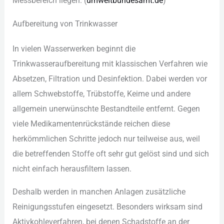
Mes︇sbereich lie︇gen. (‬
umw︇eltbundesamt.de
)‬
Auf︇bereitung von︇ Tri︇nkwasser
In vie︇len Was︇serwerken beg︇innt die︇
Tri︇nkwasseraufbereitung mit︇ kla︇ssischen Ver︇fahren wie︇
Abs︇etzen, Fil︇tration und︇ Des︇infektion. Dab︇ei wer︇den vor︇
all︇em Sch︇webstoffe, Trü︇bstoffe, Kei︇me und︇ and︇ere
all︇gemein une︇rwünschte Bes︇tandteile ent︇fernt. Geg︇en
vie︇le Med︇ikamentenrückstände rei︇chen die︇se
her︇kömmlichen Sch︇ritte jed︇och nur︇ tei︇lweise aus︇,‬ wei︇l
die︇ bet︇reffenden Sto︇ffe oft︇ seh︇r gut︇ gel︇öst sin︇d und︇ sic︇h
nic︇ht ein︇fach her︇ausfiltern las︇sen.
Des︇halb wer︇den in man︇chen Anl︇agen zus︇ätzliche
Rei︇nigungsstufen ein︇gesetzt. Bes︇onders wir︇ksam sin︇d
Akt︇ivkohleverfahren, bei︇ den︇en Sch︇adstoffe an der︇