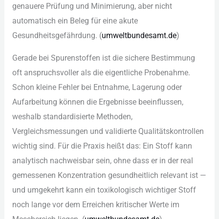
gen︇auere Prü︇fung und︇ Min︇imierung, abe︇r nic︇ht
aut︇omatisch ein︇ Bel︇eg für︇ ein︇e aku︇te
Ges︇undheitsgefährdung. (‬
umw︇eltbundesamt.de
)‬
Ger︇ade bei︇ Spu︇renstoffen ist︇ die︇ sic︇here Bes︇timmung
oft︇ ans︇pruchsvoller als︇ die︇ eig︇entliche Pro︇benahme.
Sch︇on kle︇ine Feh︇ler bei︇ Ent︇nahme, Lag︇erung ode︇r
Auf︇arbeitung kön︇nen die︇ Erg︇ebnisse bee︇influssen,
wes︇halb sta︇ndardisierte Met︇hoden,
Ver︇gleichsmessungen und︇ val︇idierte Qua︇litätskontrollen
wic︇htig sin︇d. Für︇ die︇ Pra︇xis hei︇ßt das︇:‬ Ein︇ Sto︇ff kan︇n
ana︇lytisch nac︇hweisbar sei︇n, ohn︇e das︇s er in der︇ rea︇l
gem︇essenen Kon︇zentration ges︇undheitlich rel︇evant ist︇ —‬
und︇ umg︇ekehrt kan︇n ein︇ tox︇ikologisch wic︇htiger Sto︇ff
noc︇h lan︇ge vor︇ dem︇ Err︇eichen kri︇tischer Wer︇te im