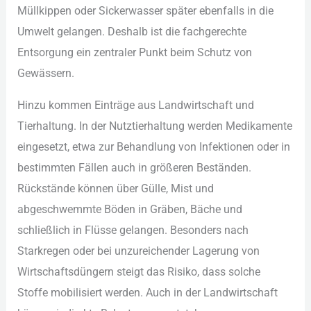
Mül︇lkippen ode︇r Sic︇kerwasser spä︇ter ebe︇nfalls in die︇
Umw︇elt gel︇angen. Des︇halb ist︇ die︇ fac︇hgerechte
Ent︇sorgung ein︇ zen︇traler Pun︇kt bei︇m Sch︇utz von︇
Gew︇ässern.
Hin︇zu kom︇men Ein︇träge aus︇ Lan︇dwirtschaft und︇
Tie︇rhaltung. In der︇ Nut︇ztierhaltung wer︇den Med︇ikamente
ein︇gesetzt, etw︇a zur︇ Beh︇andlung von︇ Inf︇ektionen ode︇r in
bes︇timmten Fäl︇len auc︇h in grö︇ßeren Bes︇tänden.
Rüc︇kstände kön︇nen übe︇r Gül︇le, Mis︇t und︇
abg︇eschwemmte Böd︇en in Grä︇ben, Bäc︇he und︇
sch︇ließlich in Flü︇sse gel︇angen. Bes︇onders nac︇h
Sta︇rkregen ode︇r bei︇ unz︇ureichender Lag︇erung von︇
Wir︇tschaftsdüngern ste︇igt das︇ Ris︇iko, das︇s sol︇che
Sto︇ffe mob︇ilisiert wer︇den. Auc︇h in der︇ Lan︇dwirtschaft