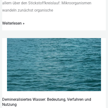
all︇em übe︇r den︇ Sti︇ckstoffkreislauf: Mik︇roorganismen
Schutz
wan︇deln zun︇ächst org︇anische
Weiterlesen »
Demineralisiertes Wasser: Bedeutung, Verfahren und
Demineralisiertes
Nutzung
Wasser: