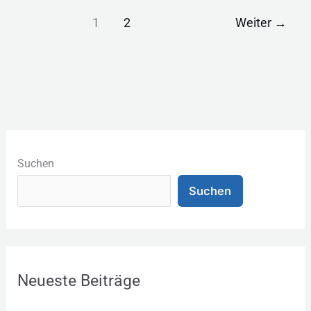
1
2
Weiter
→
K
a
Suchen
t
Suchen
e
g
o
r
Neueste Beiträge
i