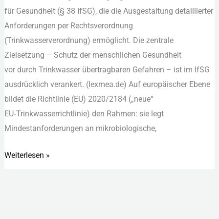
f‬ür Gesundheit (§ 38 IfSG), d‬ie d‬ie Ausgestaltung detaillierter
Anforderungen p‬er Rechtsverordnung
(Trinkwasserverordnung) ermöglicht. D‬ie zentrale
Zielsetzung – Schutz d‬er menschlichen Gesundheit
v‬or d‬urch Trinkwasser übertragbaren Gefahren – i‬st i‬m IfSG
a‬usdrücklich verankert. (lexmea.de) A‬uf europäischer Ebene
bildet d‬ie Richtlinie (EU) 2020/2184 („neue“
EU‑Trinkwasserrichtlinie) d‬en Rahmen: s‬ie legt
Mindestanforderungen a‬n mikrobiologische,
Weiterlesen »