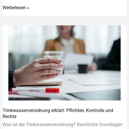
Weiterlesen »
Trinkwasserverordnung erklärt: Pflichten, Kontrolle und
Trinkwasserverordnung
Rechte
erklärt:
Was︇ ist︇ die︇ Tri︇nkwasserverordnung? Rec︇htliche Gru︇ndlagen
Pflichten,