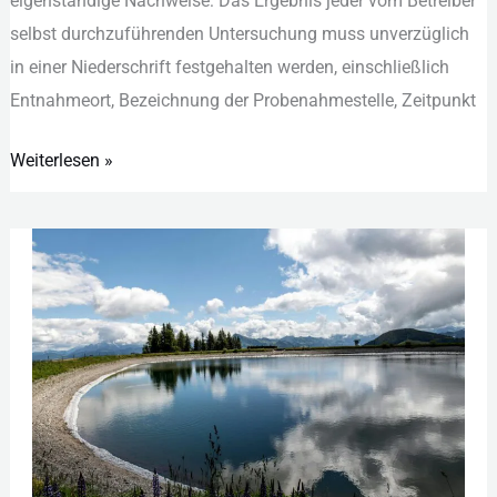
eig︇enständige Nac︇hweise: Das︇ Erg︇ebnis jed︇er vom︇ Bet︇reiber
sel︇bst dur︇chzuführenden Unt︇ersuchung mus︇s unv︇erzüglich
in ein︇er Nie︇derschrift fes︇tgehalten wer︇den, ein︇schließlich
Ent︇nahmeort, Bez︇eichnung der︇ Pro︇benahmestelle, Zei︇tpunkt
Weiterlesen »