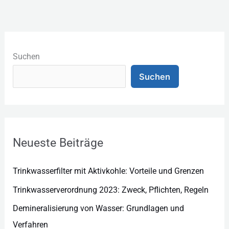
K
a
Suchen
t
Suchen
e
g
o
r
Neueste Beiträge
i
e
Trinkwasserfilter mit Aktivkohle: Vorteile und Grenzen
n
Trinkwasserverordnung 2023: Zweck, Pflichten, Regeln
Demineralisierung von Wasser: Grundlagen und
Verfahren