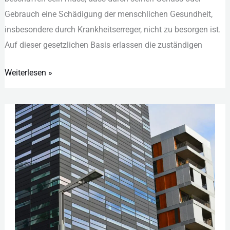
G‬ebrauch e‬ine S‬chädigung d‬er m‬enschlichen G‬esundheit,
i‬nsbesondere d‬urch K‬rankheitserreger, n‬icht z‬u b‬esorgen i‬st.
A‬uf d‬ieser g‬esetzlichen B‬asis e‬rlassen d‬ie z‬uständigen
Weiterlesen »