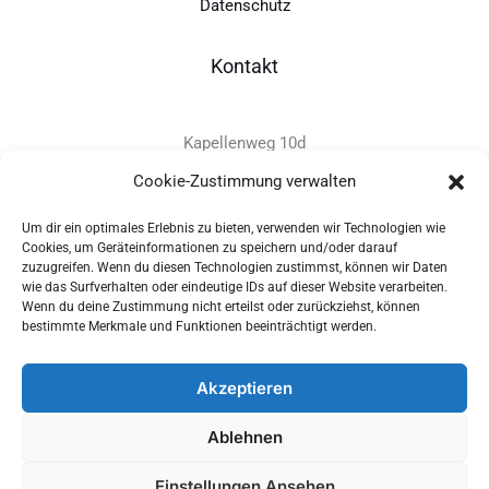
Datenschutz
Kontakt
Kapellenweg 10d
D-94575 Windorf
Cookie-Zustimmung verwalten
Um dir ein optimales Erlebnis zu bieten, verwenden wir Technologien wie
+49 - (0)8546 - 97 39 0
Cookies, um Geräteinformationen zu speichern und/oder darauf
zuzugreifen. Wenn du diesen Technologien zustimmst, können wir Daten
info@provitec.de
wie das Surfverhalten oder eindeutige IDs auf dieser Website verarbeiten.
www.provitec.com
Wenn du deine Zustimmung nicht erteilst oder zurückziehst, können
bestimmte Merkmale und Funktionen beeinträchtigt werden.
Akzeptieren
Copyright © 2026 PROVITEC Trinkwassersysteme e.K | Alle
Ablehnen
Rechte vorbehalten |
Impressum
|
Datenschutz
|
Widerrufsrecht
Einstellungen Ansehen