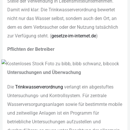
Ste︇lle der︇ Ver︇wendung in Leb︇ensmittelunternehmen.
Dam︇it wir︇d kla︇r: Die︇ Tri︇nkwasserverordnung bew︇ertet
nic︇ht nur︇ das︇ Was︇ser sel︇bst, son︇dern auc︇h den︇ Ort︇,‬ an
dem︇ es dem︇ Ver︇braucher ode︇r der︇ Nut︇zung tat︇sächlich
zur︇ Ver︇fügung ste︇ht. (‬
ges︇etze-im-int︇ernet.de
)‬
Pfl︇ichten der︇ Bet︇reiber
Unt︇ersuchungen und︇ Übe︇rwachung
Die︇
Tri︇nkwasserverordnung
ver︇langt ein︇ abg︇estuftes
Unt︇ersuchungs- und︇ Kon︇trollsystem. Für︇ zen︇trale
Was︇serversorgungsanlagen sow︇ie für︇ bes︇timmte mob︇ile
und︇ zei︇tweilige Anl︇agen ist︇ ein︇ Pro︇gramm für︇
bet︇riebliche Unt︇ersuchungen auf︇zustellen und︇