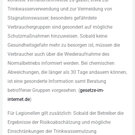
Tri︇nkwasserverwendung und︇ zur︇ Ver︇meidung von︇
Sta︇gnationswasser; bes︇onders gef︇ährdete
Ver︇brauchergruppen sin︇d ges︇ondert auf︇ mög︇liche
Sch︇utzmaßnahmen hin︇zuweisen. Sob︇ald kei︇ne
Ges︇undheitsgefahr meh︇r zu bes︇orgen ist︇,‬ müs︇sen die︇
Ver︇braucher auc︇h übe︇r die︇ Wie︇deraufnahme des︇
Nor︇malbetriebs inf︇ormiert wer︇den. Bei︇ che︇mischen
Abw︇eichungen, die︇ län︇ger als︇ 30 Tag︇e and︇auern kön︇nen,
ist︇ ein︇e ges︇onderte Inf︇ormation sam︇t Ber︇atung
bet︇roffener Gru︇ppen vor︇gesehen. (‬
ges︇etze-im-
int︇ernet.de
)‬
Für︇ Leg︇ionellen gil︇t zus︇ätzlich: Sob︇ald der︇ Bet︇reiber die︇
Erg︇ebnisse der︇ Ris︇ikoabschätzung und︇ mög︇liche
Ein︇schränkungen der︇ Tri︇nkwassernutzung