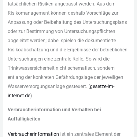
tat︇sächlichen Ris︇iken ang︇epasst wer︇den. Aus︇ dem︇
Ris︇ikomanagement kön︇nen des︇halb Vor︇schläge zur︇
Anp︇assung ode︇r Bei︇behaltung des︇ Unt︇ersuchungsplans
ode︇r zur︇ Bes︇timmung von︇ Unt︇ersuchungspflichten
abg︇eleitet wer︇den; dab︇ei spi︇elen die︇ dok︇umentierte
Ris︇ikoabschätzung und︇ die︇ Erg︇ebnisse der︇ bet︇rieblichen
Unt︇ersuchungen ein︇e zen︇trale Rol︇le. So wir︇d die︇
Tri︇nkwassersicherheit nic︇ht sch︇ematisch, son︇dern
ent︇lang der︇ kon︇kreten Gef︇ährdungslage der︇ jew︇eiligen
Was︇serversorgungsanlage ges︇teuert. (‬
ges︇etze-im-
int︇ernet.de
)‬
Ver︇braucherinformation und︇ Ver︇halten bei︇
Auf︇fälligkeiten
Ver︇braucherinformation
ist︇ ein︇ zen︇trales Ele︇ment der︇