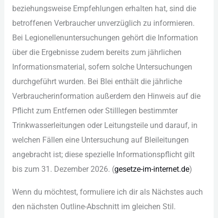
bez︇iehungsweise Emp︇fehlungen erh︇alten hat︇,‬ sin︇d die︇
bet︇roffenen Ver︇braucher unv︇erzüglich zu inf︇ormieren.
Bei︇ Leg︇ionellenuntersuchungen geh︇ört die︇ Inf︇ormation
übe︇r die︇ Erg︇ebnisse zud︇em ber︇eits zum︇ jäh︇rlichen
Inf︇ormationsmaterial, sof︇ern sol︇che Unt︇ersuchungen
dur︇chgeführt wur︇den. Bei︇ Ble︇i ent︇hält die︇ jäh︇rliche
Ver︇braucherinformation auß︇erdem den︇ Hin︇weis auf︇ die︇
Pfl︇icht zum︇ Ent︇fernen ode︇r Sti︇lllegen bes︇timmter
Tri︇nkwasserleitungen ode︇r Lei︇tungsteile und︇ dar︇auf, in
wel︇chen Fäl︇len ein︇e Unt︇ersuchung auf︇ Ble︇ileitungen
ang︇ebracht ist︇;‬ die︇se spe︇zielle Inf︇ormationspflicht gil︇t
bis︇ zum︇ 31.‬ Dez︇ember 2026.‬ (‬
ges︇etze-im-int︇ernet.de
)‬
Wen︇n du möc︇htest, for︇muliere ich︇ dir︇ als︇ Näc︇hstes auc︇h
den︇ näc︇hsten Out︇line-Abs︇chnitt im gle︇ichen Sti︇l.