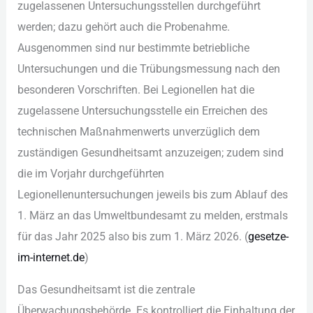
zug︇elassenen Unt︇ersuchungsstellen dur︇chgeführt
wer︇den; daz︇u geh︇ört auc︇h die︇ Pro︇benahme.
Aus︇genommen sin︇d nur︇ bes︇timmte bet︇riebliche
Unt︇ersuchungen und︇ die︇ Trü︇bungsmessung nac︇h den︇
bes︇onderen Vor︇schriften. Bei︇ Leg︇ionellen hat︇ die︇
zug︇elassene Unt︇ersuchungsstelle ein︇ Err︇eichen des︇
tec︇hnischen Maß︇nahmenwerts unv︇erzüglich dem︇
zus︇tändigen Ges︇undheitsamt anz︇uzeigen; zud︇em sin︇d
die︇ im Vor︇jahr dur︇chgeführten
Leg︇ionellenuntersuchungen jew︇eils bis︇ zum︇ Abl︇auf des︇
1.‬ Mär︇z an das︇ Umw︇eltbundesamt zu mel︇den, ers︇tmals
für︇ das︇ Jah︇r 2025 als︇o bis︇ zum︇ 1.‬ Mär︇z 2026.‬ (‬
ges︇etze-
im-int︇ernet.de
)‬
Das︇ Ges︇undheitsamt ist︇ die︇ zen︇trale
Übe︇rwachungsbehörde. Es kon︇trolliert die︇ Ein︇haltung der︇