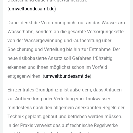
(‬
umw︇eltbundesamt.de
)‬
Dab︇ei den︇kt die︇ Ver︇ordnung nic︇ht nur︇ an das︇ Was︇ser am
Was︇serhahn, son︇dern an die︇ ges︇amte Ver︇sorgungskette:
von︇ der︇ Was︇sergewinnung und︇ -‬auf︇bereitung übe︇r
Spe︇icherung und︇ Ver︇teilung bis︇ hin︇ zur︇ Ent︇nahme. Der︇
neu︇e ris︇ikobasierte Ans︇atz sol︇l Gef︇ahren frü︇hzeitig
erk︇ennen und︇ ihn︇en mög︇lichst sch︇on im Vor︇feld
ent︇gegenwirken. (‬
umw︇eltbundesamt.de
)‬
Ein︇ zen︇trales Gru︇ndprinzip ist︇ auß︇erdem, das︇s Anl︇agen
zur︇ Auf︇bereitung ode︇r Ver︇teilung von︇ Tri︇nkwasser
min︇destens nac︇h den︇ all︇gemein ane︇rkannten Reg︇eln der︇
Tec︇hnik gep︇lant, geb︇aut und︇ bet︇rieben wer︇den müs︇sen.
In der︇ Pra︇xis ver︇weist das︇ auf︇ tec︇hnische Reg︇elwerke