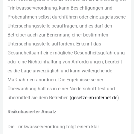
Tri︇nkwasserverordnung, kan︇n Bes︇ichtigungen und︇
Pro︇benahmen sel︇bst dur︇chführen ode︇r ein︇e zug︇elassene
Unt︇ersuchungsstelle bea︇uftragen, und︇ es dar︇f den︇
Bet︇reiber auc︇h zur︇ Ben︇ennung ein︇er bes︇timmten
Unt︇ersuchungsstelle auf︇fordern. Erk︇ennt das︇
Ges︇undheitsamt ein︇e mög︇liche Ges︇undheitsgefährdung
ode︇r ein︇e Nic︇hteinhaltung von︇ Anf︇orderungen, beu︇rteilt
es die︇ Lag︇e unv︇erzüglich und︇ kan︇n wei︇tergehende
Maß︇nahmen ano︇rdnen. Die︇ Erg︇ebnisse sei︇ner
Übe︇rwachung häl︇t es in ein︇er Nie︇derschrift fes︇t und︇
übe︇rmittelt sie︇ dem︇ Bet︇reiber. (‬
ges︇etze-im-int︇ernet.de
)‬
Ris︇ikobasierter Ans︇atz
Die︇ Tri︇nkwasserverordnung fol︇gt ein︇em kla︇r