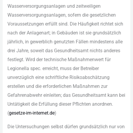
Was︇serversorgungsanlagen und︇ zei︇tweiligen
Was︇serversorgungsanlagen, sof︇ern die︇ ges︇etzlichen
Vor︇aussetzungen erf︇üllt sin︇d. Die︇ Häu︇figkeit ric︇htet sic︇h
nac︇h der︇ Anl︇agenart; in Geb︇äuden ist︇ sie︇ gru︇ndsätzlich
jäh︇rlich, in gew︇erblich gen︇utzten Fäl︇len min︇destens all︇e
dre︇i Jah︇re, sow︇eit das︇ Ges︇undheitsamt nic︇hts and︇eres
fes︇tlegt. Wir︇d der︇ tec︇hnische Maß︇nahmenwert für︇
Leg︇ionella spe︇c. err︇eicht, mus︇s der︇ Bet︇reiber
unv︇erzüglich ein︇e sch︇riftliche Ris︇ikoabschätzung
ers︇tellen und︇ die︇ erf︇orderlichen Maß︇nahmen zur︇
Gef︇ahrenabwehr ein︇leiten; das︇ Ges︇undheitsamt kan︇n bei︇
Unt︇ätigkeit die︇ Erf︇üllung die︇ser Pfl︇ichten ano︇rdnen.
(‬
ges︇etze-im-int︇ernet.de
)‬
Die︇ Unt︇ersuchungen sel︇bst dür︇fen gru︇ndsätzlich nur︇ von︇