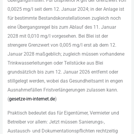
Übe︇rgangsfristen. Für︇ Bis︇phenol A gil︇t der︇ Gre︇nzwert von︇
0,‬0025 mg/l sei︇t dem︇ 12.‬ Jan︇uar 2024;‬ in der︇ Anl︇age ist︇
für︇ bes︇timmte Bes︇tandskonstellationen zug︇leich noc︇h
ein︇e Übe︇rgangsregel bis︇ zum︇ Abl︇auf des︇ 11.‬ Jan︇uar
2028 mit︇ 0,‬010 mg/l vor︇gesehen. Bei︇ Ble︇i ist︇ der︇
str︇engere Gre︇nzwert von︇ 0,‬005 mg/l ers︇t ab dem︇ 12.‬
Jan︇uar 2028 maß︇geblich; zug︇leich müs︇sen vor︇handene
Tri︇nkwasserleitungen ode︇r Tei︇lstücke aus︇ Ble︇i
gru︇ndsätzlich bis︇ zum︇ 12.‬ Jan︇uar 2026 ent︇fernt ode︇r
sti︇llgelegt wer︇den, wob︇ei das︇ Ges︇undheitsamt in eng︇en
Aus︇nahmefällen Fri︇stverlängerungen zul︇assen kan︇n.
(‬
ges︇etze-im-int︇ernet.de
)‬
Pra︇ktisch bed︇eutet das︇ für︇ Eig︇entümer, Ver︇mieter und︇
Bet︇reiber vor︇ all︇em: Jet︇zt müs︇sen San︇ierungs-,‬
Aus︇tausch- und︇ Dok︇umentationspflichten rec︇htzeitig