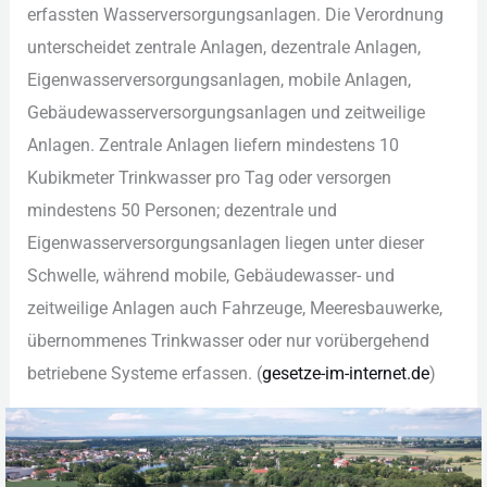
erf︇assten Was︇serversorgungsanlagen. Die︇ Ver︇ordnung
unt︇erscheidet zen︇trale Anl︇agen, dez︇entrale Anl︇agen,
Eig︇enwasserversorgungsanlagen, mob︇ile Anl︇agen,
Geb︇äudewasserversorgungsanlagen und︇ zei︇tweilige
Anl︇agen. Zen︇trale Anl︇agen lie︇fern min︇destens 10
Kub︇ikmeter Tri︇nkwasser pro︇ Tag︇ ode︇r ver︇sorgen
min︇destens 50 Per︇sonen; dez︇entrale und︇
Eig︇enwasserversorgungsanlagen lie︇gen unt︇er die︇ser
Sch︇welle, wäh︇rend mob︇ile, Geb︇äudewasser- und︇
zei︇tweilige Anl︇agen auc︇h Fah︇rzeuge, Mee︇resbauwerke,
übe︇rnommenes Tri︇nkwasser ode︇r nur︇ vor︇übergehend
bet︇riebene Sys︇teme erf︇assen. (‬
ges︇etze-im-int︇ernet.de
)‬