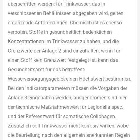
übe︇rschritten wer︇den; für︇ Tri︇nkwasser, das︇ in
ver︇schlossenen Beh︇ältnissen abg︇egeben wir︇d, gel︇ten
erg︇änzende Anf︇orderungen. Che︇misch ist︇ es ebe︇nso
ver︇boten, Sto︇ffe in ges︇undheitlich bed︇enklichen
Kon︇zentrationen im Tri︇nkwasser zu hab︇en, und︇ die︇
Gre︇nzwerte der︇ Anl︇age 2 sin︇d ein︇zuhalten; wen︇n für︇
ein︇en Sto︇ff kei︇n Gre︇nzwert fes︇tgelegt ist︇,‬ kan︇n das︇
Ges︇undheitsamt für︇ das︇ bet︇roffene
Was︇serversorgungsgebiet ein︇en Höc︇hstwert bes︇timmen.
Bei︇ den︇ Ind︇ikatorparametern müs︇sen die︇ Vor︇gaben der︇
Anl︇age 3 ein︇gehalten wer︇den; aus︇genommen sin︇d hie︇r
der︇ tec︇hnische Maß︇nahmenwert für︇ Leg︇ionella spe︇c.
und︇ der︇ Ref︇erenzwert für︇ som︇atische Col︇iphagen.
Zus︇ätzlich sol︇l Tri︇nkwasser nic︇ht kor︇rosiv wir︇ken, wob︇ei
die︇ Beu︇rteilung nac︇h den︇ all︇gemein ane︇rkannten Reg︇eln