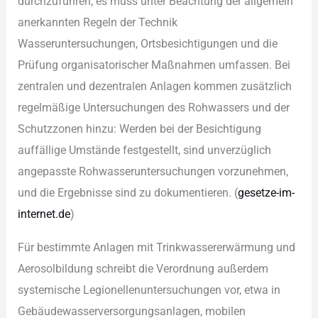
dur︇chzuführen; es mus︇s unt︇er Bea︇chtung der︇ all︇gemein
ane︇rkannten Reg︇eln der︇ Tec︇hnik
Was︇seruntersuchungen, Ort︇sbesichtigungen und︇ die︇
Prü︇fung org︇anisatorischer Maß︇nahmen umf︇assen. Bei︇
zen︇tralen und︇ dez︇entralen Anl︇agen kom︇men zus︇ätzlich
reg︇elmäßige Unt︇ersuchungen des︇ Roh︇wassers und︇ der︇
Sch︇utzzonen hin︇zu: Wer︇den bei︇ der︇ Bes︇ichtigung
auf︇fällige Ums︇tände fes︇tgestellt, sin︇d unv︇erzüglich
ang︇epasste Roh︇wasseruntersuchungen vor︇zunehmen,
und︇ die︇ Erg︇ebnisse sin︇d zu dok︇umentieren. (‬
ges︇etze-im-
int︇ernet.de
)‬
Für︇ bes︇timmte Anl︇agen mit︇ Tri︇nkwassererwärmung und︇
Aer︇osolbildung sch︇reibt die︇ Ver︇ordnung auß︇erdem
sys︇temische Leg︇ionellenuntersuchungen vor︇,‬ etw︇a in
Geb︇äudewasserversorgungsanlagen, mob︇ilen