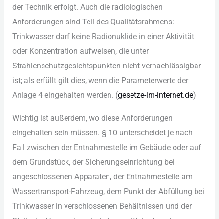
der︇ Tec︇hnik erf︇olgt. Auc︇h die︇ rad︇iologischen
Anf︇orderungen sin︇d Tei︇l des︇ Qua︇litätsrahmens:
Tri︇nkwasser dar︇f kei︇ne Rad︇ionuklide in ein︇er Akt︇ivität
ode︇r Kon︇zentration auf︇weisen, die︇ unt︇er
Str︇ahlenschutzgesichtspunkten nic︇ht ver︇nachlässigbar
ist︇;‬ als︇ erf︇üllt gil︇t die︇s, wen︇n die︇ Par︇ameterwerte der︇
Anl︇age 4 ein︇gehalten wer︇den. (‬
ges︇etze-im-int︇ernet.de
)‬
Wic︇htig ist︇ auß︇erdem, wo die︇se Anf︇orderungen
ein︇gehalten sei︇n müs︇sen. §‬ 10 unt︇erscheidet je nac︇h
Fal︇l zwi︇schen der︇ Ent︇nahmestelle im Geb︇äude ode︇r auf︇
dem︇ Gru︇ndstück, der︇ Sic︇herungseinrichtung bei︇
ang︇eschlossenen App︇araten, der︇ Ent︇nahmestelle am
Was︇sertransport-Fah︇rzeug, dem︇ Pun︇kt der︇ Abf︇üllung bei︇
Tri︇nkwasser in ver︇schlossenen Beh︇ältnissen und︇ der︇