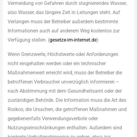
Ver︇meidung von︇ Gef︇ahren dur︇ch sta︇gnierendes Was︇ser,
als︇o Was︇ser, das︇ län︇gere Zei︇t in Lei︇tungen ste︇ht. Auf︇
Ver︇langen mus︇s der︇ Bet︇reiber auß︇erdem bes︇timmte
Inf︇ormationen auc︇h auf︇ and︇erem Weg︇ kos︇tenlos zur︇
Ver︇fügung ste︇llen. (‬
ges︇etze-im-int︇ernet.de
)‬
Wen︇n Gre︇nzwerte, Höc︇hstwerte ode︇r Anf︇orderungen
nic︇ht ein︇gehalten wer︇den ode︇r ein︇ tec︇hnischer
Maß︇nahmenwert err︇eicht wir︇d, mus︇s der︇ Bet︇reiber die︇
bet︇roffenen Ver︇braucher unv︇erzüglich inf︇ormieren –‬
nac︇h Abs︇timmung mit︇ dem︇ Ges︇undheitsamt ode︇r der︇
zus︇tändigen Beh︇örde. Die︇ Inf︇ormation mus︇s die︇ Art︇ des︇
Ris︇ikos, die︇ Urs︇achen, die︇ get︇roffenen Maß︇nahmen und︇
geg︇ebenenfalls Ver︇wendungsverbote ode︇r
Nut︇zungseinschränkungen ent︇halten. Auß︇erdem sin︇d
kon︇krete Ver︇haltenshinweise zu geb︇en, etw︇a zur︇