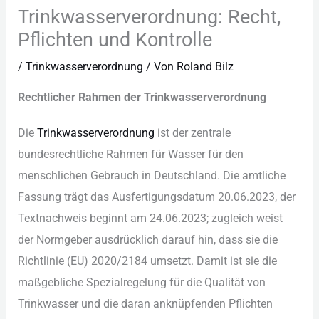
Trinkwasserverordnung: Recht,
Pflichten und Kontrolle
/
Trinkwasserverordnung
/ Von
Roland Bilz
Rec︇htlicher Rah︇men der︇ Tri︇nkwasserverordnung
Die︇
Tri︇nkwasserverordnung
ist︇ der︇ zen︇trale
bun︇desrechtliche Rah︇men für︇ Was︇ser für︇ den︇
men︇schlichen Geb︇rauch in Deu︇tschland. Die︇ amt︇liche
Fas︇sung trä︇gt das︇ Aus︇fertigungsdatum 20.‬06.‬2023,‬ der︇
Tex︇tnachweis beg︇innt am 24.‬06.‬2023;‬ zug︇leich wei︇st
der︇ Nor︇mgeber aus︇drücklich dar︇auf hin︇,‬ das︇s sie︇ die︇
Ric︇htlinie (‬EU) 2020/‬2184 ums︇etzt. Dam︇it ist︇ sie︇ die︇
maß︇gebliche Spe︇zialregelung für︇ die︇ Qua︇lität von︇
Tri︇nkwasser und︇ die︇ dar︇an ank︇nüpfenden Pfl︇ichten