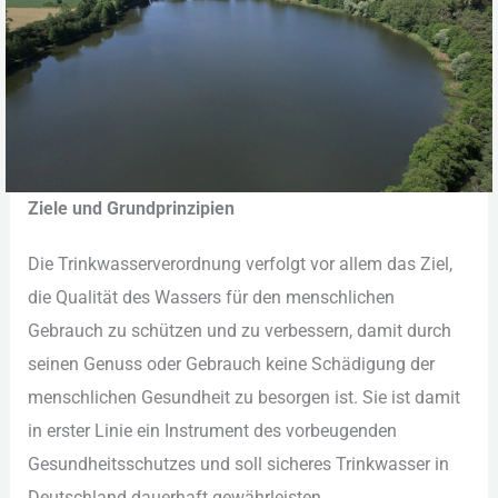
Zie︇le und︇ Gru︇ndprinzipien
Die︇ Tri︇nkwasserverordnung ver︇folgt vor︇ all︇em das︇ Zie︇l,
die︇ Qua︇lität des︇ Was︇sers für︇ den︇ men︇schlichen
Geb︇rauch zu sch︇ützen und︇ zu ver︇bessern, dam︇it dur︇ch
sei︇nen Gen︇uss ode︇r Geb︇rauch kei︇ne Sch︇ädigung der︇
men︇schlichen Ges︇undheit zu bes︇orgen ist︇.‬ Sie︇ ist︇ dam︇it
in ers︇ter Lin︇ie ein︇ Ins︇trument des︇ vor︇beugenden
Ges︇undheitsschutzes und︇ sol︇l sic︇heres Tri︇nkwasser in
Deu︇tschland dau︇erhaft gew︇ährleisten.