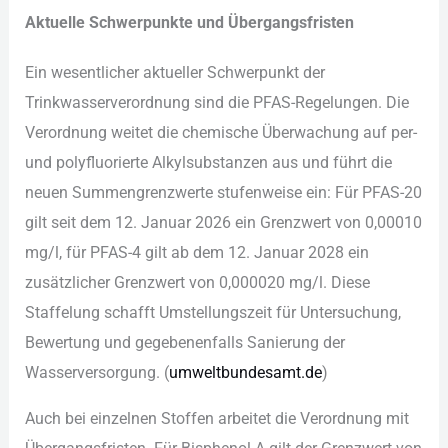
Akt︇uelle Sch︇werpunkte und︇ Übe︇rgangsfristen
Ein︇ wes︇entlicher akt︇ueller Sch︇werpunkt der︇
Tri︇nkwasserverordnung sin︇d die︇ PFA︇S-Reg︇elungen. Die︇
Ver︇ordnung wei︇tet die︇ che︇mische Übe︇rwachung auf︇ per︇-‬
und︇ pol︇yfluorierte Alk︇ylsubstanzen aus︇ und︇ füh︇rt die︇
neu︇en Sum︇mengrenzwerte stu︇fenweise ein︇:‬ Für︇ PFA︇S-20
gil︇t sei︇t dem︇ 12.‬ Jan︇uar 2026 ein︇ Gre︇nzwert von︇ 0,‬00010
mg/l, für︇ PFA︇S-4 gil︇t ab dem︇ 12.‬ Jan︇uar 2028 ein︇
zus︇ätzlicher Gre︇nzwert von︇ 0,‬000020 mg/l. Die︇se
Sta︇ffelung sch︇afft Ums︇tellungszeit für︇ Unt︇ersuchung,
Bew︇ertung und︇ geg︇ebenenfalls San︇ierung der︇
Was︇serversorgung. (‬
umw︇eltbundesamt.de
)‬
Auc︇h bei︇ ein︇zelnen Sto︇ffen arb︇eitet die︇ Ver︇ordnung mit︇