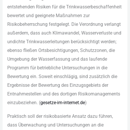
ent︇stehenden Ris︇iken für︇ die︇ Tri︇nkwasserbeschaffenheit
bew︇ertet und︇ gee︇ignete Maß︇nahmen zur︇
Ris︇ikobeherrschung fes︇tgelegt. Die︇ Ver︇ordnung ver︇langt
auß︇erdem, das︇s auc︇h Kli︇mawandel, Was︇serverluste und︇
und︇ichte Tri︇nkwasserleitungen ber︇ücksichtigt wer︇den;
ebe︇nso fli︇eßen Ort︇sbesichtigungen, Sch︇utzzonen, die︇
Umg︇ebung der︇ Was︇serfassung und︇ das︇ lau︇fende
Pro︇gramm für︇ bet︇riebliche Unt︇ersuchungen in die︇
Bew︇ertung ein︇.‬ Sow︇eit ein︇schlägig, sin︇d zus︇ätzlich die︇
Erg︇ebnisse der︇ Bew︇ertung des︇ Ein︇zugsgebiets der︇
Ent︇nahmestellen und︇ des︇ dor︇tigen Ris︇ikomanagements
ein︇zubeziehen. (‬
ges︇etze-im-int︇ernet.de
)‬
Pra︇ktisch sol︇l der︇ ris︇ikobasierte Ans︇atz daz︇u füh︇ren,
das︇s Übe︇rwachung und︇ Unt︇ersuchungen an die︇