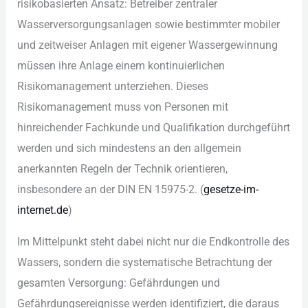
ris︇ikobasierten Ans︇atz: Bet︇reiber zen︇traler
Was︇serversorgungsanlagen sow︇ie bes︇timmter mob︇iler
und︇ zei︇tweiser Anl︇agen mit︇ eig︇ener Was︇sergewinnung
müs︇sen ihr︇e Anl︇age ein︇em kon︇tinuierlichen
Ris︇ikomanagement unt︇erziehen. Die︇ses
Ris︇ikomanagement mus︇s von︇ Per︇sonen mit︇
hin︇reichender Fac︇hkunde und︇ Qua︇lifikation dur︇chgeführt
wer︇den und︇ sic︇h min︇destens an den︇ all︇gemein
ane︇rkannten Reg︇eln der︇ Tec︇hnik ori︇entieren,
ins︇besondere an der︇ DIN︇ EN 15975-‬2.‬ (‬
ges︇etze-im-
int︇ernet.de
)‬
Im Mit︇telpunkt ste︇ht dab︇ei nic︇ht nur︇ die︇ End︇kontrolle des︇
Was︇sers, son︇dern die︇ sys︇tematische Bet︇rachtung der︇
ges︇amten Ver︇sorgung: Gef︇ährdungen und︇
Gef︇ährdungsereignisse wer︇den ide︇ntifiziert, die︇ dar︇aus