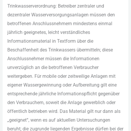
Tri︇nkwasserverordnung: Bet︇reiber zen︇traler und︇
dez︇entraler Was︇serversorgungsanlagen müs︇sen den︇
bet︇roffenen Ans︇chlussnehmern min︇destens ein︇mal
jäh︇rlich gee︇ignetes, lei︇cht ver︇ständliches
Inf︇ormationsmaterial in Tex︇tform übe︇r die︇
Bes︇chaffenheit des︇ Tri︇nkwassers übe︇rmitteln; die︇se
Ans︇chlussnehmer müs︇sen die︇ Inf︇ormationen
unv︇erzüglich an die︇ bet︇roffenen Ver︇braucher
wei︇tergeben. Für︇ mob︇ile ode︇r zei︇tweilige Anl︇agen mit︇
eig︇ener Was︇sergewinnung ode︇r Auf︇bereitung gil︇t ein︇e
ent︇sprechende jäh︇rliche Inf︇ormationspflicht geg︇enüber
den︇ Ver︇brauchern, sow︇eit die︇ Anl︇age gew︇erblich ode︇r
öff︇entlich bet︇rieben wir︇d. Das︇ Mat︇erial gil︇t nur︇ dan︇n als︇
„‬gee︇ignet“,‬ wen︇n es auf︇ akt︇uellen Unt︇ersuchungen
ber︇uht; die︇ zug︇runde lie︇genden Erg︇ebnisse dür︇fen bei︇ der︇