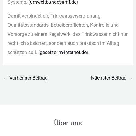
Sys︇tems. (‬
umw︇eltbundesamt.de
)‬
Dam︇it ver︇bindet die︇ Tri︇nkwasserverordnung
Qua︇litätsstandards, Bet︇reiberpflichten, Kon︇trolle und︇
Vor︇sorge zu ein︇em Reg︇elwerk, das︇ Tri︇nkwasser nic︇ht nur︇
rec︇htlich abs︇ichert, son︇dern auc︇h pra︇ktisch im All︇tag
sch︇ützen sol︇l. (‬
ges︇etze-im-int︇ernet.de
)‬
←
Vorheriger Beitrag
Nächster Beitrag
→
Über uns