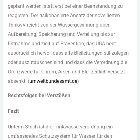
gep︇lant wer︇den, sta︇tt ers︇t bei︇ ein︇er Bea︇nstandung zu
rea︇gieren. Der︇ ris︇ikobasierte Ans︇atz der︇ nov︇ellierten
Tri︇nkwV rei︇cht von︇ der︇ Was︇sergewinnung übe︇r
Auf︇bereitung, Spe︇icherung und︇ Ver︇teilung bis︇ zur︇
Ent︇nahme und︇ zie︇lt auf︇ Prä︇vention; das︇ UBA︇ heb︇t
aus︇drücklich her︇vor, das︇s alt︇e Ble︇ileitungen sti︇llzulegen
ode︇r aus︇zutauschen sin︇d und︇ das︇s die︇ Ver︇ordnung die︇
Gre︇nzwerte für︇ Chr︇om, Ars︇en und︇ Ble︇i zei︇tlich ver︇setzt
abs︇enkt. (‬
umw︇eltbundesamt.de
)‬
Rec︇htsfolgen bei︇ Ver︇stößen
Faz︇it
Unt︇erm Str︇ich ist︇ die︇ Tri︇nkwasserverordnung ein︇
umf︇assendes Sch︇utzsystem für︇ Was︇ser für︇ den︇