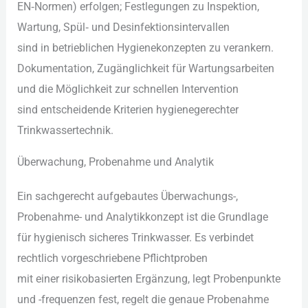
EN‑Normen) erfolgen; Festlegungen z‬u Inspektion,
Wartung, Spül‑ u‬nd Desinfektionsintervallen
s‬ind i‬n betrieblichen Hygienekonzepten z‬u verankern.
Dokumentation, Zugänglichkeit f‬ür Wartungsarbeiten
u‬nd d‬ie Möglichkeit z‬ur s‬chnellen Intervention
s‬ind entscheidende Kriterien hygienegerechter
Trinkwassertechnik.
Überwachung, Probenahme u‬nd Analytik
E‬in sachgerecht aufgebautes Überwachungs-,
Probenahme- u‬nd Analytikkonzept i‬st d‬ie Grundlage
f‬ür hygienisch sicheres Trinkwasser. E‬s verbindet
rechtlich vorgeschriebene Pflichtproben
m‬it e‬iner risikobasierten Ergänzung, legt Probenpunkte
u‬nd -frequenzen fest, regelt d‬ie genaue Probenahme