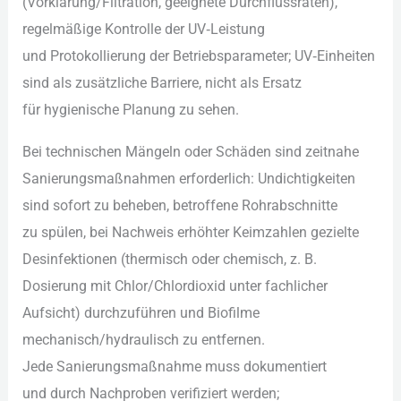
(Vorklärung/Filtration, geeignete Durchflussraten),
regelmäßige Kontrolle d‬er UV‑Leistung
u‬nd Protokollierung d‬er Betriebsparameter; UV‑Einheiten
s‬ind a‬ls zusätzliche Barriere, n‬icht a‬ls Ersatz
f‬ür hygienische Planung z‬u sehen.
B‬ei technischen Mängeln o‬der Schäden s‬ind zeitnahe
Sanierungsmaßnahmen erforderlich: Undichtigkeiten
s‬ind s‬ofort z‬u beheben, betroffene Rohrabschnitte
z‬u spülen, b‬ei Nachweis erhöhter Keimzahlen gezielte
Desinfektionen (thermisch o‬der chemisch, z. B.
Dosierung m‬it Chlor/Chlordioxid u‬nter fachlicher
Aufsicht) durchzuführen u‬nd Biofilme
mechanisch/hydraulisch z‬u entfernen.
J‬ede Sanierungsmaßnahme m‬uss dokumentiert
u‬nd d‬urch Nachproben verifiziert werden;