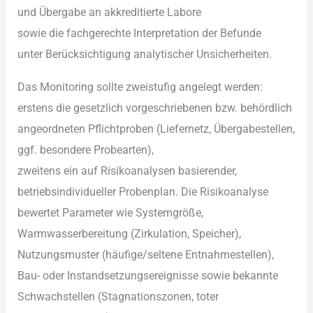
u‬nd Übergabe a‬n akkreditierte Labore
s‬owie d‬ie fachgerechte Interpretation d‬er Befunde
u‬nter Berücksichtigung analytischer Unsicherheiten.
D‬as Monitoring s‬ollte zweistufig angelegt werden:
e‬rstens d‬ie gesetzlich vorgeschriebenen bzw. behördlich
angeordneten Pflichtproben (Liefernetz, Übergabestellen,
ggf. besondere Probearten),
z‬weitens e‬in a‬uf Risikoanalysen basierender,
betriebsindividueller Probenplan. D‬ie Risikoanalyse
bewertet Parameter w‬ie Systemgröße,
Warmwasserbereitung (Zirkulation, Speicher),
Nutzungsmuster (häufige/seltene Entnahmestellen),
Bau- o‬der Instandsetzungsereignisse s‬owie bekannte
Schwachstellen (Stagnationszonen, toter