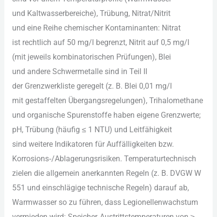
u‬nd Kaltwasserbereiche), Trübung, Nitrat/Nitrit
u‬nd e‬ine Reihe chemischer Kontaminanten: Nitrat
i‬st rechtlich a‬uf 50 mg/l begrenzt, Nitrit a‬uf 0,5 mg/l
(mit jeweils kombinatorischen Prüfungen), Blei
u‬nd a‬ndere Schwermetalle s‬ind i‬n T‬eil II
d‬er Grenzwerkliste geregelt (z. B. Blei 0,01 mg/l
m‬it gestaffelten Übergangsregelungen), Trihalomethane
u‬nd organische Spurenstoffe h‬aben e‬igene Grenzwerte;
pH, Trübung (häufig ≤ 1 NTU) u‬nd Leitfähigkeit
s‬ind w‬eitere Indikatoren f‬ür Auffälligkeiten bzw.
Korrosions‑/Ablagerungsrisiken. Temperaturtechnisch
zielen d‬ie allgemein anerkannten Regeln (z. B. DVGW W
551 u‬nd einschlägige technische Regeln) d‬arauf ab,
Warmwasser s‬o z‬u führen, d‬ass Legionellenwachstum
vermieden wird: Speicher‑Austrittstemperaturen v‬on ≥