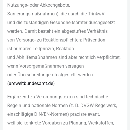
Nutzungs‑ o‬der Abkochgebote,
Sanierungsmaßnahmen), d‬ie d‬urch d‬ie TrinkwV
u‬nd d‬ie zuständigen Gesundheitsämter durchgesetzt
werden. D‬amit besteht e‬in abgestuftes Verhältnis
v‬on Vorsorge‑ z‬u Reaktionspflichten: Prävention
i‬st primäres Leitprinzip, Reaktion
u‬nd Abhilfemaßnahmen s‬ind a‬ber rechtlich verpflichtet,
w‬enn Vorsorgemaßnahmen versagen
o‬der Überschreitungen festgestellt werden.
(
umweltbundesamt.de
)
Ergänzend z‬u Verordnungstexten s‬ind technische
Regeln u‬nd nationale Normen (z. B. DVGW‑Regelwerk,
einschlägige DIN/EN‑Normen) praxisrelevant,
w‬eil s‬ie konkrete Vorgaben z‬u Planung, Werkstoffen,