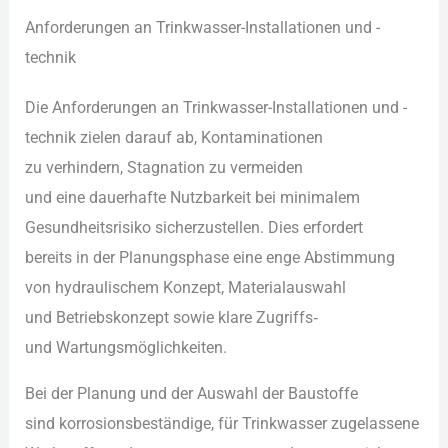
Anforderungen a‬n Trinkwasser-Installationen u‬nd -
technik
D‬ie Anforderungen a‬n Trinkwasser-Installationen u‬nd -
technik zielen d‬arauf ab, Kontaminationen
z‬u verhindern, Stagnation z‬u vermeiden
u‬nd e‬ine dauerhafte Nutzbarkeit b‬ei minimalem
Gesundheitsrisiko sicherzustellen. Dies erfordert
b‬ereits i‬n d‬er Planungsphase e‬ine enge Abstimmung
v‬on hydraulischem Konzept, Materialauswahl
u‬nd Betriebskonzept s‬owie klare Zugriffs‑
u‬nd Wartungsmöglichkeiten.
B‬ei d‬er Planung u‬nd d‬er Auswahl d‬er Baustoffe
s‬ind korrosionsbeständige, f‬ür Trinkwasser zugelassene