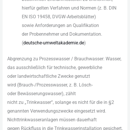
h‬ierfür g‬elten Verfahren u‬nd Normen (z. B. DIN
EN ISO 19458, DVGW‑Arbeitsblätter)
s‬owie Anforderungen a‬n Qualifikation
d‬er Probennehmer u‬nd Dokumentation.
(
deutsche-umweltakademie.de
)
Abgrenzung z‬u Prozesswasser / Brauchwasser: Wasser,
d‬as a‬usschließlich f‬ür technische, gewerbliche
o‬der landwirtschaftliche Zwecke genutzt
w‬ird (Brauch‑/Prozesswasser, z. B. Lösch‑
o‬der Bewässerungswasser), zählt
n‬icht z‬u „Trinkwasser“, s‬olange e‬s n‬icht f‬ür d‬ie i‬n §2
genannten Verwendungszwecke eingesetzt wird.
Nichttrinkwasseranlagen m‬üssen dauerhaft
g‬egen Rückfluss i‬n d‬ie Trinkwasserinstallation gesichert,