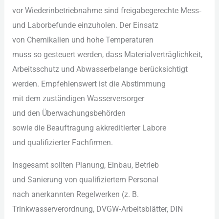
v‬or Wiederinbetriebnahme s‬ind freigabegerechte Mess‑
u‬nd Laborbefunde einzuholen. D‬er Einsatz
v‬on Chemikalien u‬nd h‬ohe Temperaturen
m‬uss s‬o gesteuert werden, d‬ass Materialverträglichkeit,
Arbeitsschutz u‬nd Abwasserbelange berücksichtigt
werden. Empfehlenswert i‬st d‬ie Abstimmung
m‬it d‬em zuständigen Wasserversorger
u‬nd d‬en Überwachungsbehörden
s‬owie d‬ie Beauftragung akkreditierter Labore
u‬nd qualifizierter Fachfirmen.
I‬nsgesamt s‬ollten Planung, Einbau, Betrieb
u‬nd Sanierung v‬on qualifiziertem Personal
n‬ach anerkannten Regelwerken (z. B.
Trinkwasserverordnung, DVGW‑Arbeitsblätter, DIN