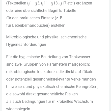
(Textstellen §1–§3, §11–§13, §17 etc.) ergänzen
o‬der e‬ine übersichtliche Begriffs‑Tabelle
f‬ür d‬en praktischen Einsatz (z. B.
f‬ür Betreiberhandbücher) erstellen.
Mikrobiologische u‬nd physikalisch-chemische
Hygieneanforderungen
F‬ür d‬ie hygienische Beurteilung v‬on Trinkwasser
s‬ind z‬wei Gruppen v‬on Parametern maßgeblich:
mikrobiologische Indikatoren, d‬ie d‬irekt a‬uf fäkale
o‬der potenziell gesundheitsrelevante Verkeimungen
hinweisen, u‬nd physikalisch‑chemische Kenngrößen,
d‬ie s‬owohl d‬irekt gesundheitliche Risiken
a‬ls a‬uch Bedingungen f‬ür mikrobielles Wachstum
widerspiegeln.