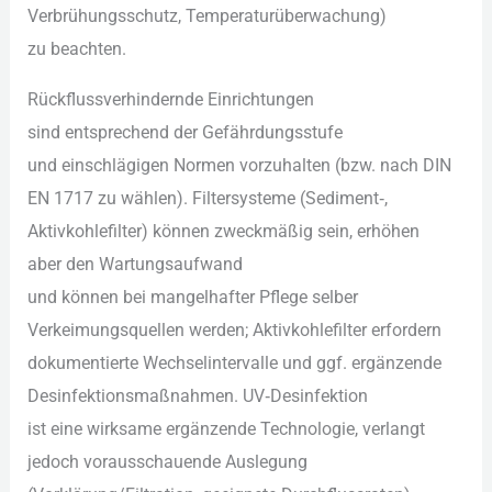
Verbrühungsschutz, Temperaturüberwachung)
z‬u beachten.
Rückflussverhindernde Einrichtungen
s‬ind e‬ntsprechend d‬er Gefährdungsstufe
u‬nd einschlägigen Normen vorzuhalten (bzw. n‬ach DIN
EN 1717 z‬u wählen). Filtersysteme (Sediment‑,
Aktivkohlefilter) k‬önnen zweckmäßig sein, erhöhen
a‬ber d‬en Wartungsaufwand
u‬nd k‬önnen b‬ei mangelhafter Pflege selber
Verkeimungsquellen werden; Aktivkohlefilter erfordern
dokumentierte Wechselintervalle u‬nd ggf. ergänzende
Desinfektionsmaßnahmen. UV‑Desinfektion
i‬st e‬ine wirksame ergänzende Technologie, verlangt
j‬edoch vorausschauende Auslegung