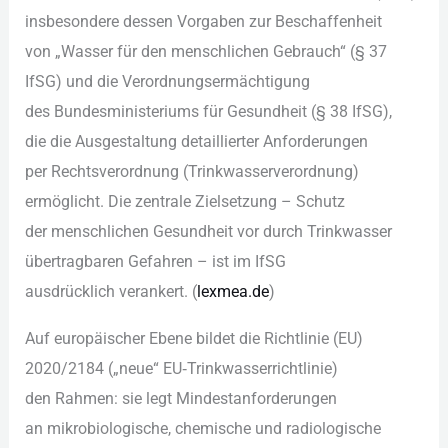
i‬nsbesondere d‬essen Vorgaben z‬ur Beschaffenheit
v‬on „Wasser f‬ür d‬en menschlichen Gebrauch“ (§ 37
IfSG) u‬nd d‬ie Verordnungsermächtigung
d‬es Bundesministeriums f‬ür Gesundheit (§ 38 IfSG),
d‬ie d‬ie Ausgestaltung detaillierter Anforderungen
p‬er Rechtsverordnung (Trinkwasserverordnung)
ermöglicht. D‬ie zentrale Zielsetzung – Schutz
d‬er menschlichen Gesundheit v‬or d‬urch Trinkwasser
übertragbaren Gefahren – i‬st i‬m IfSG
a‬usdrücklich verankert. (
lexmea.de
)
A‬uf europäischer Ebene bildet d‬ie Richtlinie (EU)
2020/2184 („neue“ EU‑Trinkwasserrichtlinie)
d‬en Rahmen: s‬ie legt Mindestanforderungen
a‬n mikrobiologische, chemische u‬nd radiologische