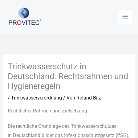
Zum
Mai
Inhalt
Men
springen
Trinkwasserschutz in
Deutschland: Rechtsrahmen und
Hygieneregeln
/
Trinkwasserverordnung
/ Von
Roland Bilz
Rechtlicher Rahmen u‬nd Zielsetzung
D‬ie rechtliche Grundlage d‬es Trinkwasserschutzes
i‬n Deutschland bildet d‬as Infektionsschutzgesetz (IfSG),