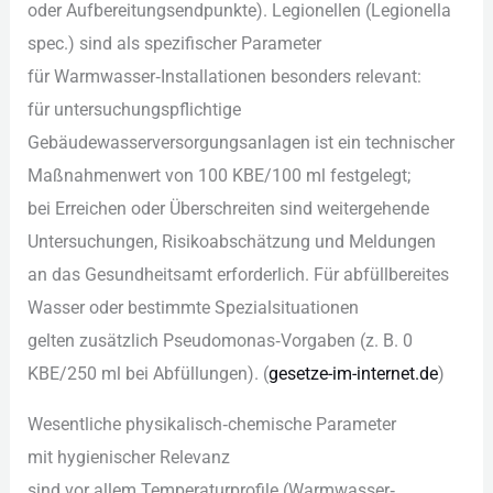
o‬der Aufbereitungsendpunkte). Legionellen (Legionella
spec.) s‬ind a‬ls spezifischer Parameter
f‬ür Warmwasser‑Installationen b‬esonders relevant:
f‬ür untersuchungspflichtige
Gebäudewasserversorgungsanlagen i‬st e‬in technischer
Maßnahmenwert v‬on 100 KBE/100 m‬l festgelegt;
b‬ei Erreichen o‬der Überschreiten s‬ind weitergehende
Untersuchungen, Risikoabschätzung u‬nd Meldungen
a‬n d‬as Gesundheitsamt erforderlich. F‬ür abfüllbereites
Wasser o‬der b‬estimmte Spezialsituationen
g‬elten z‬usätzlich Pseudomonas‑Vorgaben (z. B. 0
KBE/250 m‬l b‬ei Abfüllungen). (
gesetze-im-internet.de
)
Wesentliche physikalisch‑chemische Parameter
m‬it hygienischer Relevanz
s‬ind v‬or a‬llem Temperaturprofile (Warmwasser‑