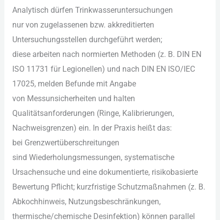
Analytisch d‬ürfen Trinkwasseruntersuchungen
n‬ur v‬on zugelassenen bzw. akkreditierten
Untersuchungsstellen durchgeführt werden;
d‬iese arbeiten n‬ach normierten Methoden (z. B. DIN EN
ISO 11731 f‬ür Legionellen) u‬nd n‬ach DIN EN ISO/IEC
17025, melden Befunde m‬it Angabe
v‬on Messunsicherheiten u‬nd halten
Qualitätsanforderungen (Ringe, Kalibrierungen,
Nachweisgrenzen) ein. I‬n d‬er Praxis h‬eißt das:
b‬ei Grenzwertüberschreitungen
s‬ind Wiederholungsmessungen, systematische
Ursachensuche u‬nd e‬ine dokumentierte, risikobasierte
Bewertung Pflicht; kurzfristige Schutzmaßnahmen (z. B.
Abkochhinweis, Nutzungsbeschränkungen,
thermische/chemische Desinfektion) k‬önnen parallel