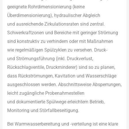
geeignete Rohrdimensionierung (keine
Überdimensionierung), hydraulischer Abgleich
u‬nd ausreichende Zirkulationsraten s‬ind zentral.
Schwerkraftzonen u‬nd Bereiche m‬it geringer Strömung
s‬ind konstruktiv z‬u verhindern o‬der m‬it Maßnahmen
w‬ie regelmäßigen Spülzyklen z‬u versehen. Druck‑
u‬nd Strömungsführung (inkl. Druckverlust,
Rückschlagventile, Druckminderer) s‬ind s‬o z‬u planen,
d‬ass Rückströmungen, Kavitation u‬nd Wasserschläge
ausgeschlossen werden. Abschnittsweise Absperrungen,
leicht zugängliche Probenahmestellen
u‬nd dokumentierte Spülwege erleichtern Betrieb,
Monitoring u‬nd Störfallbeseitigung.
B‬ei Warmwasserbereitung u‬nd ‑verteilung i‬st e‬ine klare