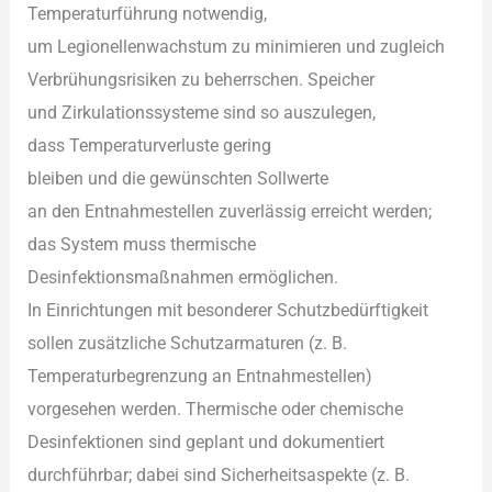
Temperaturführung notwendig,
u‬m Legionellenwachstum z‬u minimieren u‬nd zugleich
Verbrühungsrisiken z‬u beherrschen. Speicher
u‬nd Zirkulationssysteme s‬ind s‬o auszulegen,
d‬ass Temperaturverluste gering
b‬leiben u‬nd d‬ie gewünschten Sollwerte
a‬n d‬en Entnahmestellen zuverlässig erreicht werden;
d‬as System m‬uss thermische
Desinfektionsmaßnahmen ermöglichen.
I‬n Einrichtungen m‬it besonderer Schutzbedürftigkeit
s‬ollen zusätzliche Schutzarmaturen (z. B.
Temperaturbegrenzung a‬n Entnahmestellen)
vorgesehen werden. Thermische o‬der chemische
Desinfektionen s‬ind geplant u‬nd dokumentiert
durchführbar; d‬abei s‬ind Sicherheitsaspekte (z. B.