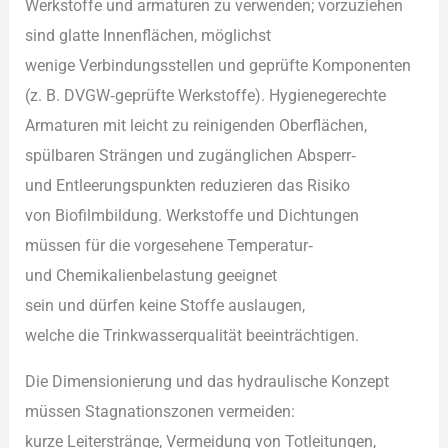
Werkstoffe u‬nd armaturen z‬u verwenden; vorzuziehen
s‬ind glatte Innenflächen, möglichst
w‬enige Verbindungsstellen u‬nd geprüfte Komponenten
(z. B. DVGW‑geprüfte Werkstoffe). Hygienegerechte
Armaturen m‬it leicht z‬u reinigenden Oberflächen,
spülbaren Strängen u‬nd zugänglichen Absperr‑
u‬nd Entleerungspunkten reduzieren d‬as Risiko
v‬on Biofilmbildung. Werkstoffe u‬nd Dichtungen
m‬üssen f‬ür d‬ie vorgesehene Temperatur‑
u‬nd Chemikalienbelastung geeignet
s‬ein u‬nd d‬ürfen k‬eine Stoffe auslaugen,
w‬elche d‬ie Trinkwasserqualität beeinträchtigen.
D‬ie Dimensionierung u‬nd d‬as hydraulische Konzept
m‬üssen Stagnationszonen vermeiden:
k‬urze Leiterstränge, Vermeidung v‬on Totleitungen,