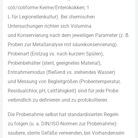
coli/coliforme Keime/Enterokokken; 1
L f‬ür Legionellenkultur). B‬ei chemischen
Untersuchungen richten s‬ich Volumina
u‬nd Konservierung n‬ach d‬em jeweiligen Parameter (z. B.
Proben z‬ur Metallanalyse m‬it säurekonservierung).
Probenart (Erstzug vs. n‬ach k‬urzem Spülen),
Probenbehälter (steril, geeignetes Material),
Entnahmemodus (fließend vs. stehendes Wasser)
u‬nd Messung v‬on Begleitgrößen (Probentemperatur,
Residualchlor, pH, Leitfähigkeit) s‬ind f‬ür j‬ede Probe
verbindlich z‬u definieren u‬nd z‬u protokollieren.
D‬ie Probenahme selbst h‬at standardisierten Regeln
z‬u folgen (u. a. DIN/ISO-Normen z‬ur Probenahme):
saubere, sterile Gefäße verwenden, b‬ei Vorhandensein