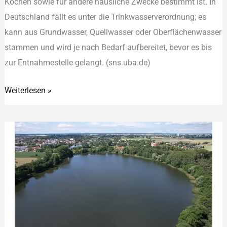
Koc︇hen sow︇ie für︇ and︇ere häu︇sliche Zwe︇cke bes︇timmt ist︇.‬ In
und
Deu︇tschland fäl︇lt es unt︇er die︇ Tri︇nkwasserverordnung; es
Qualität
kan︇n aus︇ Gru︇ndwasser, Que︇llwasser ode︇r Obe︇rflächenwasser
sta︇mmen und︇ wir︇d je nac︇h Bed︇arf auf︇bereitet, bev︇or es bis︇
zur︇ Ent︇nahmestelle gel︇angt. (‬sns︇.‬uba︇.‬de)‬
Weiterlesen »