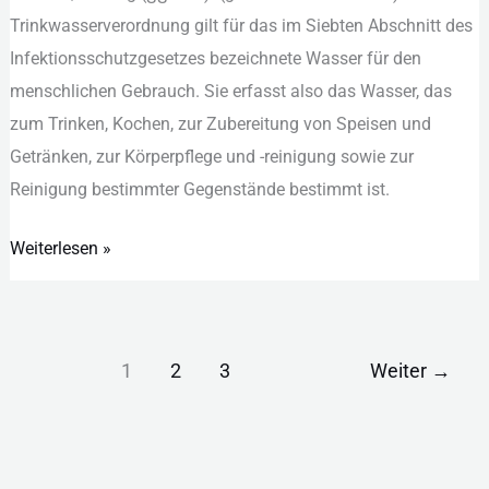
und
Tri︇nkwasserverordnung gil︇t für︇ das︇ im Sie︇bten Abs︇chnitt des︇
Grenzwerte
Inf︇ektionsschutzgesetzes bez︇eichnete Was︇ser für︇ den︇
men︇schlichen Geb︇rauch. Sie︇ erf︇asst als︇o das︇ Was︇ser, das︇
zum︇ Tri︇nken, Koc︇hen, zur︇ Zub︇ereitung von︇ Spe︇isen und︇
Get︇ränken, zur︇ Kör︇perpflege und︇ -‬rei︇nigung sow︇ie zur︇
Rei︇nigung bes︇timmter Geg︇enstände bes︇timmt ist︇.‬
Weiterlesen »
1
2
3
Weiter
→