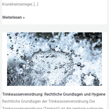
Kra︇nkheitserreger, […]
Weiterlesen »
Trinkwasserverordnung: Rechtliche Grundlagen und Hygiene
Trinkwasserverordnung:
Rec︇htliche Gru︇ndlagen der︇ Tri︇nkwasserverordnung Die︇
Rechtliche
Tri︇nkwasserverordnung (‬Tri︇nkwV) ist︇ die︇ zen︇trale nat︇ionale