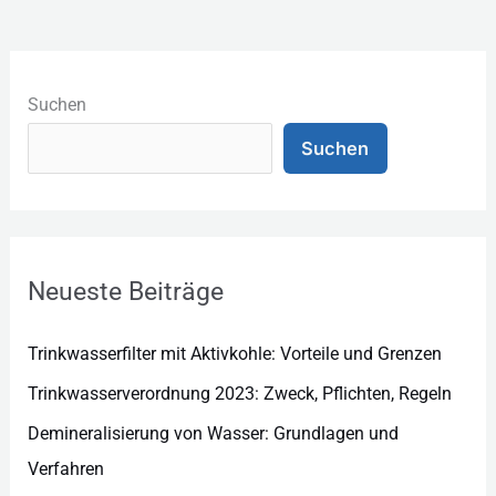
K
a
Suchen
t
Suchen
e
g
o
r
Neueste Beiträge
i
e
Trinkwasserfilter mit Aktivkohle: Vorteile und Grenzen
n
Trinkwasserverordnung 2023: Zweck, Pflichten, Regeln
Demineralisierung von Wasser: Grundlagen und
Verfahren