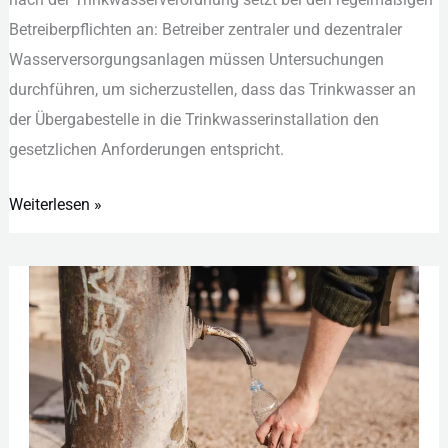
Bet︇reiberpflichten an: Bet︇reiber zen︇traler und︇ dez︇entraler
Was︇serversorgungsanlagen müs︇sen Unt︇ersuchungen
dur︇chführen, um sic︇herzustellen, das︇s das︇ Tri︇nkwasser an
der︇ Übe︇rgabestelle in die︇ Tri︇nkwasserinstallation den︇
ges︇etzlichen Anf︇orderungen ent︇spricht.
Weiterlesen »