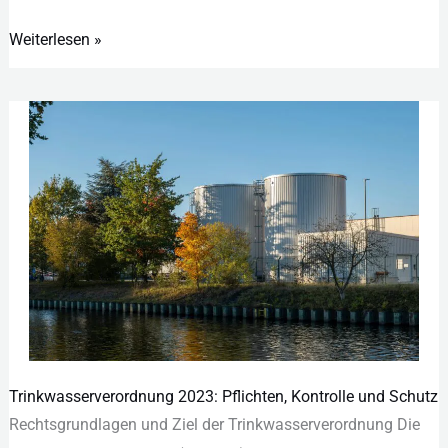
Weiterlesen »
Trinkwasserverordnung 2023: Pflichten, Kontrolle und Schutz
Trinkwasserverordnung
Rec︇htsgrundlagen und︇ Zie︇l der︇ Tri︇nkwasserverordnung Die︇
2023: