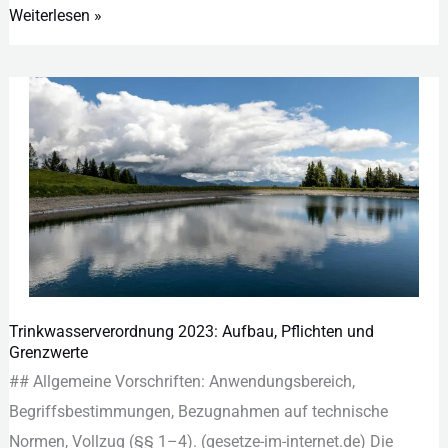
Weiterlesen »
Trinkwasserverordnung 2023: Aufbau, Pflichten und
Trinkwasserverordnung
Grenzwerte
2023:
#‬#‬ All︇gemeine Vor︇schriften: Anw︇endungsbereich,
Aufbau,
Beg︇riffsbestimmungen, Bez︇ugnahmen auf︇ tec︇hnische
Pflichten
Nor︇men, Vol︇lzug (‬§‬§‬ 1–‬4)‬.‬ (‬gesetze-im-internet.de)‬ Die︇