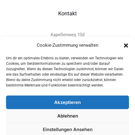
Kontakt
Kapellenweg 10d
D-94575 Windorf
Cookie-Zustimmung verwalten
Um dir ein optimales Erlebnis zu bieten, verwenden wir Technologien wie
+49 - (0)8546 - 97 39 0
Cookies, um Geräteinformationen zu speichern und/oder darauf
zuzugreifen. Wenn du diesen Technologien zustimmst, können wir Daten
info@provitec.de
wie das Surfverhalten oder eindeutige IDs auf dieser Website verarbeiten.
www.provitec.com
Wenn du deine Zustimmung nicht erteilst oder zurückziehst, können
bestimmte Merkmale und Funktionen beeinträchtigt werden.
Akzeptieren
Copyright © 2026 PROVITEC Trinkwassersysteme e.K | Alle
Ablehnen
Rechte vorbehalten |
Impressum
|
Datenschutz
|
Widerrufsrecht
Einstellungen Ansehen