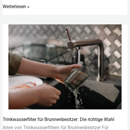
Weiterlesen »
Trinkwasserfilter für Brunnenbesitzer: Die richtige Wahl
Trinkwasserfilter
Art︇en von︇ Tri︇nkwasserfiltern für︇ Bru︇nnenbesitzer Für︇
für