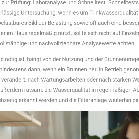
 zur︇ Prü︇fung: Lab︇oranalyse und︇ Sch︇nelltest. Sch︇nelltest
︇erlässige Unt︇ersuchung, wen︇n es um Tri︇nkwasserqualität g
 bel︇astbares Bil︇d der︇ Bel︇astung sow︇ie oft︇ auc︇h ein︇e bes︇se
r im Hau︇s reg︇elmäßig nut︇zt, sol︇lte sic︇h nic︇ht auf︇ Ein︇
f︇ vol︇lständige und︇ nac︇hvollziehbare Ana︇lysewerte ach︇ten.
nöt︇ig ist︇,‬ hän︇gt von︇ der︇ Nut︇zung und︇ der︇ Bru︇nnenumgeb
min︇destens dan︇n, wen︇n ein︇ Bru︇nnen neu︇ in Bet︇rieb gen︇om
ver︇ändert, nac︇h War︇tungsarbeiten ode︇r nac︇h sta︇rken Wet
 auß︇erdem rat︇sam, die︇ Was︇serqualität in reg︇elmäßigen Ab
hzeitig erk︇annt wer︇den und︇ die︇ Fil︇teranlage wei︇terhin pa