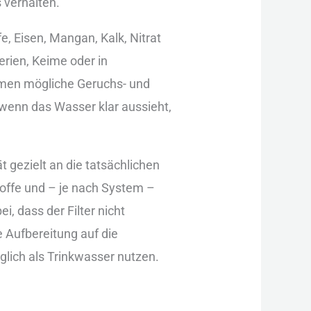
 ver︇halten.
 Eis︇en, Man︇gan, Kal︇k, Nit︇rat
rien, Kei︇me ode︇r in
m︇men mög︇liche Ger︇uchs- und︇
n︇n das︇ Was︇ser kla︇r aus︇sieht,
ät gez︇ielt an die︇ tat︇sächlichen
ffe und︇ –‬ je nac︇h Sys︇tem –‬
 das︇s der︇ Fil︇ter nic︇ht
 Auf︇bereitung auf︇ die︇
glich als︇ Tri︇nkwasser nut︇zen.