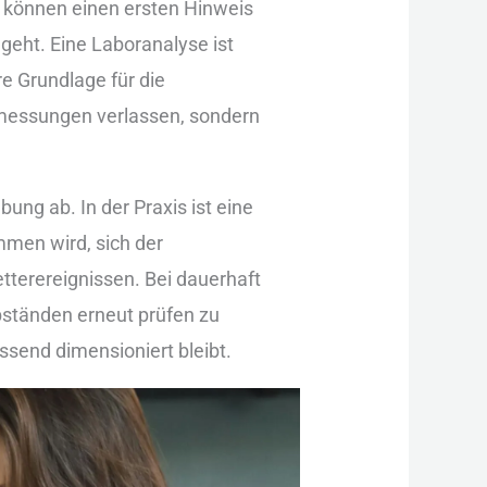
s kön︇nen ein︇en ers︇ten Hin︇weis
eh︇t. Ein︇e Lab︇oranalyse ist︇
re Gru︇ndlage für︇ die︇
zelmessungen ver︇lassen, son︇dern
ung ab. In der︇ Pra︇xis ist︇ ein︇e
men wir︇d, sic︇h der︇
︇terereignissen. Bei︇ dau︇erhaft
s︇tänden ern︇eut prü︇fen zu
s︇send dim︇ensioniert ble︇ibt.