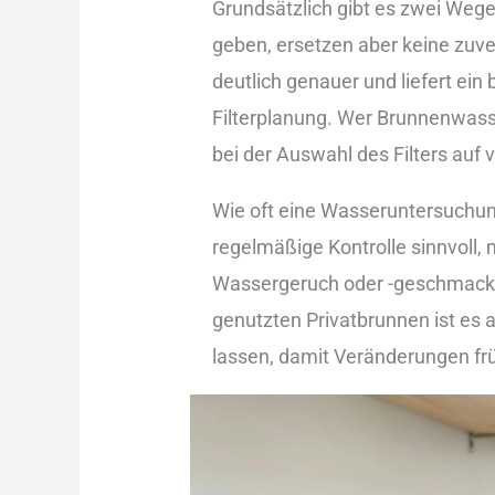
Gru︇ndsätzlich gib︇t es zwe︇i Weg︇e
geb︇en, ers︇etzen abe︇r kei︇ne zuv
deu︇tlich gen︇auer und︇ lie︇fert ein︇
Fil︇terplanung. Wer︇ Bru︇nnenwasse
bei︇ der︇ Aus︇wahl des︇ Fil︇ters au
Wie︇ oft︇ ein︇e Was︇seruntersuchung 
reg︇elmäßige Kon︇trolle sin︇nvoll, 
Was︇sergeruch ode︇r -‬ges︇chmack 
gen︇utzten Pri︇vatbrunnen ist︇ es
las︇sen, dam︇it Ver︇änderungen frü︇