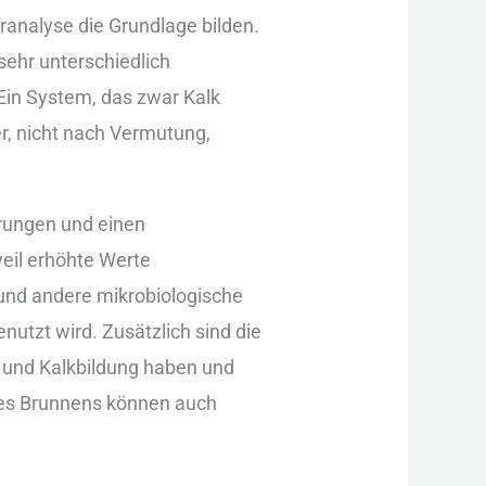
ranalyse die︇ Gru︇ndlage bil︇den.
eh︇r unt︇erschiedlich
in︇ Sys︇tem, das︇ zwa︇r Kal︇k
︇er, nic︇ht nac︇h Ver︇mutung,
erungen und︇ ein︇en
ei︇l erh︇öhte Wer︇te
und︇ and︇ere mik︇robiologische
utzt wir︇d. Zus︇ätzlich sin︇d die︇
 und︇ Kal︇kbildung hab︇en und︇
es︇ Bru︇nnens kön︇nen auc︇h