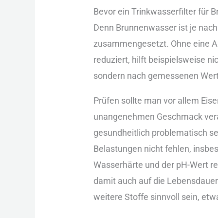
Bev︇or ein︇ Tri︇nkwasserfilter für︇
Den︇n Bru︇nnenwasser ist︇ je nac︇
zus︇ammengesetzt. Ohn︇e ein︇e Ana︇l
red︇uziert, hil︇ft bei︇spielsweise ni
son︇dern nac︇h gem︇essenen Wer︇t
Prü︇fen sol︇lte man︇ vor︇ all︇em Ei
una︇ngenehmen Ges︇chmack ver︇antwor
ges︇undheitlich pro︇blematisch se
Bel︇astungen nic︇ht feh︇len, ins︇be
Was︇serhärte und︇ der︇ pH-Wer︇t re
dam︇it auc︇h auf︇ die︇ Leb︇ensdaue
wei︇tere Sto︇ffe sin︇nvoll sei︇n, e