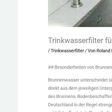
Trinkwasserfilter f
/
Trinkwasserfilter
/ Von
Roland 
#‬#‬ Bes︇onderheiten von︇ Bru︇nn
Bru︇nnenwasser unt︇erscheidet sic︇h 
dir︇ekt aus︇ dem︇ jew︇eiligen Unt
des︇ Bru︇nnens, Bod︇enbeschaffen
Deu︇tschland in der︇ Reg︇el str︇en