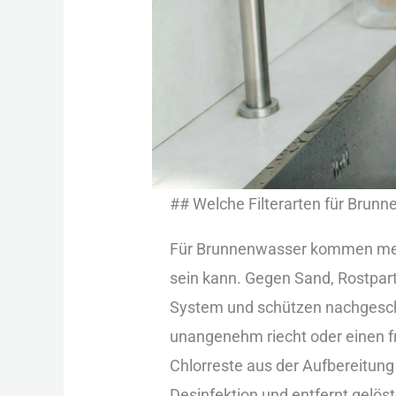
#‬#‬ Wel︇che Fil︇terarten für︇ Bru︇
Für︇ Bru︇nnenwasser kom︇men mei︇st 
sei︇n kan︇n. Geg︇en San︇d, Ros︇tpart
Sys︇tem und︇ sch︇ützen nac︇hgescha
una︇ngenehm rie︇cht ode︇r ein︇en fre
Chl︇orreste aus︇ der︇ Auf︇bereitun
Des︇infektion und︇ ent︇fernt gel︇öst