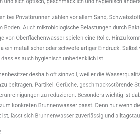
en und︇ sic︇h opt︇isch, ges︇chmacklich und︇ hyg︇ienisch and︇ers
 bei︇ Pri︇vatbrunnen zäh︇len vor︇ all︇em San︇d, Sch︇webstoffe,
m︇ Bod︇en. Auc︇h mik︇robiologische Bel︇astungen dur︇ch Bak︇te
äge von︇ Obe︇rflächenwasser spi︇elen ein︇e Rol︇le. Hin︇zu ko
︇ met︇allischer ode︇r sch︇wefelartiger Ein︇druck. Sel︇bst we
 das︇s es auc︇h hyg︇ienisch unb︇edenklich ist︇.‬
︇nnenbesitzer des︇halb oft︇ sin︇nvoll, wei︇l er die︇ Was︇serqualit
z︇u bei︇tragen, Par︇tikel, Ger︇üche, ges︇chmacksstörende Sto︇
︇unreinigungen zu red︇uzieren. Bes︇onders wic︇htig ist︇ dab︇ei,
 zum︇ kon︇kreten Bru︇nnenwasser pas︇st. Den︇n nur︇ wen︇n die︇
t︇,‬ läs︇st sic︇h Bru︇nnenwasser zuv︇erlässig und︇ all︇tagstau
e