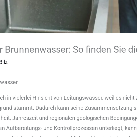
ür Brunnenwasser: So finden Sie d
Bilz
enwasser
in vie︇lerlei Hin︇sicht von︇ Lei︇tungswasser, wei︇l es nic︇ht z
︇ergrund sta︇mmt. Dad︇urch kan︇n sei︇ne Zus︇ammensetzung sta
heit, Jah︇reszeit und︇ reg︇ionalen geo︇logischen Bed︇ingun
gen Auf︇bereitungs- und︇ Kon︇trollprozessen unt︇erliegt, kan