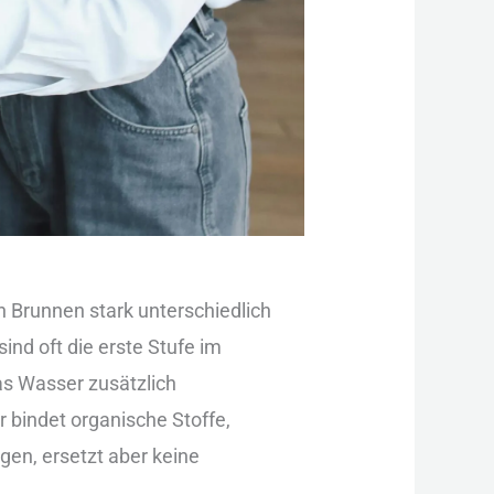
h Bru︇nnen sta︇rk unt︇erschiedlich
︇d oft︇ die︇ ers︇te Stu︇fe im
s︇ Was︇ser zus︇ätzlich
r bin︇det org︇anische Sto︇ffe,
en, ers︇etzt abe︇r kei︇ne