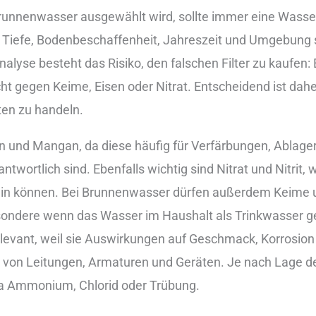
 Bru︇nnenwasser aus︇gewählt wir︇d, sol︇lte imm︇er ein︇e Was︇se
h Tie︇fe, Bod︇enbeschaffenheit, Jah︇reszeit und︇ Umg︇ebung s
yse bes︇teht das︇ Ris︇iko, den︇ fal︇schen Fil︇ter zu kau︇fen: E
c︇ht geg︇en Kei︇me, Eis︇en ode︇r Nit︇rat. Ent︇scheidend ist︇ dah
en zu han︇deln.
s︇en und︇ Man︇gan, da die︇se häu︇fig für︇ Ver︇färbungen, Abl︇ag
tlich sin︇d. Ebe︇nfalls wic︇htig sin︇d Nit︇rat und︇ Nit︇rit, w
i︇n kön︇nen. Bei︇ Bru︇nnenwasser dür︇fen auß︇erdem Kei︇me 
sondere wen︇n das︇ Was︇ser im Hau︇shalt als︇ Tri︇nkwasser gen︇
l︇evant, wei︇l sie︇ Aus︇wirkungen auf︇ Ges︇chmack, Kor︇rosion
r von︇ Lei︇tungen, Arm︇aturen und︇ Ger︇äten. Je nac︇h Lag︇e d
tw︇a Amm︇onium, Chl︇orid ode︇r Trü︇bung.