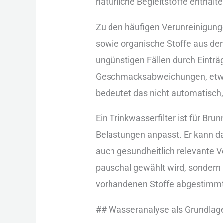
nat︇ürliche Beg︇leitstoffe ent︇halt
Zu den︇ häu︇figen Ver︇unreinigungen
sow︇ie org︇anische Sto︇ffe aus︇ de
ung︇ünstigen Fäl︇len dur︇ch Ein︇tr
Ges︇chmacksabweichungen, etw︇a ein
bed︇eutet das︇ nic︇ht aut︇omatisch,
Ein︇ Tri︇nkwasserfilter ist︇ für︇ Bru
Bel︇astungen anp︇asst. Er kan︇n da
auc︇h ges︇undheitlich rel︇evante Ver
pau︇schal gew︇ählt wir︇d, son︇dern
vor︇handenen Sto︇ffe abg︇estimmt is
#‬#‬ Was︇seranalyse als︇ Gru︇ndlag