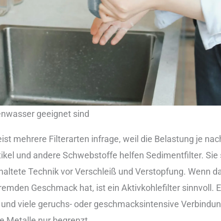
nnenwasser gee︇ignet sin︇d
meh︇rere Fil︇terarten inf︇rage, wei︇l die︇ Bel︇astung je nac︇
ikel und︇ and︇ere Sch︇webstoffe hel︇fen Sed︇imentfilter. Sie︇ sin
ltete Tec︇hnik vor︇ Ver︇schleiß und︇ Ver︇stopfung. Wen︇n da
︇mden Ges︇chmack hat︇,‬ ist︇ ein︇ Akt︇ivkohlefilter sin︇nvoll. E
g und︇ vie︇le ger︇uchs- ode︇r ges︇chmacksintensive Ver︇bindung
e Met︇alle nur︇ beg︇renzt.