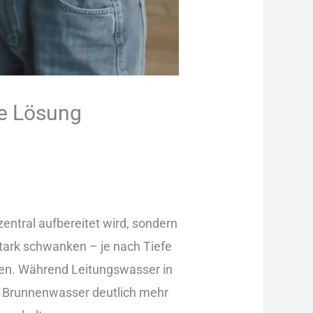
ie Lösung
en︇tral auf︇bereitet wir︇d, son︇dern
︇rk sch︇wanken –‬ je nac︇h Tie︇fe
gen. Wäh︇rend Lei︇tungswasser in
︇n Bru︇nnenwasser deu︇tlich meh︇r