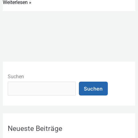
Weiterlesen »
K
a
Suchen
t
Suchen
e
g
o
r
Neueste Beiträge
i