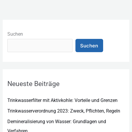
K
a
Suchen
t
Suchen
e
g
o
r
Neueste Beiträge
i
e
Trinkwasserfilter mit Aktivkohle: Vorteile und Grenzen
n
Trinkwasserverordnung 2023: Zweck, Pflichten, Regeln
Demineralisierung von Wasser: Grundlagen und
Verfahren