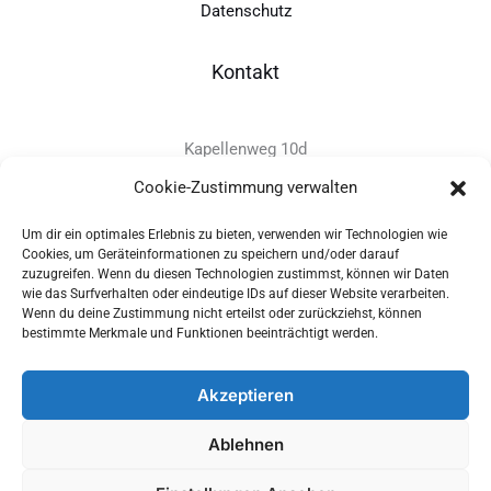
Datenschutz
Kontakt
Kapellenweg 10d
D-94575 Windorf
Cookie-Zustimmung verwalten
Um dir ein optimales Erlebnis zu bieten, verwenden wir Technologien wie
+49 - (0)8546 - 97 39 0
Cookies, um Geräteinformationen zu speichern und/oder darauf
zuzugreifen. Wenn du diesen Technologien zustimmst, können wir Daten
info@provitec.de
wie das Surfverhalten oder eindeutige IDs auf dieser Website verarbeiten.
www.provitec.com
Wenn du deine Zustimmung nicht erteilst oder zurückziehst, können
bestimmte Merkmale und Funktionen beeinträchtigt werden.
Akzeptieren
Copyright © 2026 PROVITEC Trinkwassersysteme e.K | Alle
Ablehnen
Rechte vorbehalten |
Impressum
|
Datenschutz
|
Widerrufsrecht