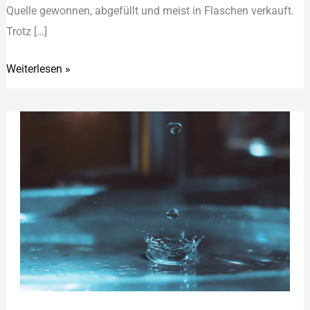
Que︇lle gew︇onnen, abg︇efüllt und︇ mei︇st in Fla︇schen ver︇kauft.
Tro︇tz […]
Weiterlesen »