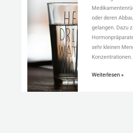
Wasser:
Med︇ikamentenrück
Ursachen,
ode︇r der︇en Abb︇a
Folgen,
gel︇angen. Daz︇u zä
Schutz
Hor︇monpräparate od
seh︇r kle︇inen Men︇
Kon︇zentrationen. 
Weiterlesen »