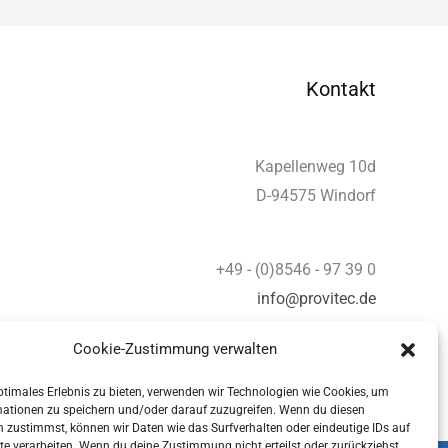
Kontakt
Kapellenweg 10d
D-94575 Windorf
+49 - (0)8546 - 97 39 0
info@provitec.de
www.provitec.com
Cookie-Zustimmung verwalten
ptimales Erlebnis zu bieten, verwenden wir Technologien wie Cookies, um
mationen zu speichern und/oder darauf zuzugreifen. Wenn du diesen
 zustimmst, können wir Daten wie das Surfverhalten oder eindeutige IDs auf
te verarbeiten. Wenn du deine Zustimmung nicht erteilst oder zurückziehst,