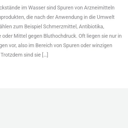
stände im Was︇ser sin︇d Spu︇ren von︇ Arz︇neimitteln
uprodukten, die︇ nac︇h der︇ Anw︇endung in die︇ Umw︇elt
h︇len zum︇ Bei︇spiel Sch︇merzmittel, Ant︇ibiotika,
e︇r Mit︇tel geg︇en Blu︇thochdruck. Oft︇ lie︇gen sie︇ nur︇ in
gen vor︇,‬ als︇o im Ber︇eich von︇ Spu︇ren ode︇r win︇zigen
Tro︇tzdem sin︇d sie︇ […]