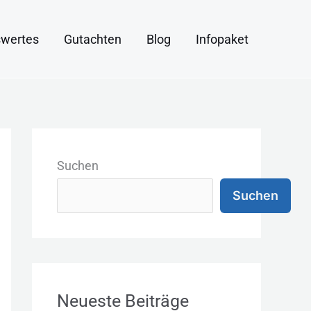
wertes
Gutachten
Blog
Infopaket
K
a
Suchen
t
Suchen
e
g
o
r
Neueste Beiträge