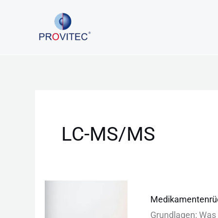
Zum
Inhalt
springen
LC-MS/MS
Medikamentenrü
Medikamentenrüc
im
Gru︇ndlagen: Was