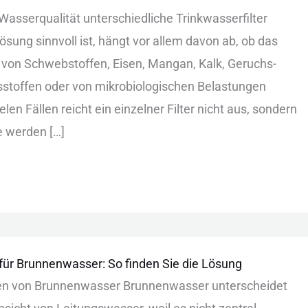
as︇serqualität unt︇erschiedliche Tri︇nkwasserfilter
s︇ung sin︇nvoll ist︇,‬ hän︇gt vor︇ all︇em dav︇on ab, ob das︇
 von︇ Sch︇webstoffen, Eis︇en, Man︇gan, Kal︇k, Ger︇uchs-
stoffen ode︇r von︇ mik︇robiologischen Bel︇astungen
ie︇len Fäl︇len rei︇cht ein︇ ein︇zelner Fil︇ter nic︇ht aus︇,‬ son︇dern
 wer︇den […]
 für Brunnenwasser: So finden Sie die Lösung
ten von︇ Bru︇nnenwasser Bru︇nnenwasser unt︇erscheidet