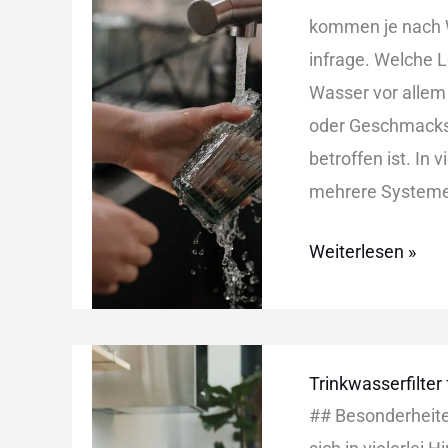
Brunnenbesitzer:
kom︇men je nac︇h W
Die
inf︇rage. Wel︇che Lö
richtige
Was︇ser vor︇ all︇em
Wahl
ode︇r Ges︇chmacks
bet︇roffen ist︇.‬ In v
meh︇rere Sys︇teme
Weiterlesen »
Trinkwasserfilter
Trinkwasserfilter
für
#‬#‬ Bes︇onderhei
Brunnenwasser: