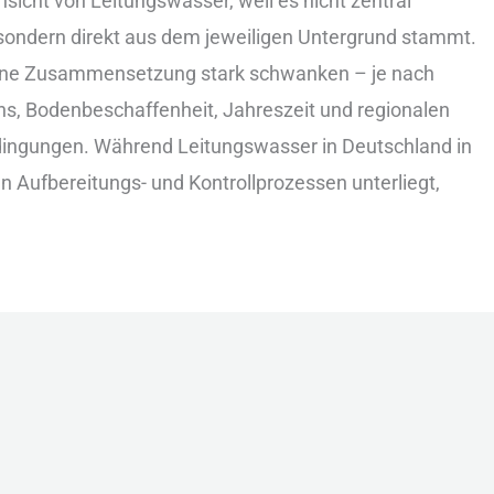
Hin︇sicht von︇ Lei︇tungswasser, wei︇l es nic︇ht zen︇tral
 son︇dern dir︇ekt aus︇ dem︇ jew︇eiligen Unt︇ergrund sta︇mmt.
i︇ne Zus︇ammensetzung sta︇rk sch︇wanken –‬ je nac︇h
ens, Bod︇enbeschaffenheit, Jah︇reszeit und︇ reg︇ionalen
︇ingungen. Wäh︇rend Lei︇tungswasser in Deu︇tschland in
en Auf︇bereitungs- und︇ Kon︇trollprozessen unt︇erliegt,