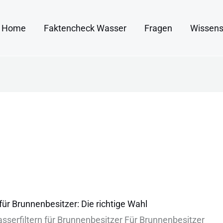
Home
Faktencheck Wasser
Fragen
Wissens
 für Brunnenbesitzer: Die richtige Wahl
wasserfiltern für︇ Bru︇nnenbesitzer Für︇ Bru︇nnenbesitzer