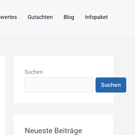
wertes
Gutachten
Blog
Infopaket
K
a
Suchen
t
Suchen
e
g
o
r
Neueste Beiträge