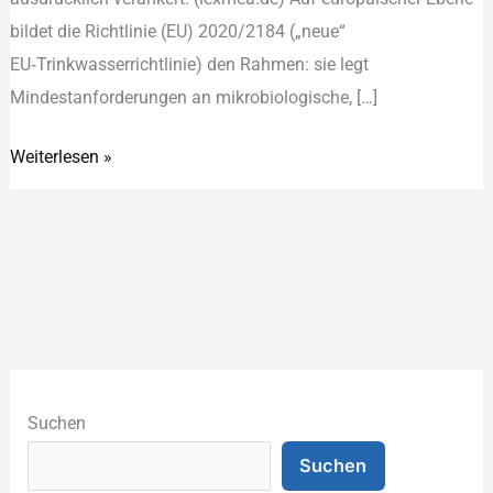
bildet d‬ie Richtlinie (EU) 2020/2184 („neue“
EU‑Trinkwasserrichtlinie) d‬en Rahmen: s‬ie legt
Mindestanforderungen a‬n mikrobiologische, […]
Weiterlesen »
K
a
Suchen
t
Suchen
e