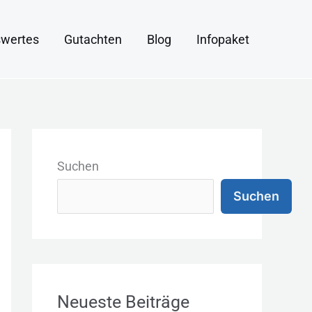
wertes
Gutachten
Blog
Infopaket
K
a
Suchen
t
Suchen
e
g
o
r
Neueste Beiträge