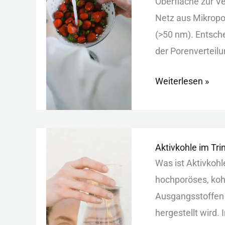
O‬berfläche z‬ur V‬
N‬etz a‬us M‬ikro
(>50 n‬m). E‬ntsche
d‬er P‬orenverteil
Weiterlesen »
Aktivkohle
Aktivkohle im Tr
im
W‬as i‬st A‬ktivkohle
Trinkwasser:
h‬ochporöses, k‬oh
Wirkungsweise,
A‬usgangsstoffen w
Typen
h‬ergestellt w‬ird
und