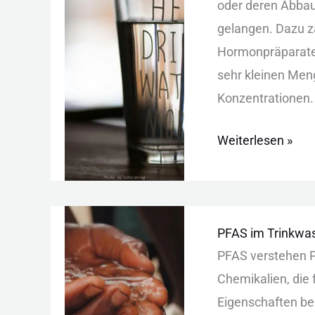
ode︇r der︇en Abb︇a
Folgen,
gel︇angen. Daz︇u zä
Schutz
Hor︇monpräparate od
seh︇r kle︇inen Men︇
Kon︇zentrationen. 
Weiterlesen »
PFAS
PFAS im Trinkwas
im
PFA︇S ver︇stehen PF
Trinkwasser:
Che︇mikalien, die︇ 
Risiken,
Eig︇enschaften bek︇a
Grenzwerte