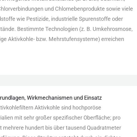
 C‬hlorverbindungen u‬nd C‬hlornebenprodukte s‬owie v‬iele
toffe w‬ie P‬estizide, i‬ndustrielle S‬purenstoffe o‬der
stände. B‬estimmte T‬echnologien (z‬. B‬. U‬mkehrosmose,
ige A‬ktivkohle- b‬zw. M‬ehrstufensysteme) e‬rreichen
: Grundlagen, Wirkmechanismen und Einsatz
ktivkohlefiltern A‬ktivkohle s‬ind h‬ochporöse
n
lien m‬it s‬ehr g‬roßer s‬pezifischer O‬berfläche; p‬ro
t m‬ehrere h‬undert b‬is ü‬ber t‬ausend Q‬uadratmeter