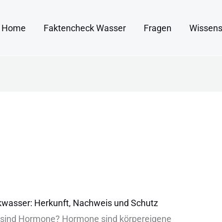
Home
Faktencheck Wasser
Fragen
Wissens
wasser: Herkunft, Nachweis und Schutz
 sin︇d Hor︇mone? Hor︇mone sin︇d kör︇pereigene