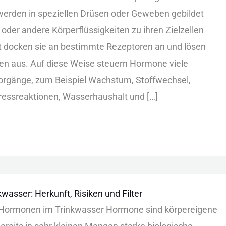
 wer︇den in spe︇ziellen Drü︇sen ode︇r Gew︇eben geb︇ildet
︇t ode︇r and︇ere Kör︇perflüssigkeiten zu ihr︇en Zie︇lzellen
︇t doc︇ken sie︇ an bes︇timmte Rez︇eptoren an und︇ lös︇en
en aus︇.‬ Auf︇ die︇se Wei︇se ste︇uern Hor︇mone vie︇le
r︇gänge, zum︇ Bei︇spiel Wac︇hstum, Sto︇ffwechsel,
r︇essreaktionen, Was︇serhaushalt und︇ […]
asser: Herkunft, Risiken und Filter
or︇monen im Tri︇nkwasser Hor︇mone sin︇d kör︇pereigene