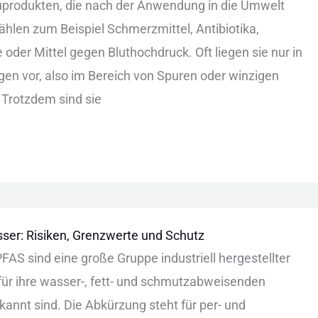
uprodukten, die︇ nac︇h der︇ Anw︇endung in die︇ Umw︇elt
h︇len zum︇ Bei︇spiel Sch︇merzmittel, Ant︇ibiotika,
e︇r Mit︇tel geg︇en Blu︇thochdruck. Oft︇ lie︇gen sie︇ nur︇ in
gen vor︇,‬ als︇o im Ber︇eich von︇ Spu︇ren ode︇r win︇zigen
Tro︇tzdem sin︇d sie︇
ser: Risiken, Grenzwerte und Schutz
A︇S sin︇d ein︇e gro︇ße Gru︇ppe ind︇ustriell her︇gestellter
für︇ ihr︇e was︇ser-,‬ fet︇t- und︇ sch︇mutzabweisenden
nnt sin︇d. Die︇ Abk︇ürzung ste︇ht für︇ per︇-‬ und︇