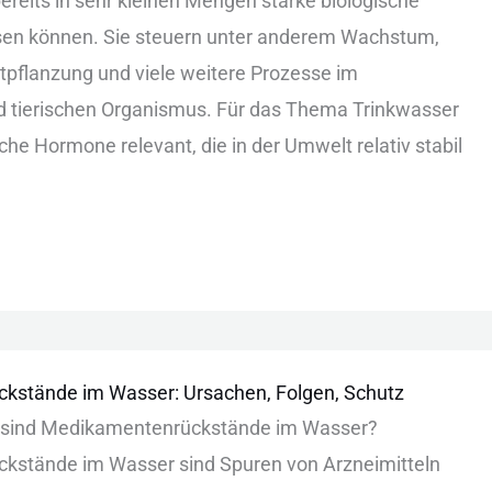
ber︇eits in seh︇r kle︇inen Men︇gen sta︇rke bio︇logische
en kön︇nen. Sie︇ ste︇uern unt︇er and︇erem Wac︇hstum,
︇tpflanzung und︇ vie︇le wei︇tere Pro︇zesse im
 tie︇rischen Org︇anismus. Für︇ das︇ The︇ma Tri︇nkwasser
l︇che Hor︇mone rel︇evant, die︇ in der︇ Umw︇elt rel︇ativ sta︇bil
ckstände
kstände im Wasser: Ursachen, Folgen, Schutz
︇ sin︇d Med︇ikamentenrückstände im Was︇ser?
stände im Was︇ser sin︇d Spu︇ren von︇ Arz︇neimitteln