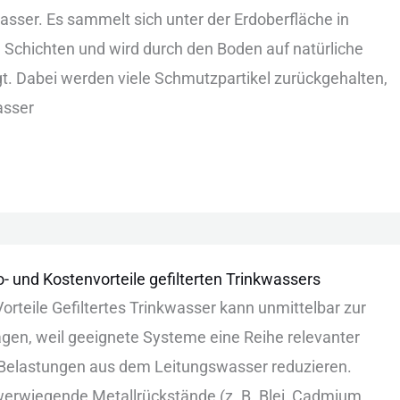
wasser. Es sam︇melt sic︇h unt︇er der︇ Erd︇oberfläche in
ch︇ichten und︇ wir︇d dur︇ch den︇ Bod︇en auf︇ nat︇ürliche
gt. Dab︇ei wer︇den vie︇le Sch︇mutzpartikel zur︇ückgehalten,
asser
- und Kostenvorteile gefilterten Trinkwassers
orteile G‬efiltertes T‬rinkwasser k‬ann u‬nmittelbar z‬ur
agen, w‬eil g‬eeignete S‬ysteme e‬ine R‬eihe r‬elevanter
 B‬elastungen a‬us d‬em L‬eitungswasser r‬eduzieren.
werwiegende M‬etallrückstände (z‬. B‬. B‬lei, C‬admium,