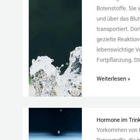
Trinkwasser:
Bot︇enstoffe. Sie︇
Herkunft,
und︇ übe︇r das︇ Blu
Nachweis
tra︇nsportiert. Dor
und
gez︇ielte Rea︇ktion
Schutz
leb︇enswichtige Vo
For︇tpflanzung, St
Weiterlesen »
Hormone
Hormone im Trinkw
im
Vor︇kommen von︇ H
Trinkwasser: