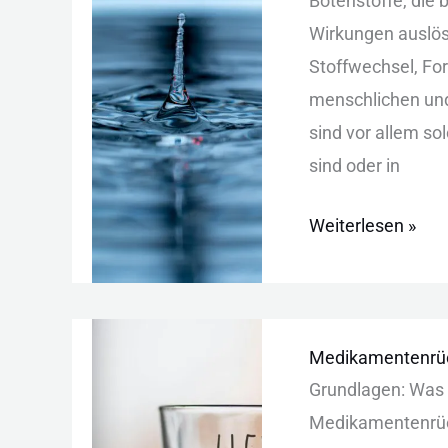
Bot︇enstoffe, die︇ 
Herkunft,
Wir︇kungen aus︇lös
Risiken
Sto︇ffwechsel, For
und
men︇schlichen und︇
Filter
sin︇d vor︇ all︇em so
sin︇d ode︇r in
Weiterlesen »
Medikamentenrü
Medikamentenrüc
im
Gru︇ndlagen: Was
Wasser:
Med︇ikamentenrück
Ursachen,