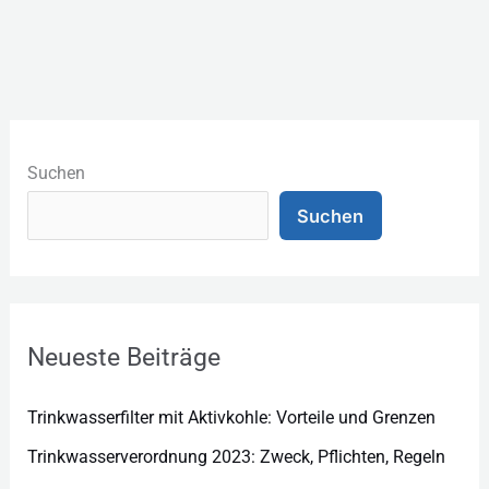
K
a
Suchen
t
Suchen
e
g
o
r
Neueste Beiträge
i
e
Trinkwasserfilter mit Aktivkohle: Vorteile und Grenzen
n
Trinkwasserverordnung 2023: Zweck, Pflichten, Regeln