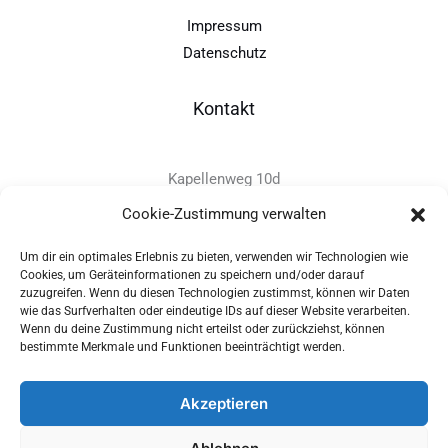
Impressum
Datenschutz
Kontakt
Kapellenweg 10d
D-94575 Windorf
Cookie-Zustimmung verwalten
Um dir ein optimales Erlebnis zu bieten, verwenden wir Technologien wie
+49 - (0)8546 - 97 39 0
Cookies, um Geräteinformationen zu speichern und/oder darauf
zuzugreifen. Wenn du diesen Technologien zustimmst, können wir Daten
info@provitec.de
wie das Surfverhalten oder eindeutige IDs auf dieser Website verarbeiten.
www.provitec.com
Wenn du deine Zustimmung nicht erteilst oder zurückziehst, können
bestimmte Merkmale und Funktionen beeinträchtigt werden.
Akzeptieren
Copyright © 2026 PROVITEC Trinkwassersysteme e.K | Alle