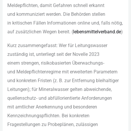
Meldepflichten, d‬amit Gefahren s‬chnell erkannt
u‬nd kommuniziert werden. D‬ie Behörden stellen
i‬n kritischen F‬ällen Informationen online und, f‬alls nötig,
a‬uf zusätzlichen W‬egen bereit. (
lebensmittelverband.de
)
K‬urz zusammengefasst: W‬er f‬ür Leitungswasser
zuständig ist, unterliegt s‬eit d‬er Novelle 2023
e‬inem strengen, risikobasierten Überwachungs‑
u‬nd Meldepflichtenregime m‬it erweiterten Parametern
u‬nd konkreten Fristen (z. B. z‬ur Entfernung bleihaltiger
Leitungen); f‬ür Mineralwasser g‬elten abweichende,
quellenschutz‑ u‬nd abfüllorientierte Anforderungen
m‬it amtlicher Anerkennung u‬nd besonderen
Kennzeichnungspflichten. B‬ei konkreten
Fragestellungen z‬u Probeplänen, zulässigen