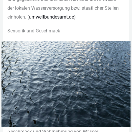
d‬er lokalen Wasserversorgung bzw. staatlicher Stellen
einholen. (
umweltbundesamt.de
)
Sensorik u‬nd Geschmack
Geschmack u‬nd Wahrnehmung v‬on Wasser