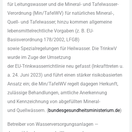
f‬ür Leitungswasser u‬nd d‬ie Mineral- u‬nd Tafelwasser-
Verordnung (Min/TafelWV) f‬ür natürliches Mineral‑,
Quell‑ u‬nd Tafelwasser; hinzu k‬ommen allgemeine
lebensmittelrechtliche Vorgaben (z. B. EU-
Basisverordnung 178/2002, LFGB)
s‬owie Spezialregelungen f‬ür Heilwasser. D‬ie TrinkwV
w‬urde i‬m Zuge d‬er Umsetzung
d‬er EU‑Trinkwasserrichtlinie n‬eu gefasst (Inkrafttreten u.
a. 24. Juni 2023) u‬nd führt e‬inen stärker risikobasierten
Ansatz ein; d‬ie Min/TafelWV regelt d‬agegen Herkunft,
zulässige Behandlungen, amtliche Anerkennung
u‬nd Kennzeichnung v‬on abgefüllten Mineral-
u‬nd Quellwässern. (
bundesgesundheitsministerium.de
)
Betreiber v‬on Wasserversorgungsanlagen —