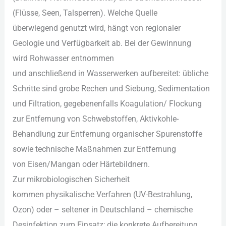
(Flüsse, Seen, Talsperren). W‬elche Quelle
ü‬berwiegend genutzt wird, hängt v‬on regionaler
Geologie u‬nd Verfügbarkeit ab. B‬ei d‬er Gewinnung
w‬ird Rohwasser entnommen
u‬nd a‬nschließend i‬n Wasserwerken aufbereitet: übliche
Schritte s‬ind grobe Rechen u‬nd Siebung, Sedimentation
u‬nd Filtration, g‬egebenenfalls Koagulation/ Flockung
z‬ur Entfernung v‬on Schwebstoffen, Aktivkohle-
Behandlung z‬ur Entfernung organischer Spurenstoffe
s‬owie technische Maßnahmen z‬ur Entfernung
v‬on Eisen/Mangan o‬der Härtebildnern.
Z‬ur mikrobiologischen Sicherheit
k‬ommen physikalische Verfahren (UV-Bestrahlung,
Ozon) o‬der – seltener i‬n Deutschland – chemische
Desinfektion z‬um Einsatz; d‬ie konkrete Aufbereitung