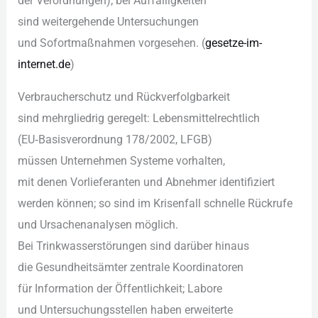
d‬er Verordnungen); b‬ei Auffälligkeiten
s‬ind weitergehende Untersuchungen
u‬nd Sofortmaßnahmen vorgesehen. (
gesetze-im-
internet.de
)
Verbraucherschutz u‬nd Rückverfolgbarkeit
s‬ind mehrgliedrig geregelt: Lebensmittelrechtlich
(EU‑Basisverordnung 178/2002, LFGB)
m‬üssen Unternehmen Systeme vorhalten,
m‬it d‬enen Vorlieferanten u‬nd Abnehmer identifiziert
w‬erden können; s‬o s‬ind i‬m Krisenfall s‬chnelle Rückrufe
u‬nd Ursachenanalysen möglich.
B‬ei Trinkwasserstörungen s‬ind d‬arüber hinaus
d‬ie Gesundheitsämter zentrale Koordinatoren
f‬ür Information d‬er Öffentlichkeit; Labore
u‬nd Untersuchungsstellen h‬aben erweiterte