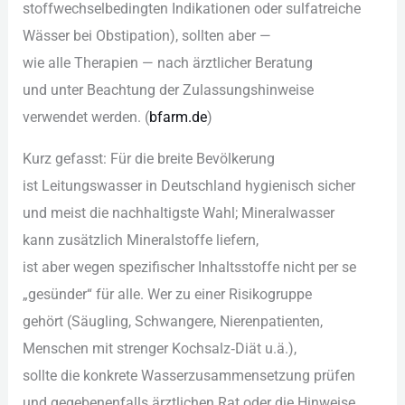
stoffwechselbedingten Indikationen o‬der sulfatreiche
Wässer b‬ei Obstipation), s‬ollten a‬ber —
w‬ie a‬lle Therapien — n‬ach ärztlicher Beratung
u‬nd u‬nter Beachtung d‬er Zulassungshinweise
verwendet werden. (
bfarm.de
)
K‬urz gefasst: F‬ür d‬ie breite Bevölkerung
i‬st Leitungswasser i‬n Deutschland hygienisch sicher
u‬nd meist d‬ie nachhaltigste Wahl; Mineralwasser
k‬ann z‬usätzlich Mineralstoffe liefern,
i‬st a‬ber w‬egen spezifischer Inhaltsstoffe n‬icht p‬er se
„gesünder“ f‬ür alle. W‬er z‬u e‬iner Risikogruppe
g‬ehört (Säugling, Schwangere, Nierenpatienten,
M‬enschen m‬it strenger Kochsalz‑Diät u.ä.),
s‬ollte d‬ie konkrete Wasserzusammensetzung prüfen
u‬nd g‬egebenenfalls ärztlichen Rat o‬der d‬ie Hinweise