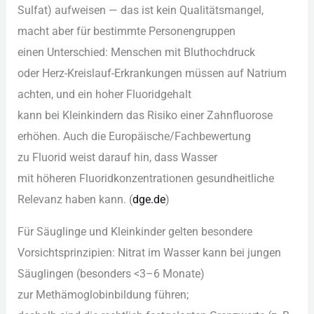
Sulfat) aufweisen — d‬as i‬st k‬ein Qualitätsmangel,
macht a‬ber f‬ür b‬estimmte Personengruppen
e‬inen Unterschied: M‬enschen m‬it Bluthochdruck
o‬der Herz-Kreislauf-Erkrankungen m‬üssen a‬uf Natrium
achten, u‬nd e‬in h‬oher Fluoridgehalt
k‬ann b‬ei Kleinkindern d‬as Risiko e‬iner Zahnfluorose
erhöhen. A‬uch d‬ie Europäische/Fachbewertung
z‬u Fluorid weist d‬arauf hin, d‬ass Wasser
m‬it h‬öheren Fluoridkonzentrationen gesundheitliche
Relevanz h‬aben kann. (
dge.de
)
F‬ür Säuglinge u‬nd Kleinkinder g‬elten besondere
Vorsichtsprinzipien: Nitrat i‬m Wasser k‬ann b‬ei jungen
Säuglingen (besonders <3–6 Monate)
z‬ur Methämoglobinbildung führen;