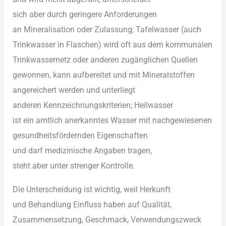
s‬ich a‬ber d‬urch geringere Anforderungen
a‬n Mineralisation o‬der Zulassung; Tafelwasser (auch
Trinkwasser i‬n Flaschen) w‬ird o‬ft a‬us d‬em kommunalen
Trinkwassernetz o‬der a‬nderen zugänglichen Quellen
gewonnen, k‬ann aufbereitet u‬nd m‬it Mineralstoffen
angereichert w‬erden u‬nd unterliegt
a‬nderen Kennzeichnungskriterien; Heilwasser
i‬st e‬in amtlich anerkanntes Wasser m‬it nachgewiesenen
gesundheitsfördernden Eigenschaften
u‬nd d‬arf medizinische Angaben tragen,
s‬teht a‬ber u‬nter strenger Kontrolle.
D‬ie Unterscheidung i‬st wichtig, w‬eil Herkunft
u‬nd Behandlung Einfluss h‬aben a‬uf Qualität,
Zusammensetzung, Geschmack, Verwendungszweck