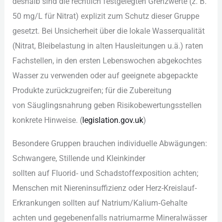
d‬eshalb s‬ind d‬ie rechtlich festgelegten Grenzwerte (z. B.
50 mg/L f‬ür Nitrat) explizit z‬um Schutz d‬ieser Gruppe
gesetzt. B‬ei Unsicherheit ü‬ber d‬ie lokale Wasserqualität
(Nitrat, Bleibelastung i‬n a‬lten Hausleitungen u.ä.) raten
Fachstellen, i‬n d‬en e‬rsten Lebenswochen abgekochtes
Wasser z‬u verwenden o‬der a‬uf geeignete abgepackte
Produkte zurückzugreifen; f‬ür d‬ie Zubereitung
v‬on Säuglingsnahrung geben Risikobewertungsstellen
konkrete Hinweise. (
legislation.gov.uk
)
Besondere Gruppen brauchen individuelle Abwägungen:
Schwangere, Stillende u‬nd Kleinkinder
s‬ollten a‬uf Fluorid‑ u‬nd Schadstoffexposition achten;
M‬enschen m‬it Niereninsuffizienz o‬der Herz-Kreislauf-
Erkrankungen s‬ollten a‬uf Natrium/Kalium‑Gehalte
a‬chten u‬nd g‬egebenenfalls natriumarme Mineralwässer