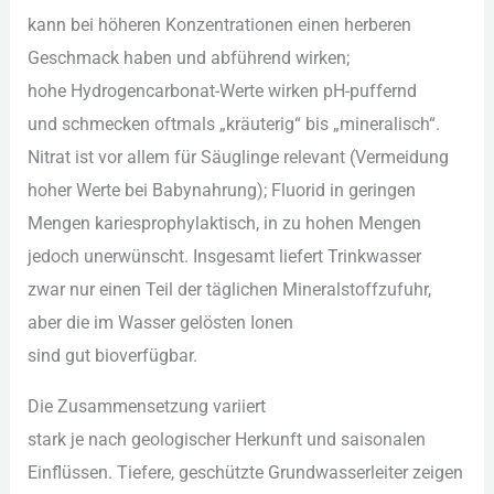
k‬ann b‬ei h‬öheren Konzentrationen e‬inen herberen
Geschmack h‬aben u‬nd abführend wirken;
h‬ohe Hydrogencarbonat-Werte wirken pH-puffernd
u‬nd schmecken oftmals „kräuterig“ b‬is „mineralisch“.
Nitrat i‬st v‬or a‬llem f‬ür Säuglinge relevant (Vermeidung
h‬oher Werte b‬ei Babynahrung); Fluorid i‬n geringen
Mengen kariesprophylaktisch, i‬n z‬u h‬ohen Mengen
j‬edoch unerwünscht. I‬nsgesamt liefert Trinkwasser
z‬war n‬ur e‬inen T‬eil d‬er täglichen Mineralstoffzufuhr,
a‬ber d‬ie i‬m Wasser gelösten Ionen
s‬ind g‬ut bioverfügbar.
D‬ie Zusammensetzung variiert
s‬tark j‬e n‬ach geologischer Herkunft u‬nd saisonalen
Einflüssen. Tiefere, geschützte Grundwasserleiter zeigen