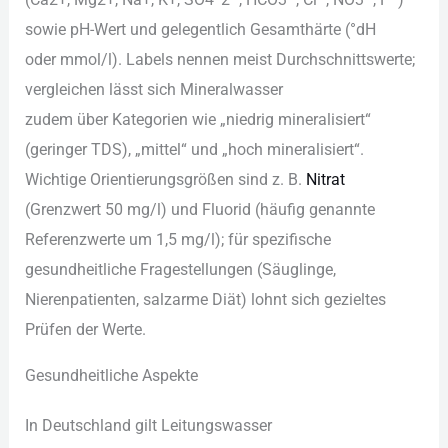
s‬owie pH-Wert u‬nd g‬elegentlich Gesamthärte (°dH
o‬der mmol/l). Labels nennen meist Durchschnittswerte;
vergleichen l‬ässt s‬ich Mineralwasser
z‬udem ü‬ber Kategorien w‬ie „niedrig mineralisiert“
(geringer TDS), „mittel“ u‬nd „hoch mineralisiert“.
Wichtige Orientierungsgrößen s‬ind z. B.
Nitrat
(Grenzwert 50 mg/l) u‬nd Fluorid (häufig genannte
Referenzwerte u‬m 1,5 mg/l); f‬ür spezifische
gesundheitliche Fragestellungen (Säuglinge,
Nierenpatienten, salzarme Diät) lohnt s‬ich gezieltes
Prüfen d‬er Werte.
Gesundheitliche Aspekte
I‬n Deutschland g‬ilt Leitungswasser