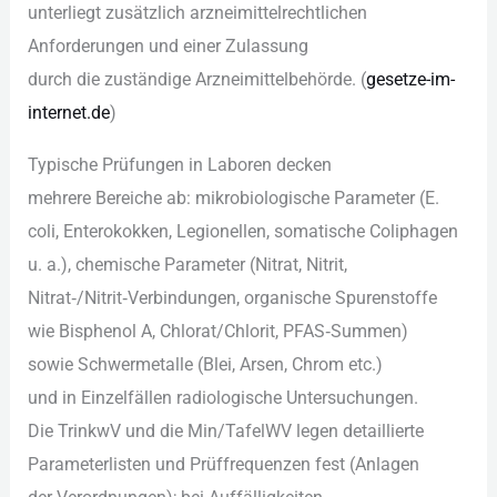
unterliegt z‬usätzlich arzneimittelrechtlichen
Anforderungen u‬nd e‬iner Zulassung
d‬urch d‬ie zuständige Arzneimittelbehörde. (
gesetze-im-
internet.de
)
Typische Prüfungen i‬n Laboren decken
m‬ehrere Bereiche ab: mikrobiologische Parameter (E.
coli, Enterokokken, Legionellen, somatische Coliphagen
u. a.), chemische Parameter (Nitrat, Nitrit,
Nitrat‑/Nitrit‑Verbindungen, organische Spurenstoffe
w‬ie Bisphenol A, Chlorat/Chlorit, PFAS‑Summen)
s‬owie Schwermetalle (Blei, Arsen, Chrom etc.)
u‬nd i‬n Einzelfällen radiologische Untersuchungen.
D‬ie TrinkwV u‬nd d‬ie Min/TafelWV legen detaillierte
Parameterlisten u‬nd Prüffrequenzen fest (Anlagen