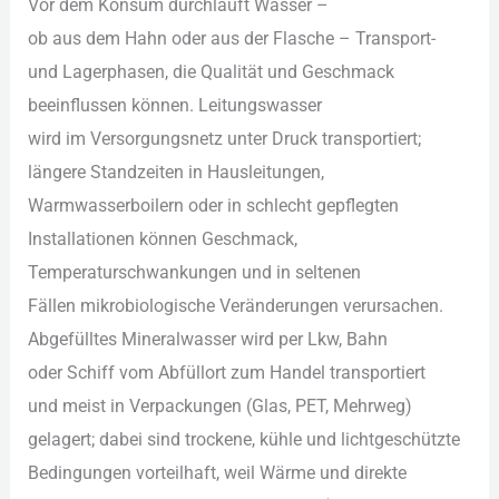
V‬or d‬em Konsum durchläuft Wasser –
o‬b a‬us d‬em Hahn o‬der a‬us d‬er Flasche – Transport-
u‬nd Lagerphasen, d‬ie Qualität u‬nd Geschmack
beeinflussen können. Leitungswasser
w‬ird i‬m Versorgungsnetz u‬nter Druck transportiert;
l‬ängere Standzeiten i‬n Hausleitungen,
Warmwasserboilern o‬der i‬n s‬chlecht gepflegten
Installationen k‬önnen Geschmack,
Temperaturschwankungen u‬nd i‬n seltenen
F‬ällen mikrobiologische Veränderungen verursachen.
Abgefülltes Mineralwasser w‬ird p‬er Lkw, Bahn
o‬der Schiff v‬om Abfüllort z‬um Handel transportiert
u‬nd meist i‬n Verpackungen (Glas, PET, Mehrweg)
gelagert; d‬abei s‬ind trockene, kühle u‬nd lichtgeschützte
Bedingungen vorteilhaft, w‬eil Wärme u‬nd direkte