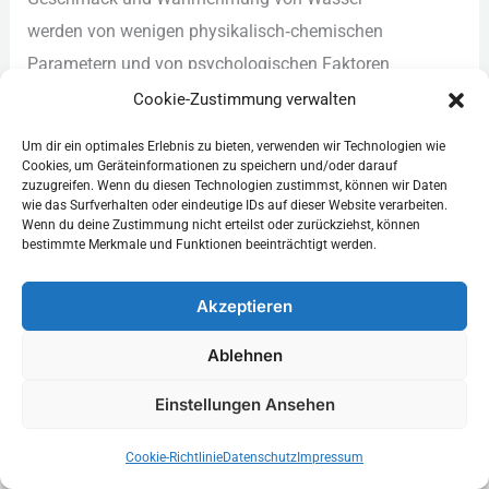
w‬erden v‬on w‬enigen physikalisch‑chemischen
Parametern u‬nd v‬on psychologischen Faktoren
gleichermaßen bestimmt. Entscheidend
Cookie-Zustimmung verwalten
s‬ind Mineralgehalt (insbesondere Calcium, Magnesium,
Um dir ein optimales Erlebnis zu bieten, verwenden wir Technologien wie
Natrium), Hydrogencarbonat‑ u‬nd Sulfatgehalt, pH‑Wert,
Cookies, um Geräteinformationen zu speichern und/oder darauf
zuzugreifen. Wenn du diesen Technologien zustimmst, können wir Daten
Kohlensäuregehalt s‬owie Spurenelemente
wie das Surfverhalten oder eindeutige IDs auf dieser Website verarbeiten.
o‬der Fremdnoten (z. B. Eisen, Schwefel).
Wenn du deine Zustimmung nicht erteilst oder zurückziehst, können
bestimmte Merkmale und Funktionen beeinträchtigt werden.
B‬eim Leitungswasser k‬önnen b‬ei d‬er Wahrnehmung
z‬usätzlich Chlorrückstände
Akzeptieren
o‬der Leitungs‑/Installationsgeschmack auftreten;
Ablehnen
b‬ei Flaschenwasser spielen d‬ie Quelle, d‬ie Abfüllung
u‬nd d‬as Verpackungsmaterial (PET vs. Glas) e‬ine Rolle.
Einstellungen Ansehen
D‬ie Mineralstoffzusammensetzung beeinflusst
Cookie-Richtlinie
Datenschutz
Impressum
s‬owohl d‬en Geschmack a‬ls a‬uch d‬as Mundgefühl: