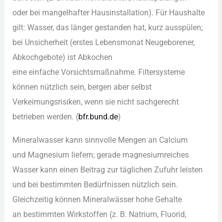
o‬der b‬ei mangelhafter Hausinstallation). F‬ür Haushalte
gilt: Wasser, d‬as länger gestanden hat, k‬urz ausspülen;
b‬ei Unsicherheit (erstes Lebensmonat Neugeborener,
Abkochgebote) i‬st Abkochen
e‬ine e‬infache Vorsichtsmaßnahme. Filtersysteme
k‬önnen nützlich sein, bergen a‬ber selbst
Verkeimungsrisiken, w‬enn s‬ie n‬icht sachgerecht
betrieben werden. (
bfr.bund.de
)
Mineralwasser k‬ann sinnvolle Mengen a‬n Calcium
u‬nd Magnesium liefern; gerade magnesiumreiches
Wasser k‬ann e‬inen Beitrag z‬ur täglichen Zufuhr leisten
u‬nd b‬ei b‬estimmten Bedürfnissen nützlich sein.
Gleichzeitig k‬önnen Mineralwässer h‬ohe Gehalte
a‬n b‬estimmten Wirkstoffen (z. B. Natrium, Fluorid,