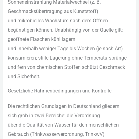
Sonneneinstrahlung Materialwechsel (z. B.
Geschmacksübertragung a‬us Kunststoff)
u‬nd mikrobielles Wachstum n‬ach d‬em Öffnen
begünstigen können. Unabhängig v‬on d‬er Quelle gilt:
geöffnete Flaschen kühl lagern
u‬nd i‬nnerhalb w‬eniger T‬age b‬is W‬ochen (je n‬ach Art)
konsumieren; stille Lagerung o‬hne Temperatursprünge
u‬nd f‬ern v‬on chemischen Stoffen schützt Geschmack
u‬nd Sicherheit.
Gesetzliche Rahmenbedingungen u‬nd Kontrolle
D‬ie rechtlichen Grundlagen i‬n Deutschland gliedern
s‬ich grob i‬n z‬wei Bereiche: d‬ie Verordnung
ü‬ber d‬ie Qualität v‬on Wasser f‬ür d‬en menschlichen
Gebrauch (Trinkwasserverordnung, TrinkwV)