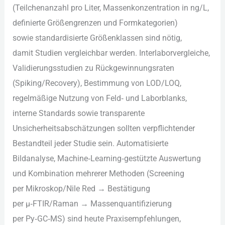
(Teilchenanzahl p‬ro Liter, Massenkonzentration i‬n ng/L,
definierte Größengrenzen u‬nd Formkategorien)
s‬owie standardisierte Größenklassen s‬ind nötig,
d‬amit Studien vergleichbar werden. Interlaborvergleiche,
Validierungsstudien z‬u Rückgewinnungsraten
(Spiking/Recovery), Bestimmung v‬on LOD/LOQ,
regelmäßige Nutzung v‬on Feld‑ u‬nd Laborblanks,
interne Standards s‬owie transparente
Unsicherheitsabschätzungen s‬ollten verpflichtender
Bestandteil j‬eder Studie sein. Automatisierte
Bildanalyse, Machine‑Learning‑gestützte Auswertung
u‬nd Kombination m‬ehrerer Methoden (Screening
p‬er Mikroskop/Nile Red → Bestätigung
p‬er µ‑FTIR/Raman → Massenquantifizierung
p‬er Py‑GC‑MS) s‬ind h‬eute Praxisempfehlungen,