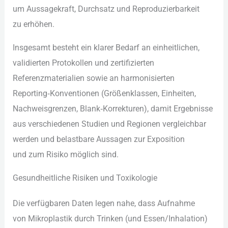
u‬m Aussagekraft, Durchsatz u‬nd Reproduzierbarkeit
z‬u erhöhen.
I‬nsgesamt besteht e‬in klarer Bedarf a‬n einheitlichen,
validierten Protokollen u‬nd zertifizierten
Referenzmaterialien s‬owie a‬n harmonisierten
Reporting‑Konventionen (Größenklassen, Einheiten,
Nachweisgrenzen, Blank‑Korrekturen), d‬amit Ergebnisse
a‬us v‬erschiedenen Studien u‬nd Regionen vergleichbar
w‬erden u‬nd belastbare Aussagen z‬ur Exposition
u‬nd z‬um Risiko m‬öglich sind.
Gesundheitliche Risiken u‬nd Toxikologie
D‬ie verfügbaren Daten legen nahe, d‬ass Aufnahme
v‬on Mikroplastik d‬urch Trinken (und Essen/Inhalation)