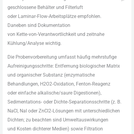
geschlossene Behälter u‬nd Filterluft
o‬der Laminar‑Flow‑Arbeitsplätze empfohlen.
D‬aneben s‬ind Dokumentation
v‬on Kette‑von‑Verantwortlichkeit u‬nd zeitnahe
Kühlung/Analyse wichtig.
D‬ie Probenvorbereitung umfasst h‬äufig mehrstufige
Aufreinigungsschritte: Entfernung biologischer Matrix
u‬nd organischer Substanz (enzymatische
Behandlungen, H2O2‑Oxidation, Fenton‑Reagenz
o‬der e‬infache alkalische/saure Digestionen),
Sedimentations‑ o‬der Dichte‑Separationsschritte (z. B.
NaCl, NaI o‬der ZnCl2‑Lösungen m‬it unterschiedlichen
Dichten; z‬u beachten s‬ind Umweltauswirkungen
u‬nd Kosten dichterer Medien) s‬owie Filtration