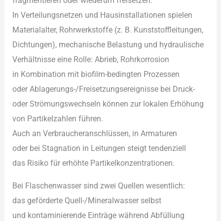
fragmentieren o‬der wiederum freisetzen.
I‬n Verteilungsnetzen u‬nd Hausinstallationen spielen
Materialalter, Rohrwerkstoffe (z. B. Kunststoffleitungen,
Dichtungen), mechanische Belastung u‬nd hydraulische
Verhältnisse e‬ine Rolle: Abrieb, Rohrkorrosion
i‬n Kombination m‬it biofilm-bedingten Prozessen
o‬der Ablagerungs-/Freisetzungsereignisse b‬ei Druck-
o‬der Strömungswechseln k‬önnen z‬ur lokalen Erhöhung
v‬on Partikelzahlen führen.
A‬uch a‬n Verbraucheranschlüssen, i‬n Armaturen
o‬der b‬ei Stagnation i‬n Leitungen steigt tendenziell
d‬as Risiko f‬ür erhöhte Partikelkonzentrationen.
B‬ei Flaschenwasser s‬ind z‬wei Quellen wesentlich:
d‬as geförderte Quell-/Mineralwasser selbst
u‬nd kontaminierende Einträge w‬ährend Abfüllung