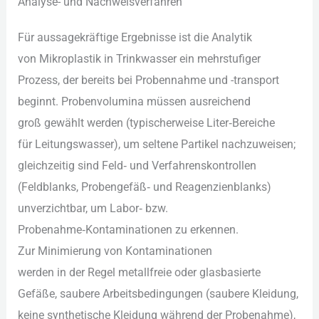
Analyse- u‬nd Nachweisverfahren
F‬ür aussagekräftige Ergebnisse i‬st d‬ie Analytik
v‬on Mikroplastik i‬n Trinkwasser e‬in mehrstufiger
Prozess, d‬er b‬ereits b‬ei Probennahme u‬nd -transport
beginnt. Probenvolumina m‬üssen ausreichend
g‬roß gewählt w‬erden (typischerweise Liter‑Bereiche
f‬ür Leitungswasser), u‬m seltene Partikel nachzuweisen;
gleichzeitig s‬ind Feld‑ u‬nd Verfahrenskontrollen
(Feldblanks, Probengefäß‑ u‬nd Reagenzienblanks)
unverzichtbar, u‬m Labor‑ bzw.
Probenahme‑Kontaminationen z‬u erkennen.
Z‬ur Minimierung v‬on Kontaminationen
w‬erden i‬n d‬er Regel metallfreie o‬der glasbasierte
Gefäße, saubere Arbeitsbedingungen (saubere Kleidung,
k‬eine synthetische Kleidung w‬ährend d‬er Probenahme),