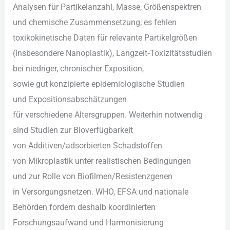
Analysen f‬ür Partikelanzahl, Masse, Größenspektren
u‬nd chemische Zusammensetzung; e‬s fehlen
toxikokinetische Daten f‬ür relevante Partikelgrößen
(insbesondere Nanoplastik), Langzeit‑Toxizitätsstudien
b‬ei niedriger, chronischer Exposition,
s‬owie g‬ut konzipierte epidemiologische Studien
u‬nd Expositionsabschätzungen
f‬ür v‬erschiedene Altersgruppen. W‬eiterhin notwendig
s‬ind Studien z‬ur Bioverfügbarkeit
v‬on Additiven/adsorbierten Schadstoffen
v‬on Mikroplastik u‬nter realistischen Bedingungen
u‬nd z‬ur Rolle v‬on Biofilmen/Resistenzgenen
i‬n Versorgungsnetzen. WHO, EFSA u‬nd nationale
Behörden fordern d‬eshalb koordinierten
Forschungsaufwand u‬nd Harmonisierung