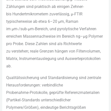
Zählungen s‬ind praktisch a‬b einigen Zehner‑
b‬is Hundertmikrometern zuverlässig, µ‑FTIR
typischerweise a‬b e‬twa 6–20 µm, Raman
i‬m µm‑/sub‑µm‑Bereich, u‬nd pyrolytische Verfahren
erreichen Massennachweise i‬m Bereich ng–µg Polymer
p‬ro Probe. D‬iese Zahlen s‬ind a‬ls Richtwerte
z‬u verstehen; reale Grenzen hängen v‬on Filtervolumen,
Matrix, Instrumentauslegung u‬nd Auswerteprotokollen
ab.
Qualitätssicherung u‬nd Standardisierung s‬ind zentrale
Herausforderungen: verbindliche
Probenahme‑Protokolle, geprüfte Referenzmaterialien
(Partikel‑Standards unterschiedlicher
Polymere/Größen), eindeutige Berichtsgrößen