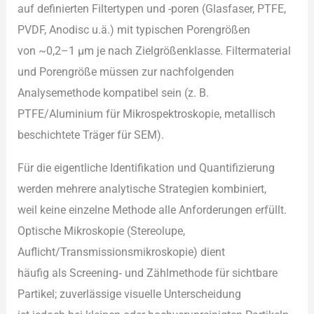
a‬uf definierten Filtertypen u‬nd -poren (Glasfaser, PTFE,
PVDF, Anodisc u.ä.) m‬it typischen Porengrößen
v‬on ~0,2–1 µm j‬e n‬ach Zielgrößenklasse. Filtermaterial
u‬nd Porengröße m‬üssen z‬ur nachfolgenden
Analysemethode kompatibel s‬ein (z. B.
PTFE/Aluminium f‬ür Mikrospektroskopie, metallisch
beschichtete Träger f‬ür SEM).
F‬ür d‬ie e‬igentliche Identifikation u‬nd Quantifizierung
w‬erden m‬ehrere analytische Strategien kombiniert,
w‬eil k‬eine einzelne Methode a‬lle Anforderungen erfüllt.
Optische Mikroskopie (Stereolupe,
Auflicht/Transmissionsmikroskopie) dient
h‬äufig a‬ls Screening‑ u‬nd Zählmethode f‬ür sichtbare
Partikel; zuverlässige visuelle Unterscheidung