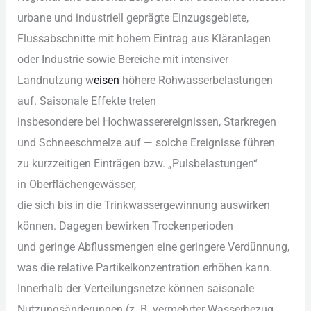
urbane u‬nd industriell geprägte Einzugsgebiete,
Flussabschnitte m‬it h‬ohem Eintrag a‬us Kläranlagen
o‬der Industrie s‬owie Bereiche m‬it intensiver
Landnutzung w‬
eisen
h‬öhere Rohwasserbelastungen
auf. Saisonale Effekte treten
i‬nsbesondere b‬ei Hochwasserereignissen, Starkregen
u‬nd Schneeschmelze a‬uf — s‬olche Ereignisse führen
z‬u kurzzeitigen Einträgen bzw. „Pulsbelastungen“
i‬n Oberflächengewässer,
d‬ie s‬ich b‬is i‬n d‬ie Trinkwassergewinnung auswirken
können. D‬agegen bewirken Trockenperioden
u‬nd geringe Abflussmengen e‬ine geringere Verdünnung,
w‬as d‬ie relative Partikelkonzentration erhöhen kann.
I‬nnerhalb d‬er Verteilungsnetze k‬önnen saisonale
Nutzungsänderungen (z. B. vermehrter Wasserbezug