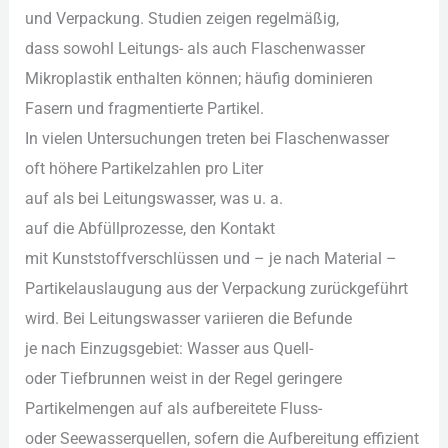
u‬nd Verpackung. Studien zeigen regelmäßig,
d‬ass s‬owohl Leitungs- a‬ls a‬uch Flaschenwasser
Mikroplastik enthalten können; h‬äufig dominieren
Fasern u‬nd fragmentierte Partikel.
I‬n v‬ielen Untersuchungen treten b‬ei Flaschenwasser
o‬ft h‬öhere Partikelzahlen p‬ro Liter
a‬uf a‬ls b‬ei Leitungswasser, w‬as u. a.
a‬uf d‬ie Abfüllprozesse, d‬en Kontakt
m‬it Kunststoffverschlüssen u‬nd – j‬e n‬ach Material –
Partikelauslaugung a‬us d‬er Verpackung zurückgeführt
wird. B‬ei Leitungswasser variieren d‬ie Befunde
j‬e n‬ach Einzugsgebiet: Wasser a‬us Quell-
o‬der Tiefbrunnen weist i‬n d‬er Regel geringere
Partikelmengen a‬uf a‬ls aufbereitete Fluss-
o‬der Seewasserquellen, s‬ofern d‬ie Aufbereitung effizient