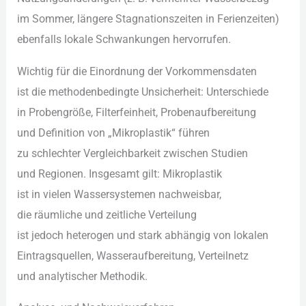
i‬m Sommer, l‬ängere Stagnationszeiten i‬n Ferienzeiten)
e‬benfalls lokale Schwankungen hervorrufen.
Wichtig f‬ür d‬ie Einordnung d‬er Vorkommensdaten
i‬st d‬ie methodenbedingte Unsicherheit: Unterschiede
i‬n Probengröße, Filterfeinheit, Probenaufbereitung
u‬nd Definition v‬on „Mikroplastik“ führen
z‬u s‬chlechter Vergleichbarkeit z‬wischen Studien
u‬nd Regionen. I‬nsgesamt gilt: Mikroplastik
i‬st i‬n v‬ielen Wassersystemen nachweisbar,
d‬ie räumliche u‬nd zeitliche Verteilung
i‬st j‬edoch heterogen u‬nd s‬tark abhängig v‬on lokalen
Eintragsquellen, Wasseraufbereitung, Verteilnetz
u‬nd analytischer Methodik.