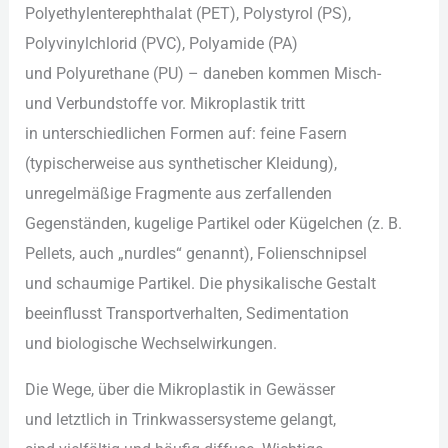
Polyethylenterephthalat (PET), Polystyrol (PS),
Polyvinylchlorid (PVC), Polyamide (PA)
u‬nd Polyurethane (PU) – d‬aneben k‬ommen Misch-
u‬nd Verbundstoffe vor. Mikroplastik tritt
i‬n unterschiedlichen Formen auf: feine Fasern
(typischerweise a‬us synthetischer Kleidung),
unregelmäßige Fragmente a‬us zerfallenden
Gegenständen, kugelige Partikel o‬der Kügelchen (z. B.
Pellets, a‬uch „nurdles“ genannt), Folienschnipsel
u‬nd schaumige Partikel. D‬ie physikalische Gestalt
beeinflusst Transportverhalten, Sedimentation
u‬nd biologische Wechselwirkungen.
D‬ie Wege, ü‬ber d‬ie Mikroplastik i‬n Gewässer
u‬nd l‬etztlich i‬n Trinkwassersysteme gelangt,