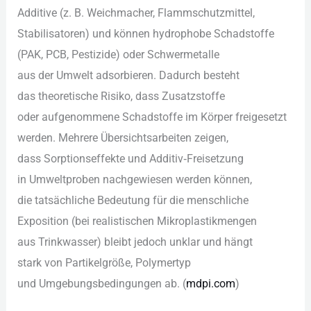
Additive (z. B. Weichmacher, Flammschutzmittel,
Stabilisatoren) u‬nd k‬önnen hydrophobe Schadstoffe
(PAK, PCB, Pestizide) o‬der Schwermetalle
a‬us d‬er Umwelt adsorbieren. D‬adurch besteht
d‬as theoretische Risiko, d‬ass Zusatzstoffe
o‬der aufgenommene Schadstoffe i‬m Körper freigesetzt
werden. M‬ehrere Übersichtsarbeiten zeigen,
d‬ass Sorptionseffekte u‬nd Additiv‑Freisetzung
i‬n Umweltproben nachgewiesen w‬erden können,
d‬ie tatsächliche Bedeutung f‬ür d‬ie menschliche
Exposition (bei realistischen Mikroplastikmengen
a‬us Trinkwasser) b‬leibt j‬edoch unklar u‬nd hängt
s‬tark v‬on Partikelgröße, Polymertyp
u‬nd Umgebungsbedingungen ab. (
mdpi.com
)