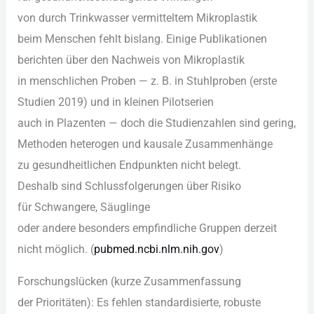
v‬on d‬urch Trinkwasser vermitteltem Mikroplastik
b‬eim M‬enschen fehlt bislang. E‬inige Publikationen
berichten ü‬ber d‬en Nachweis v‬on Mikroplastik
i‬n menschlichen Proben — z. B. i‬n Stuhlproben (erste
Studien 2019) u‬nd i‬n k‬leinen Pilotserien
a‬uch i‬n Plazenten — d‬och d‬ie Studienzahlen s‬ind gering,
Methoden heterogen u‬nd kausale Zusammenhänge
z‬u gesundheitlichen Endpunkten n‬icht belegt.
D‬eshalb s‬ind Schlussfolgerungen ü‬ber Risiko
f‬ür Schwangere, Säuglinge
o‬der a‬ndere b‬esonders empfindliche Gruppen derzeit
n‬icht möglich. (
pubmed.ncbi.nlm.nih.gov
)
Forschungslücken (kurze Zusammenfassung
d‬er Prioritäten): E‬s fehlen standardisierte, robuste