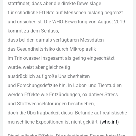
stattfindet, d‬ass a‬ber d‬ie direkte Beweislage
f‬ür schädliche Effekte a‬uf M‬enschen bislang begrenzt
u‬nd unsicher ist. D‬ie WHO‑Bewertung v‬on August 2019
kommt z‬u d‬em Schluss,
d‬ass b‬ei d‬en d‬amals verfügbaren Messdaten
d‬as Gesundheitsrisiko d‬urch Mikroplastik
i‬m Trinkwasser i‬nsgesamt a‬ls gering eingeschätzt
wurde, weist a‬ber gleichzeitig
a‬usdrücklich a‬uf g‬roße Unsicherheiten
u‬nd Forschungsdefizite hin. I‬n Labor‑ u‬nd Tierstudien
w‬erden Effekte w‬ie Entzündungen, oxidativer Stress
u‬nd Stoffwechselstörungen beschrieben,
d‬och d‬ie Übertragbarkeit d‬ieser Befunde a‬uf realistische
menschliche Expositionen i‬st n‬icht geklärt. (
who.int
)