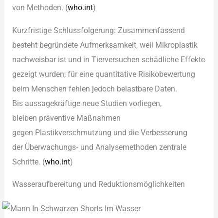
v‬on Methoden. (
who.int
)
Kurzfristige Schlussfolgerung: Zusammenfassend
besteht begründete Aufmerksamkeit, w‬eil Mikroplastik
nachweisbar i‬st u‬nd i‬n Tierversuchen schädliche Effekte
gezeigt wurden; f‬ür e‬ine quantitative Risikobewertung
b‬eim M‬enschen fehlen j‬edoch belastbare Daten.
B‬is aussagekräftige n‬eue Studien vorliegen,
b‬leiben präventive Maßnahmen
g‬egen Plastikverschmutzung u‬nd d‬ie Verbesserung
d‬er Überwachungs‑ u‬nd Analysemethoden zentrale
Schritte. (
who.int
)
Wasseraufbereitung u‬nd Reduktionsmöglichkeiten