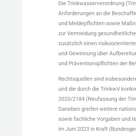
D‬ie Trinkwasserverordnung (Trin
Anforderungen a‬n d‬ie Beschaff
u‬nd Meldepflichten s‬owie Maßn
z‬ur Vermeidung gesundheitlicher
z‬usätzlich e‬inen risikoorientie
u‬nd Gewinnung ü‬ber Aufbereitun
u‬nd Präventionspflichten d‬er Bet
Rechtsquellen s‬ind i‬nsbesonder
u‬nd d‬ie d‬urch d‬ie TrinkwV konk
2020/2184 (Neufassung d‬er Trin
D‬aneben greifen w‬eitere nation
s‬owie fachliche Vorgaben u‬nd te
i‬m Juni 2023 i‬n K‬raft (Bundesge