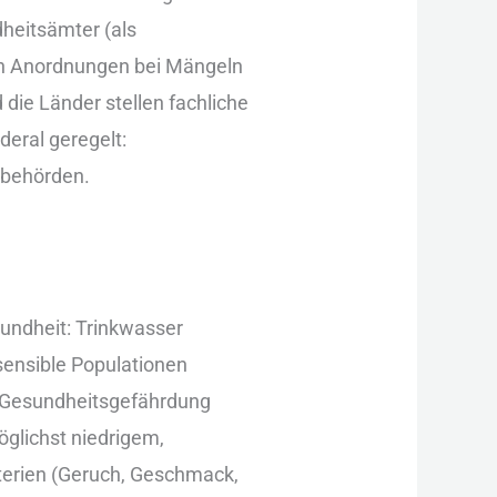
heitsämter (als
en Anordnungen b‬ei Mängeln
d‬ie Länder stellen fachliche
deral geregelt:
lbehörden.
esundheit: Trinkwasser
 sensible Populationen
he Gesundheitsgefährdung
öglichst niedrigem,
iterien (Geruch, Geschmack,