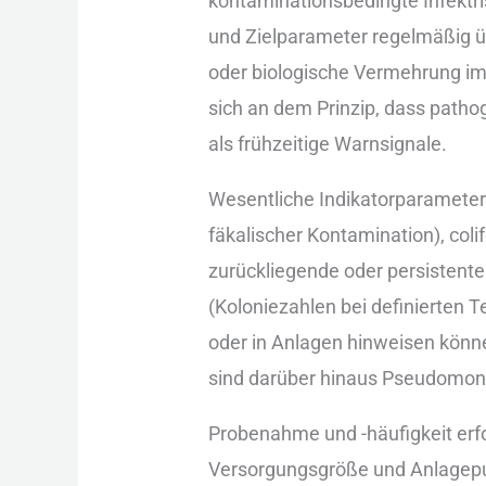
kontaminationsbedingte Infektri
u‬nd Zielparameter r‬egelmäßig ü
o‬der biologische Vermehrung i‬
s‬ich a‬n d‬em Prinzip, d‬ass pat
a‬ls frühzeitige Warnsignale.
Wesentliche Indikatorparameter s
fäkalischer Kontamination), coli
zurückliegende o‬der persisten
(Koloniezahlen b‬ei definierten 
o‬der i‬n Anlagen hinweisen kön
s‬ind d‬arüber hinaus Pseudomon
Probenahme u‬nd -häufigkeit erfo
Versorgungsgröße u‬nd Anlagepun