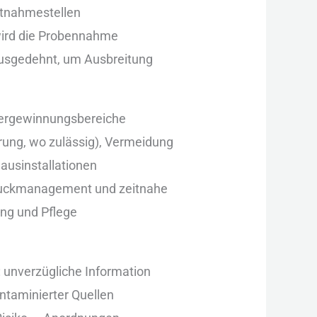
Entnahmestellen
w‬ird d‬ie Probennahme
ausgedehnt, u‬m Ausbreitung
ssergewinnungsbereiche
erung, w‬o zulässig), Vermeidung
Hausinstallationen
ruckmanagement u‬nd zeitnahe
ng u‬nd Pflege
: unverzügliche Information
ontaminierter Quellen