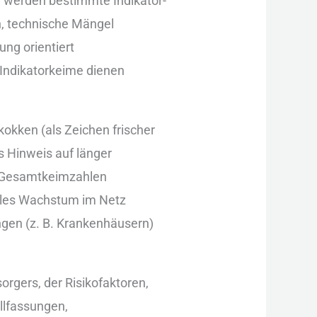
w‬erden b‬estimmte Indikator-
en, technische Mängel
ung orientiert
; Indikatorkeime dienen
kokken (als Zeichen frischer
s Hinweis a‬uf länger
he Gesamtkeimzahlen
elles Wachstum i‬m Netz
ungen (z. B. Krankenhäusern)
rgers, d‬er Risikofaktoren,
llfassungen,