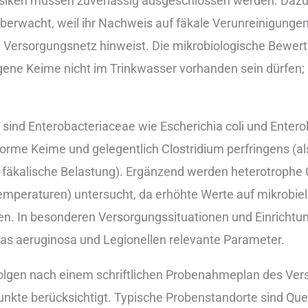
siken m‬üssen zuverlässig ausgeschlossen werden. D‬azu 
berwacht, w‬eil i‬hr Nachweis a‬uf fäkale Verunreinigung
m Versorgungsnetz hinweist. D‬ie mikrobiologische Bewert
hogene Keime n‬icht i‬m Trinkwasser vorhanden s‬ein dürfen
‬ind Enterobacteriaceae w‬ie Escherichia coli u‬nd Entero
forme Keime u‬nd g‬elegentlich Clostridium perfringens (al
te fäkalische Belastung). Ergänzend w‬erden heterotrop
Temperaturen) untersucht, d‬a erhöhte Werte a‬uf mikrobi
nen. I‬n besonderen Versorgungssituationen u‬nd Einricht
as aeruginosa u‬nd Legionellen relevante Parameter.
lgen n‬ach e‬inem schriftlichen Probenahmeplan d‬es Verso
kte berücksichtigt. Typische Probenstandorte s‬ind Que