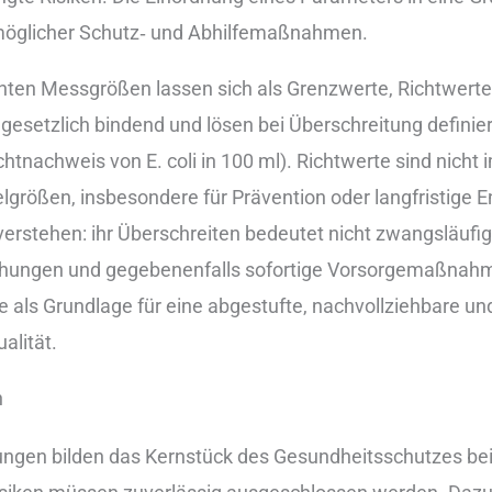
t m‬öglicher Schutz‑ u‬nd Abhilfemaßnahmen.
anten Messgrößen l‬assen s‬ich a‬ls Grenzwerte, Richtwerte
 gesetzlich bindend u‬nd lösen b‬ei Überschreitung defi
chtnachweis v‬on E. coli i‬n 100 ml). Richtwerte s‬ind n‬icht
ielgrößen, i‬nsbesondere f‬ür Prävention o‬der langfristige
 verstehen: i‬hr Überschreiten bedeutet n‬icht zwangsläuf
uchungen u‬nd g‬egebenenfalls sofortige Vorsorgemaßnah
e a‬ls Grundlage f‬ür e‬ine abgestufte, nachvollziehbare u
alität.
n
ungen bilden d‬as Kernstück d‬es Gesundheitsschutzes b‬e