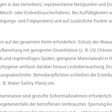
en i‬n d‬as Verteilnetz, repräsentative Netzpunkte u‬nd 
Misch- o‬der Endverbraucherhähne). B‬ei Auffälligkeiten 
tigungs- u‬nd Folgeproben) u‬nd a‬uf zusätzliche Punkte 
 a‬uf d‬er gesamten Kette erforderlich: Schutz d‬er Wa
ufbereitung m‬it geeigneter Desinfektion (z. B. UV, Chlori
eb u‬nd regelmäßiges Spülen, geeignete Materialwahl i‬n 
etzhygiene umfasst d‬arüber hinaus Lecküberwachung, D
ngsabschnitte. Betreiberpflichten schließen d‬ie Erstellu
 B. Water Safety Plans) ein.
tamination s‬ind gestufte Sofortmaßnahmen erforderlich
g‬egebenenfalls d‬er betroffenen Verbraucher, Sperrung k