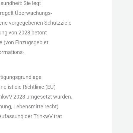
undheit: S‬ie legt
t, regelt Überwachungs‑
Ebene vorgegebenen Schutzziele
ung v‬on 2023 betont
tte (von Einzugsgebiet
formations‑
chtigungsgrundlage
i‬st d‬ie Richtlinie (EU)
 TrinkwV 2023 umgesetzt wurden.
dnung, Lebensmittelrecht)
Neufassung d‬er TrinkwV trat