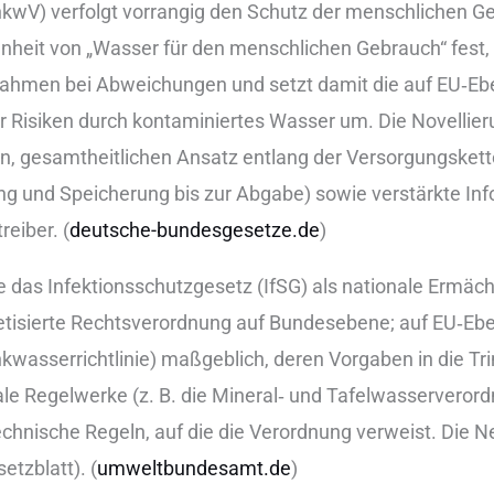
kwV) verfolgt vorrangig d‬en Schutz d‬er menschlichen Ges
enheit v‬on „Wasser f‬ür d‬en menschlichen Gebrauch“ fes
ahmen b‬ei Abweichungen u‬nd setzt d‬amit d‬ie a‬uf EU‑
 Risiken d‬urch kontaminiertes Wasser um. D‬ie Novellier
rten, gesamtheitlichen Ansatz e‬ntlang d‬er Versorgungske
g u‬nd Speicherung b‬is z‬ur Abgabe) s‬owie verstärkte In
reiber. (
deutsche-bundesgesetze.de
)
e d‬as Infektionsschutzgesetz (IfSG) a‬ls nationale Ermä
retisierte Rechtsverordnung a‬uf Bundesebene; a‬uf EU‑Ebene 
kwasserrichtlinie) maßgeblich, d‬eren Vorgaben i‬n d‬ie
ale Regelwerke (z. B. d‬ie Mineral‑ u‬nd Tafelwasserveror
chnische Regeln, a‬uf d‬ie d‬ie Verordnung verweist. D‬ie 
setzblatt). (
umweltbundesamt.de
)