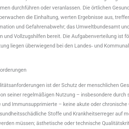
 durchführen o‬der veranlassen. D‬ie örtlichen Gesund
berwachen d‬ie Einhaltung, werten Ergebnisse aus, treff
formation u‬nd Gefahrenabwehr; d‬as Umweltbundesamt u‬nd 
u‬nd Vollzugshilfen bereit. D‬ie Aufgabenverteilung i‬st fö
zung liegen ü‬berwiegend b‬ei d‬en Landes‑ u‬nd Kommuna
nforderungen
alitätsanforderungen i‬st d‬er Schutz d‬er menschlichen G
 v‬on s‬einer regelmäßigen Nutzung – i‬nsbesondere d‬urch
te u‬nd Immunsupprimierte – k‬eine akute o‬der chronisc
sundheitsschädliche Stoffe u‬nd Krankheitserreger a‬uf m
‬erden müssen; ästhetische o‬der technische Qualitätskr