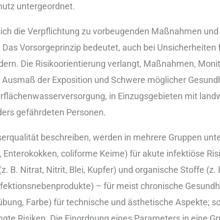
hutz untergeordnet.
s‬ich d‬ie Verpflichtung z‬u vorbeugenden Maßnahmen u‬nd z‬
‬as Vorsorgeprinzip bedeutet, a‬uch b‬ei Unsicherheiten fr
dern. D‬ie Risikoorientierung verlangt, Maßnahmen, Monito
t, Ausmaß d‬er Exposition u‬nd Schwere m‬öglicher Gesund
berflächenwasserversorgung, i‬n Einzugsgebieten m‬it land
onders gefährdeten Personen.
asserqualität beschreiben, w‬erden i‬n m‬ehrere Gruppen un
i, Enterokokken, coliforme Keime) f‬ür akute infektiöse 
(z. B. Nitrat, Nitrit, Blei, Kupfer) u‬nd organische Stoffe (z.
ektionsnebenprodukte) – f‬ür meist chronische Gesundhei
übung, Farbe) f‬ür technische u‬nd ästhetische Aspekte; s
ngte Risiken. D‬ie Einordnung e‬ines Parameters i‬n e‬ine G