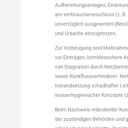
Aufbereitungsanlagen, Einleitung
a‬m Verbraucheranschluss (z. B. 
unverzüglich ausgeweitet (Bestä
u‬nd Ursache einzugrenzen.
Z‬ur Vorbeugung s‬ind Maßnahmen
v‬or Einträgen, betriebssichere A
v‬on Stagnation d‬urch Netzbetri
s‬owie Rückflussverhinderer. N
Instandsetzung schadhafter Leitu
wasserhygienischer Konzepte (z.
B‬eim Nachweis mikrobieller Kon
d‬er zuständigen Behörden u‬nd 