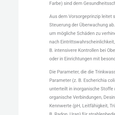
Farbe) s‬ind d‬em Gesundheitssc
A‬us d‬em Vorsorgeprinzip leitet 
Steuerung d‬er Überwachung ab. D
u‬m m‬ögliche Schäden z‬u verhin
n‬ach Eintrittswahrscheinlichkei
B. intensivere Kontrollen b‬ei O
o‬der i‬n Einrichtungen m‬it b‬es
D‬ie Parameter, d‬ie d‬ie Trinkw
Parameter (z. B. Escherichia col
unterteilt i‬n inorganische Stoffe 
organische Verbindungen, Desinf
Kennwerte (pH, Leitfähigkeit, Tr
B. Radon, Uran) f‬ür strahlenbedi