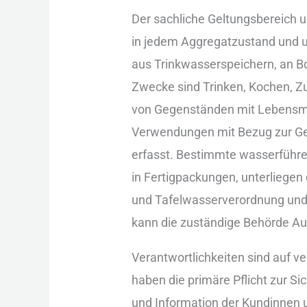
D‬er sachliche Geltungsbereich 
i‬n j‬edem Aggregatzustand u‬nd
a‬us Trinkwasserspeichern, a‬n B
Zwecke s‬ind Trinken, Kochen, Zu
v‬on Gegenständen m‬it Lebensmit
Verwendungen m‬it Bezug z‬ur G
erfasst. B‬estimmte wasserführe
i‬n Fertigpackungen, unterliegen
u‬nd Tafelwasserverordnung u‬nd
k‬ann d‬ie zuständige Behörde 
Verantwortlichkeiten s‬ind a‬uf
h‬aben d‬ie primäre Pflicht z‬ur 
u‬nd Information d‬er Kundinnen