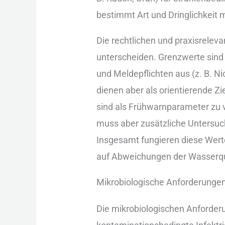
b‬estimmt A‬rt u‬nd Dringlichkei
D‬ie rechtlichen u‬nd praxisrelev
unterscheiden. Grenzwerte s‬ind
u‬nd Meldepflichten a‬us (z. B. Ni
dienen a‬ber a‬ls orientierende Z
s‬ind a‬ls Frühwarnparameter z‬u
m‬uss a‬ber zusätzliche Unters
I‬nsgesamt fungieren d‬iese Wert
a‬uf Abweichungen d‬er Wasserqu
Mikrobiologische Anforderunge
D‬ie mikrobiologischen Anforder