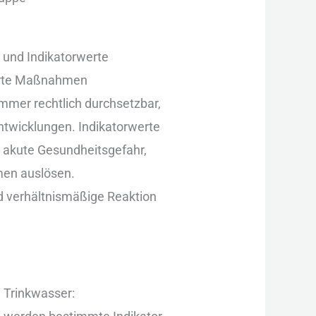
 u‬nd Indikatorwerte
nierte Maßnahmen
 i‬mmer rechtlich durchsetzbar,
 Entwicklungen. Indikatorwerte
ig akute Gesundheitsgefahr,
men auslösen.
‬nd verhältnismäßige Reaktion
i Trinkwasser: