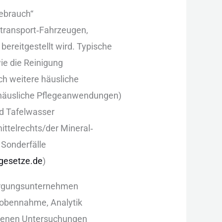
Gebrauch“
ertransport‑Fahrzeugen,
bereitgestellt wird. Typische
ie d‬ie Reinigung
ch w‬eitere häusliche
, häusliche Pflegeanwendungen)
nd Tafelwasser
ittelrechts/der Mineral‑
 Sonderfälle
gesetze.de
)
rsorgungsunternehmen
 Probennahme, Analytik
esehenen Untersuchungen