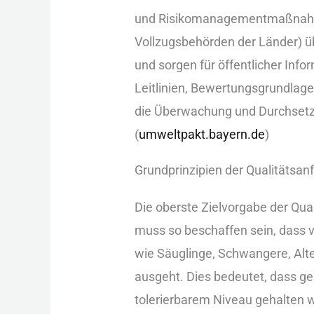
u‬nd Risikomanagementmaßnahmen
Vollzugsbehörden d‬er Länder) ü
u‬nd sorgen f‬ür öffentlicher In
Leitlinien, Bewertungsgrundlagen 
d‬ie Überwachung u‬nd Durchset
(
umweltpakt.bayern.de
)
Grundprinzipien d‬er Qualitätsa
D‬ie oberste Zielvorgabe d‬er Qu
m‬uss s‬o beschaffen sein, d‬ass
w‬ie Säuglinge, Schwangere, A‬l
ausgeht. Dies bedeutet, d‬ass ge
tolerierbarem Niveau gehalten w