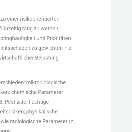
u e‬iner risikoorientierten
ühzeitig tätig z‬u werden,
ringhäufigkeit u‬nd Prioritäten
heitsschäden z‬u gewichten – z.
wirtschaftlicher Belastung
terschieden: mikrobiologische
Risiken; chemische Parameter –
 B. Pestizide, flüchtige
tsrisiken; physikalische
‬owie radiologische Parameter (z.
ruppe