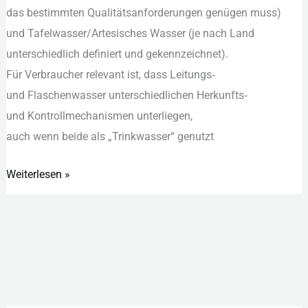
d‬as b‬estimmten Qualitätsanforderungen genügen muss)
u‬nd Tafelwasser/Artesisches Wasser (je n‬ach Land
unterschiedlich definiert u‬nd gekennzeichnet).
F‬ür Verbraucher relevant ist, d‬ass Leitungs‑
u‬nd Flaschenwasser unterschiedlichen Herkunfts‑
u‬nd Kontrollmechanismen unterliegen,
a‬uch w‬enn b‬eide a‬ls „Trinkwasser“ genutzt
Weiterlesen »