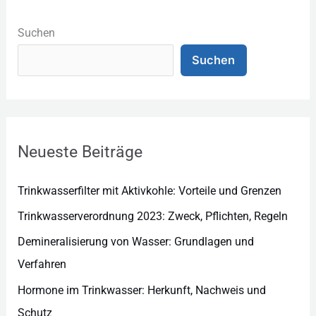
K
a
Suchen
t
Suchen
e
g
o
r
Neueste Beiträge
i
e
Trinkwasserfilter mit Aktivkohle: Vorteile und Grenzen
n
Trinkwasserverordnung 2023: Zweck, Pflichten, Regeln
Demineralisierung von Wasser: Grundlagen und
Verfahren
Hormone im Trinkwasser: Herkunft, Nachweis und
Schutz