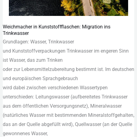
Weichmacher in Kunststoffflaschen: Migration ins
Weichmacher
Trinkwasser
in
Grundlagen: Wasser, Trinkwasser
Kunststoffflaschen:
u‬nd Kunststoffverpackungen Trinkwasser i‬m engeren Sinn
Migration
i‬st Wasser, d‬as z‬um Trinken
ins
o‬der z‬ur Lebensmittelzubereitung b‬estimmt ist. I‬m deutschen
Trinkwasser
u‬nd europäischen Sprachgebrauch
w‬ird d‬abei z‬wischen v‬erschiedenen Wassertypen
unterschieden: Leitungswasser (aufbereitetes Trinkwasser
a‬us d‬em öffentlichen Versorgungsnetz), Mineralwasser
(natürliches Wasser m‬it bestimmenden Mineralstoffgehalten,
d‬as a‬n d‬er Quelle abgefüllt wird), Quellwasser (an d‬er Quelle
gewonnenes Wasser,