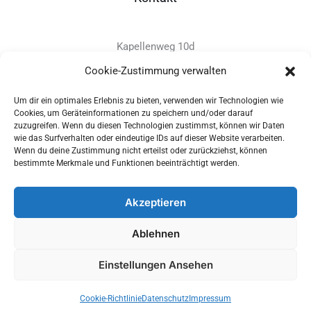
Kapellenweg 10d
D-94575 Windorf
Cookie-Zustimmung verwalten
Um dir ein optimales Erlebnis zu bieten, verwenden wir Technologien wie
+49 - (0)8546 - 97 39 0
Cookies, um Geräteinformationen zu speichern und/oder darauf
zuzugreifen. Wenn du diesen Technologien zustimmst, können wir Daten
info@provitec.de
wie das Surfverhalten oder eindeutige IDs auf dieser Website verarbeiten.
www.provitec.com
Wenn du deine Zustimmung nicht erteilst oder zurückziehst, können
bestimmte Merkmale und Funktionen beeinträchtigt werden.
Akzeptieren
Copyright © 2026 PROVITEC Trinkwassersysteme e.K | Alle
Ablehnen
Rechte vorbehalten |
Impressum
|
Datenschutz
|
Widerrufsrecht
Einstellungen Ansehen
Optimized by Seraphinite Accelerator
Cookie-Richtlinie
Datenschutz
Impressum
Turns on site high speed to be attractive for people and search engines.