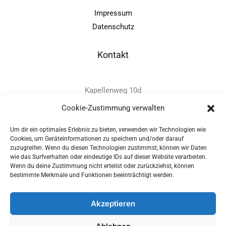
Impressum
Datenschutz
Kontakt
Kapellenweg 10d
D-94575 Windorf
Cookie-Zustimmung verwalten
Um dir ein optimales Erlebnis zu bieten, verwenden wir Technologien wie
+49 - (0)8546 - 97 39 0
Cookies, um Geräteinformationen zu speichern und/oder darauf
zuzugreifen. Wenn du diesen Technologien zustimmst, können wir Daten
info@provitec.de
wie das Surfverhalten oder eindeutige IDs auf dieser Website verarbeiten.
www.provitec.com
Wenn du deine Zustimmung nicht erteilst oder zurückziehst, können
bestimmte Merkmale und Funktionen beeinträchtigt werden.
Akzeptieren
Copyright © 2026 PROVITEC Trinkwassersysteme e.K | Alle