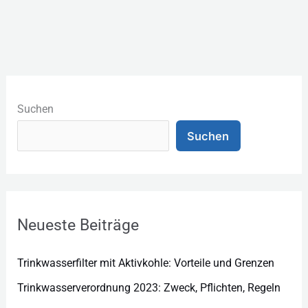
K
a
Suchen
t
Suchen
e
g
o
r
Neueste Beiträge
i
e
Trinkwasserfilter mit Aktivkohle: Vorteile und Grenzen
n
Trinkwasserverordnung 2023: Zweck, Pflichten, Regeln