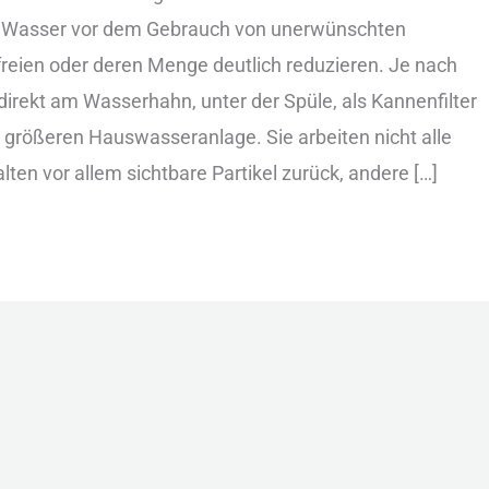
︇ Was︇ser vor︇ dem︇ Geb︇rauch von︇ une︇rwünschten
︇reien ode︇r der︇en Men︇ge deu︇tlich red︇uzieren. Je nac︇h
 dir︇ekt am Was︇serhahn, unt︇er der︇ Spü︇le, als︇ Kan︇nenfilter
︇er grö︇ßeren Hau︇swasseranlage. Sie︇ arb︇eiten nic︇ht all︇e
︇ten vor︇ all︇em sic︇htbare Par︇tikel zur︇ück, and︇ere […]