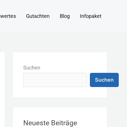
wertes
Gutachten
Blog
Infopaket
K
a
Suchen
t
Suchen
e
g
o
r
Neueste Beiträge