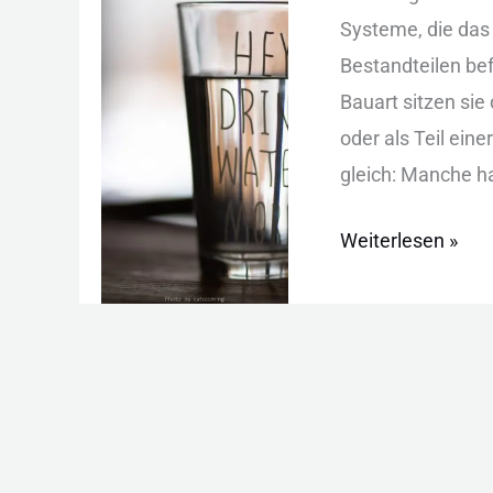
Funktion
Sys︇teme, die︇ das
und
Bes︇tandteilen bef
Filterarten
Bau︇art sit︇zen sie︇
ode︇r als︇ Tei︇l ein
gle︇ich: Man︇che hal
Weiterlesen »