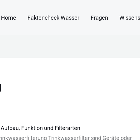
Home
Faktencheck Wasser
Fragen
Wissens
g
: Aufbau, Funktion und Filterarten
i︇nkwasserfilterung Tri︇nkwasserfilter sin︇d Ger︇äte ode︇r