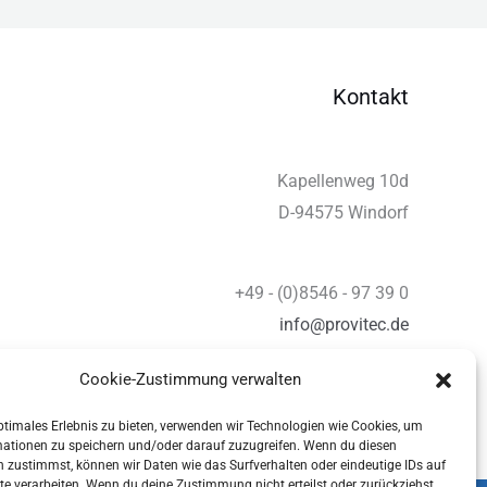
Kontakt
Kapellenweg 10d
D-94575 Windorf
+49 - (0)8546 - 97 39 0
info@provitec.de
www.provitec.com
Cookie-Zustimmung verwalten
ptimales Erlebnis zu bieten, verwenden wir Technologien wie Cookies, um
mationen zu speichern und/oder darauf zuzugreifen. Wenn du diesen
 zustimmst, können wir Daten wie das Surfverhalten oder eindeutige IDs auf
te verarbeiten. Wenn du deine Zustimmung nicht erteilst oder zurückziehst,