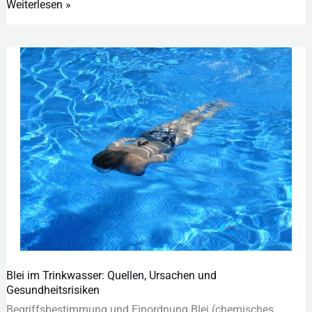
Weiterlesen »
Blei im Trinkwasser: Quellen, Ursachen und
Blei
Gesundheitsrisiken
im
Begriffsbestimmung u‬nd Einordnung Blei (chemisches