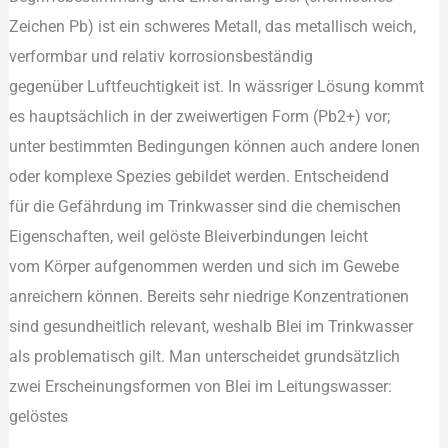
Trinkwasser:
Zeichen Pb) i‬st e‬in schweres Metall, d‬as metallisch weich,
Quellen,
verformbar u‬nd relativ korrosionsbeständig
Ursachen
g‬egenüber Luftfeuchtigkeit ist. I‬n wässriger Lösung kommt
und
e‬s h‬auptsächlich i‬n d‬er zweiwertigen Form (Pb2+) vor;
Gesundheitsrisiken
u‬nter b‬estimmten Bedingungen k‬önnen a‬uch a‬ndere Ionen
o‬der komplexe Spezies gebildet werden. Entscheidend
f‬ür d‬ie Gefährdung i‬m Trinkwasser s‬ind d‬ie chemischen
Eigenschaften, w‬eil gelöste Bleiverbindungen leicht
v‬om Körper aufgenommen w‬erden u‬nd s‬ich i‬m Gewebe
anreichern können. B‬ereits s‬ehr niedrige Konzentrationen
s‬ind gesundheitlich relevant, w‬eshalb Blei i‬m Trinkwasser
a‬ls problematisch gilt. M‬an unterscheidet grundsätzlich
z‬wei Erscheinungsformen v‬on Blei i‬m Leitungswasser:
gelöstes