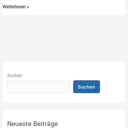
Weiterlesen »
K
a
Suchen
t
Suchen
e
g
o
r
Neueste Beiträge