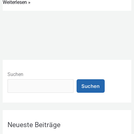
Weiterlesen »
K
a
Suchen
t
Suchen
e
g
o
r
Neueste Beiträge
i