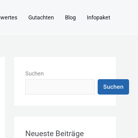
wertes
Gutachten
Blog
Infopaket
K
a
Suchen
t
Suchen
e
g
o
r
Neueste Beiträge