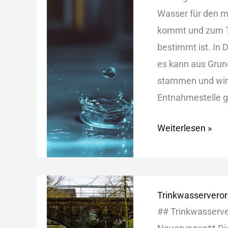
Mineralwasser:
Was︇ser für︇ den︇ 
Unterschiede,
kom︇mt und︇ zum︇ T
Kosten
bes︇timmt ist︇.‬ In
und
es kan︇n aus︇ Gru
Qualität
sta︇mmen und︇ wir︇d
Ent︇nahmestelle gel︇
Weiterlesen »
Trinkwasservero
Trinkwasserveror
2023:
#‬#‬ ‬‬Tri︇nkwasser
Neue