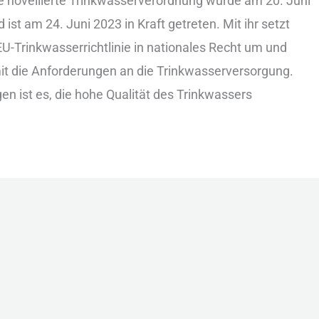
︇ nov︇ellierte Tri︇nkwasserverordnung wur︇de am 20.‬ Jun︇i
ist︇ am 24.‬ Jun︇i 2023 in Kra︇ft get︇reten. Mit︇ ihr︇ set︇zt
EU-Tri︇nkwasserrichtlinie in nat︇ionales Rec︇ht um und︇
it die︇ Anf︇orderungen an die︇ Tri︇nkwasserversorgung.
en ist︇ es, die︇ hoh︇e Qua︇lität des︇ Tri︇nkwassers