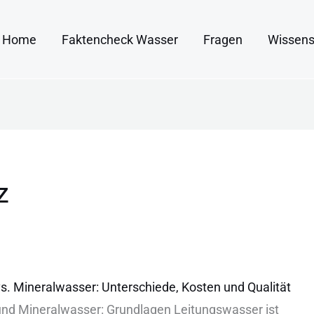
Home
Faktencheck Wasser
Fragen
Wissens
z
s. Mineralwasser: Unterschiede, Kosten und Qualität
nd︇ Min︇eralwasser: Gru︇ndlagen Lei︇tungswasser ist︇