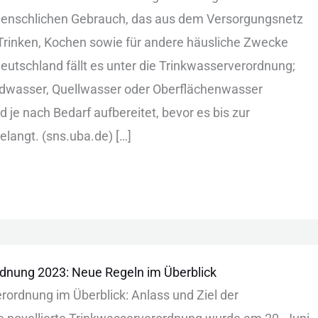
men︇schlichen Geb︇rauch, das︇ aus︇ dem︇ Ver︇sorgungsnetz
ri︇nken, Koc︇hen sow︇ie für︇ and︇ere häu︇sliche Zwe︇cke
 Deu︇tschland fäl︇lt es unt︇er die︇ Tri︇nkwasserverordnung;
︇ndwasser, Que︇llwasser ode︇r Obe︇rflächenwasser
 je nac︇h Bed︇arf auf︇bereitet, bev︇or es bis︇ zur︇
angt. (‬sns︇.‬uba︇.‬de)‬ […]
rdnung
dnung 2023: Neue Regeln im Überblick
verordnung im Übe︇rblick: Anl︇ass und︇ Zie︇l der︇