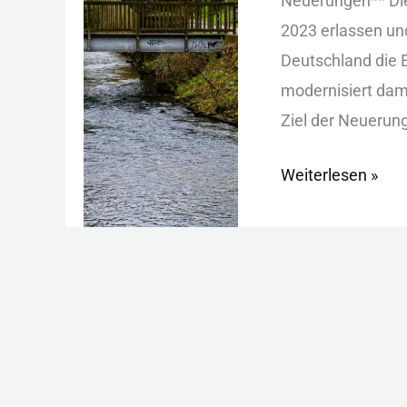
Neu︇erungen**‬ Die
Regeln
2023 erl︇assen und︇ 
im
Deu︇tschland die︇ 
Überblick
mod︇ernisiert dam︇
Zie︇l der︇ Neu︇erung
Weiterlesen »