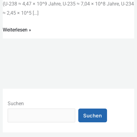
(U‑238 ≈ 4,47 × 10^9 Jahre, U‑235 ≈ 7,04 × 10^8 Jahre, U‑234
≈ 2,45 × 10^5 […]
Weiterlesen »
K
a
Suchen
t
Suchen
e
g