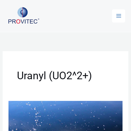
Zum
Inhalt
springen
Uranyl (UO2^2+)