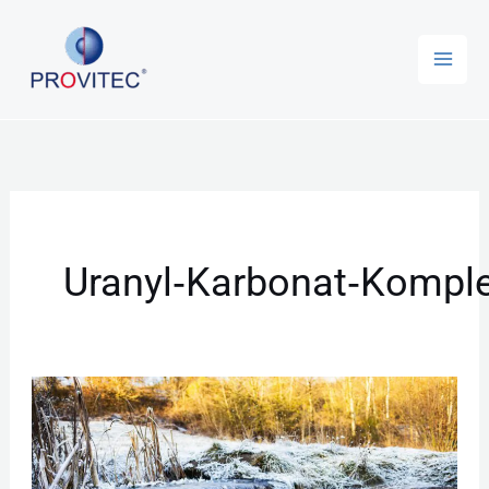
Zum
Inhalt
springen
Uranyl‑Karbonat‑Kompl