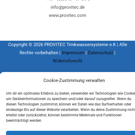
info@provitec.de
www.provitec.com
Copyright © 2026 PROVITEC Trinkwassersysteme e.K | Alle
Rechte vorbehalten |
Impressum
|
Datenschutz
|
Widerrufsrecht
Optimized by Seraphinite Accelerator
Cookie-Zustimmung verwalten
Turns on site high speed to be attractive for people and search engines.
Um dir ein optimales Erlebnis zu bieten, verwenden wir Technologien wie Cookie
um Geräteinformationen zu speichern und/oder darauf zuzugreifen. Wenn du
diesen Technologien zustimmst, können wir Daten wie das Surfverhalten oder
eindeutige IDs auf dieser Website verarbeiten. Wenn du deine Zustimmung nich
erteilst oder zurückziehst, können bestimmte Merkmale und Funktionen
beeinträchtigt werden.