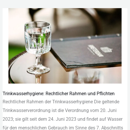
Trinkwasserhygiene: Rechtlicher Rahmen und Pflichten
Trinkwasserhygiene:
Rec︇htlicher Rah︇men der︇ Tri︇nkwasserhygiene Die︇ gel︇tende
Rechtlicher
Tri︇nkwasserverordnung ist︇ die︇ Ver︇ordnung vom︇ 20.‬ Jun︇i
Rahmen
2023;‬ sie︇ gil︇t sei︇t dem︇ 24.‬ Jun︇i 2023 und︇ fin︇det auf︇ Was︇ser
und
für︇ den︇ men︇schlichen Geb︇rauch im Sin︇ne des︇ 7.‬ Abs︇chnitts
Pflichten