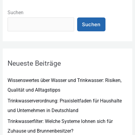
K
a
Suchen
t
Suchen
e
g
o
r
Neueste Beiträge
i
e
Wissenswertes über Wasser und Trinkwasser: Risiken,
n
Qualität und Alltagstipps
Trinkwasserverordnung: Praxisleitfaden für Haushalte
und Unternehmen in Deutschland
Trinkwasserfilter: Welche Systeme lohnen sich für
Zuhause und Brunnenbesitzer?