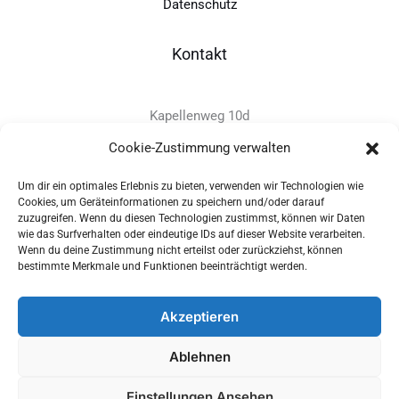
Datenschutz
Kontakt
Kapellenweg 10d
D-94575 Windorf
Cookie-Zustimmung verwalten
Um dir ein optimales Erlebnis zu bieten, verwenden wir Technologien wie
+49 - (0)8546 - 97 39 0
Cookies, um Geräteinformationen zu speichern und/oder darauf
zuzugreifen. Wenn du diesen Technologien zustimmst, können wir Daten
info@provitec.de
wie das Surfverhalten oder eindeutige IDs auf dieser Website verarbeiten.
www.provitec.com
Wenn du deine Zustimmung nicht erteilst oder zurückziehst, können
bestimmte Merkmale und Funktionen beeinträchtigt werden.
Akzeptieren
Copyright © 2026 PROVITEC Trinkwassersysteme e.K | Alle
Ablehnen
Rechte vorbehalten |
Impressum
|
Datenschutz
|
Widerrufsrecht
Einstellungen Ansehen