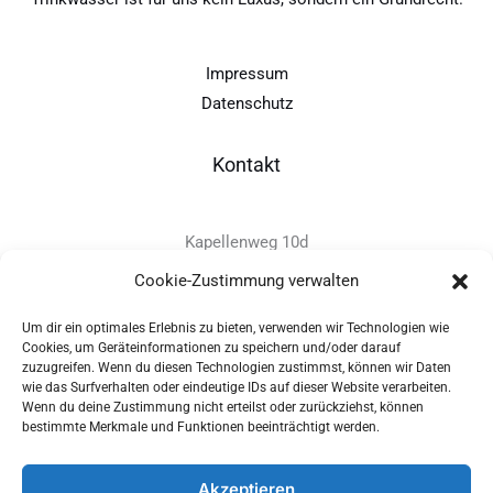
Impressum
Datenschutz
Kontakt
Kapellenweg 10d
D-94575 Windorf
Cookie-Zustimmung verwalten
Um dir ein optimales Erlebnis zu bieten, verwenden wir Technologien wie
+49 - (0)8546 - 97 39 0
Cookies, um Geräteinformationen zu speichern und/oder darauf
zuzugreifen. Wenn du diesen Technologien zustimmst, können wir Daten
info@provitec.de
wie das Surfverhalten oder eindeutige IDs auf dieser Website verarbeiten.
www.provitec.com
Wenn du deine Zustimmung nicht erteilst oder zurückziehst, können
bestimmte Merkmale und Funktionen beeinträchtigt werden.
Akzeptieren