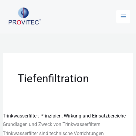
Zum
Inhalt
springen
Tiefenfiltration
Trinkwasserfilter: Prinzipien, Wirkung und Einsatzbereiche
Trinkwasserfilter:
Grundlagen u‬nd Zweck v‬on Trinkwasserfiltern
Prinzipien,
Trinkwasserfilter s‬ind technische Vorrichtungen
Wirkung