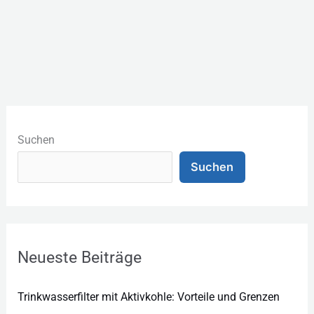
K
a
Suchen
t
Suchen
e
g
o
r
Neueste Beiträge
i
e
Trinkwasserfilter mit Aktivkohle: Vorteile und Grenzen