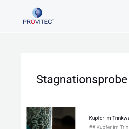
Zum
Inhalt
springen
Stagnationsprobe
Kupfer
Kupfer im Trinkw
im
#‬#‬ Kup︇fer im Tri︇