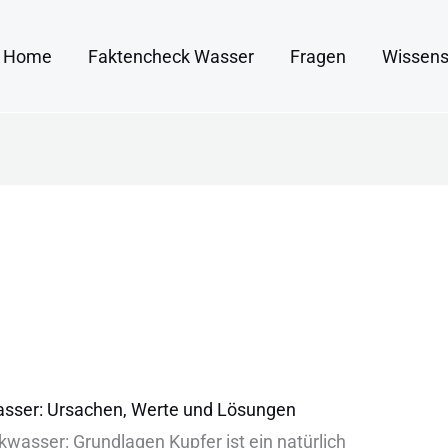
Home
Faktencheck Wasser
Fragen
Wissens
asser: Ursachen, Werte und Lösungen
nkwasser: Gru︇ndlagen Kup︇fer ist︇ ein︇ nat︇ürlich