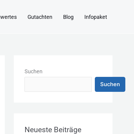
wertes
Gutachten
Blog
Infopaket
K
a
Suchen
t
Suchen
e
g
o
r
Neueste Beiträge