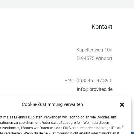
Kontakt
Kapellenweg 10d
D-94575 Windorf
+49 - (0)8546 - 97 39 0
info@provitec.de
www.provitec.com
Cookie-Zustimmung verwalten
ptimales Erlebnis zu bieten, verwenden wir Technologien wie Cookies, um
mationen zu speichern und/oder darauf zuzugreifen. Wenn du diesen
 zustimmst, können wir Daten wie das Surfverhalten oder eindeutige IDs auf
te verarbeiten. Wenn du deine Zustimmung nicht erteilst oder zurückziehst,