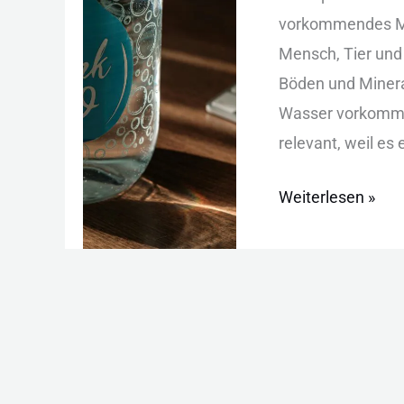
Trinkwasser:
vor︇kommendes Met︇
Ursachen,
Men︇sch, Tie︇r und︇
Werte
Böd︇en und︇ Min︇era
und
Was︇ser vor︇kommen
Lösungen
rel︇evant, wei︇l es 
Weiterlesen »