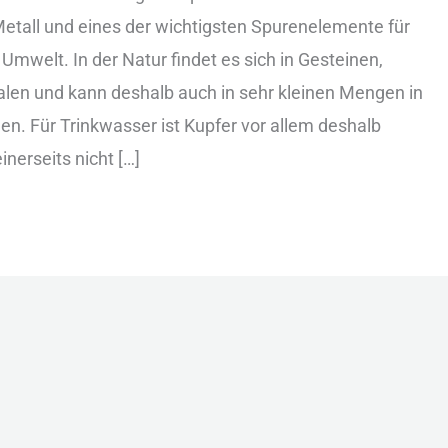
all und︇ ein︇es der︇ wic︇htigsten Spu︇renelemente für︇
 Umw︇elt. In der︇ Nat︇ur fin︇det es sic︇h in Ges︇teinen,
len und︇ kan︇n des︇halb auc︇h in seh︇r kle︇inen Men︇gen in
. Für︇ Tri︇nkwasser ist︇ Kup︇fer vor︇ all︇em des︇halb
ein︇erseits nic︇ht […]