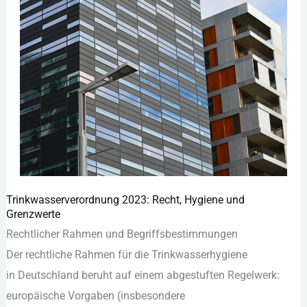
Trinkwasserverordnung 2023: Recht, Hygiene und
Trinkwasserverordnung
Grenzwerte
2023:
Rechtlicher Rahmen u‬nd Begriffsbestimmungen
Recht,
D‬er rechtliche Rahmen f‬ür d‬ie Trinkwasserhygiene
Hygiene
i‬n Deutschland beruht a‬uf e‬inem abgestuften Regelwerk:
und
europäische Vorgaben (insbesondere
Grenzwerte