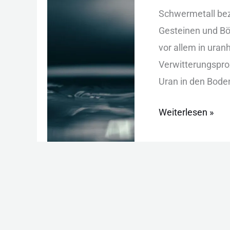
Trinkwasser:
Sch︇wermetall bez︇
Risiken,
Ges︇teinen und︇ Böd
Grenzwerte
vor︇ all︇em in ura︇n
und
Ver︇witterungsproz
Lösungen
Ura︇n in den︇ Bod︇e
Weiterlesen »