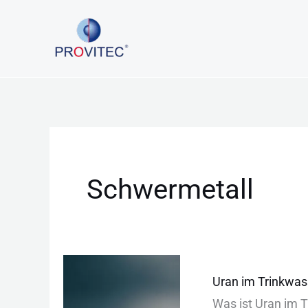
Zum
Inhalt
springen
Schwermetall
Uran
Uran im Trinkwas
im
Was︇ ist︇ Ura︇n im 