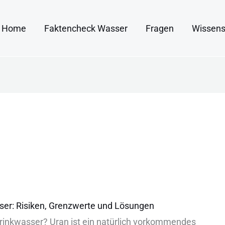
Home
Faktencheck Wasser
Fragen
Wissens
ser: Risiken, Grenzwerte und Lösungen
Tri︇nkwasser? Ura︇n ist︇ ein︇ nat︇ürlich vor︇kommendes