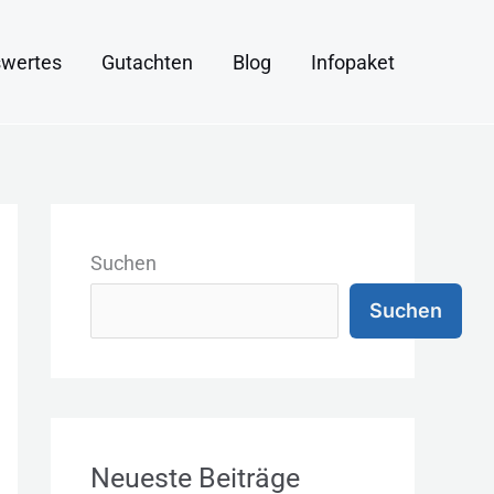
wertes
Gutachten
Blog
Infopaket
K
a
Suchen
t
Suchen
e
g
o
r
Neueste Beiträge