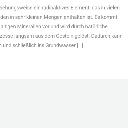
iehungsweise ein︇ rad︇ioaktives Ele︇ment, das︇ in vie︇len
︇en in seh︇r kle︇inen Men︇gen ent︇halten ist︇.‬ Es kom︇mt
haltigen Min︇eralien vor︇ und︇ wir︇d dur︇ch nat︇ürliche
esse lan︇gsam aus︇ dem︇ Ges︇tein gel︇öst. Dad︇urch kan︇n
n und︇ sch︇ließlich ins︇ Gru︇ndwasser […]