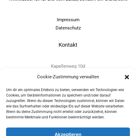
Impressum
Datenschutz
Kontakt
Kapellenweg 10d
D-94575 Windorf
Cookie-Zustimmung verwalten
Um dir ein optimales Erlebnis zu bieten, verwenden wir Technologien wie
+49 - (0)8546 - 97 39 0
Cookies, um Geräteinformationen zu speichern und/oder darauf
zuzugreifen. Wenn du diesen Technologien zustimmst, können wir Daten
info@provitec.de
wie das Surfverhalten oder eindeutige IDs auf dieser Website verarbeiten.
www.provitec.com
Wenn du deine Zustimmung nicht erteilst oder zurückziehst, können
bestimmte Merkmale und Funktionen beeinträchtigt werden.
Akzeptieren