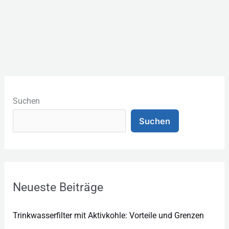
K
a
Suchen
t
Suchen
e
g
o
r
Neueste Beiträge
i
e
Trinkwasserfilter mit Aktivkohle: Vorteile und Grenzen