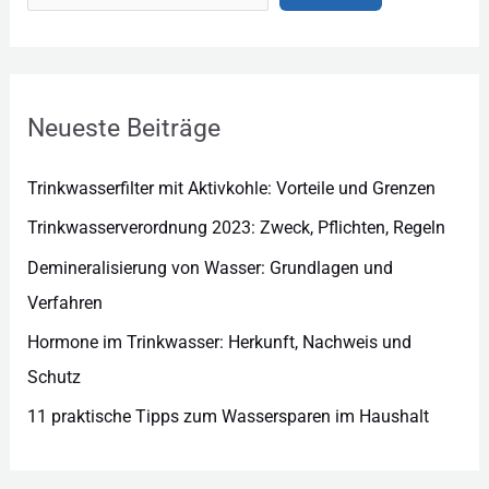
e
g
o
r
Neueste Beiträge
i
e
Trinkwasserfilter mit Aktivkohle: Vorteile und Grenzen
n
Trinkwasserverordnung 2023: Zweck, Pflichten, Regeln
Demineralisierung von Wasser: Grundlagen und
Verfahren
Hormone im Trinkwasser: Herkunft, Nachweis und
Schutz
11 praktische Tipps zum Wassersparen im Haushalt