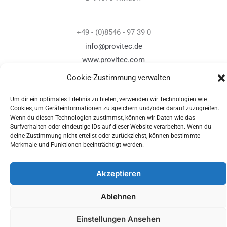
+49 - (0)8546 - 97 39 0
info@provitec.de
www.provitec.com
Cookie-Zustimmung verwalten
Um dir ein optimales Erlebnis zu bieten, verwenden wir Technologien wie
Copyright © 2026 PROVITEC Trinkwassersysteme e.K | Alle
Cookies, um Geräteinformationen zu speichern und/oder darauf zuzugreifen.
Wenn du diesen Technologien zustimmst, können wir Daten wie das
Rechte vorbehalten |
Impressum
|
Datenschutz
|
Surfverhalten oder eindeutige IDs auf dieser Website verarbeiten. Wenn du
Widerrufsrecht
deine Zustimmung nicht erteilst oder zurückziehst, können bestimmte
Merkmale und Funktionen beeinträchtigt werden.
Optimized by Seraphinite Accelerator
Akzeptieren
Turns on site high speed to be attractive for people and search engines.
Ablehnen
Einstellungen Ansehen