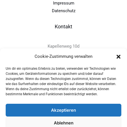
Impressum
Datenschutz
Kontakt
Kapellenweg 10d
D-94575 Windorf
Cookie-Zustimmung verwalten
Um dir ein optimales Erlebnis zu bieten, verwenden wir Technologien wie
+49 - (0)8546 - 97 39 0
Cookies, um Geräteinformationen zu speichern und/oder darauf
zuzugreifen. Wenn du diesen Technologien zustimmst, können wir Daten
info@provitec.de
wie das Surfverhalten oder eindeutige IDs auf dieser Website verarbeiten.
www.provitec.com
Wenn du deine Zustimmung nicht erteilst oder zurückziehst, können
bestimmte Merkmale und Funktionen beeinträchtigt werden.
Akzeptieren
Copyright © 2026 PROVITEC Trinkwassersysteme e.K | Alle
Ablehnen
Rechte vorbehalten |
Impressum
|
Datenschutz
|