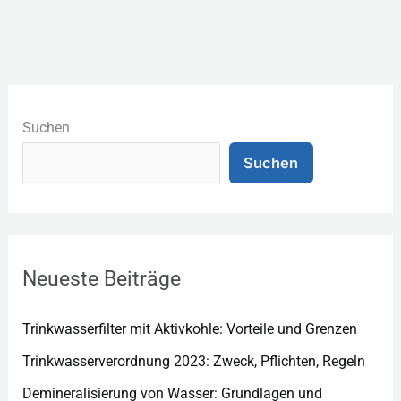
K
a
Suchen
t
Suchen
e
g
o
r
Neueste Beiträge
i
e
Trinkwasserfilter mit Aktivkohle: Vorteile und Grenzen
n
Trinkwasserverordnung 2023: Zweck, Pflichten, Regeln
Demineralisierung von Wasser: Grundlagen und