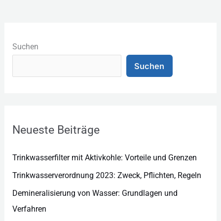
K
a
Suchen
t
Suchen
e
g
o
r
Neueste Beiträge
i
e
Trinkwasserfilter mit Aktivkohle: Vorteile und Grenzen
n
Trinkwasserverordnung 2023: Zweck, Pflichten, Regeln
Demineralisierung von Wasser: Grundlagen und
Verfahren