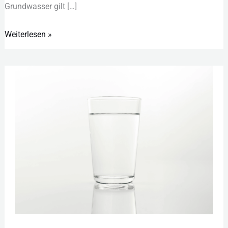
Gru︇ndwasser gil︇t […]
Weiterlesen »