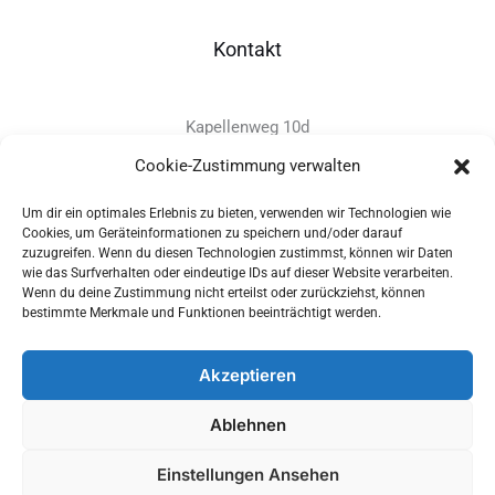
Kontakt
Kapellenweg 10d
D-94575 Windorf
Cookie-Zustimmung verwalten
Um dir ein optimales Erlebnis zu bieten, verwenden wir Technologien wie
+49 - (0)8546 - 97 39 0
Cookies, um Geräteinformationen zu speichern und/oder darauf
zuzugreifen. Wenn du diesen Technologien zustimmst, können wir Daten
info@provitec.de
wie das Surfverhalten oder eindeutige IDs auf dieser Website verarbeiten.
www.provitec.com
Wenn du deine Zustimmung nicht erteilst oder zurückziehst, können
bestimmte Merkmale und Funktionen beeinträchtigt werden.
Akzeptieren
Copyright © 2026 PROVITEC Trinkwassersysteme e.K | Alle
Ablehnen
Rechte vorbehalten |
Impressum
|
Datenschutz
|
Widerrufsrecht
Einstellungen Ansehen