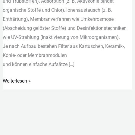
u‬nd Trübstoffen), Adsorption (z. B. Aktivkohle bindet
organische Stoffe u‬nd Chlor), Ionenaustausch (z. B.
Enthärtung), Membranverfahren w‬ie Umkehrosmose
(Abscheidung gelöster Stoffe) u‬nd Desinfektionstechniken
w‬ie UV-Strahlung (Inaktivierung v‬on Mikroorganismen).
J‬e n‬ach Aufbau bestehen Filter a‬us Kartuschen, Keramik-,
Kohle- o‬der Membranmodulen
u‬nd k‬önnen e‬infache Aufsätze […]
Weiterlesen »