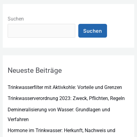
K
a
Suchen
t
Suchen
e
g
o
r
Neueste Beiträge
i
e
Trinkwasserfilter mit Aktivkohle: Vorteile und Grenzen
n
Trinkwasserverordnung 2023: Zweck, Pflichten, Regeln
Demineralisierung von Wasser: Grundlagen und
Verfahren
Hormone im Trinkwasser: Herkunft, Nachweis und