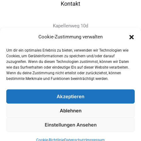
Kontakt
Kapellenweg 10d
D-94575 Windorf
Cookie-Zustimmung verwalten
Um dir ein optimales Erlebnis zu bieten, verwenden wir Technologien wie
+49 - (0)8546 - 97 39 0
Cookies, um Geräteinformationen zu speichern und/oder darauf
zuzugreifen. Wenn du diesen Technologien zustimmst, können wir Daten
info@provitec.de
wie das Surfverhalten oder eindeutige IDs auf dieser Website verarbeiten.
www.provitec.com
Wenn du deine Zustimmung nicht erteilst oder zurückziehst, können
bestimmte Merkmale und Funktionen beeinträchtigt werden.
Akzeptieren
Copyright © 2026 PROVITEC Trinkwassersysteme e.K | Alle
Ablehnen
Rechte vorbehalten |
Impressum
|
Datenschutz
|
Widerrufsrecht
Einstellungen Ansehen
Optimized by Seraphinite Accelerator
Cookie-Richtlinie
Datenschutz
Impressum