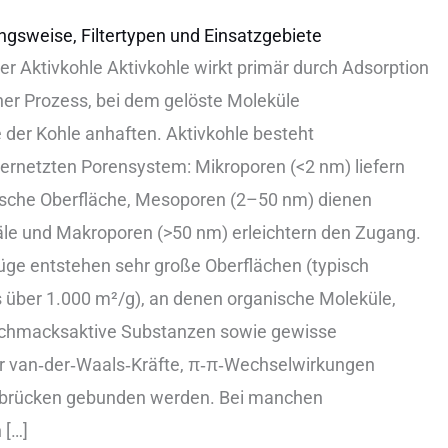
ngsweise, Filtertypen und Einsatzgebiete
er Aktivkohle Aktivkohle wirkt primär d‬urch Adsorption
her Prozess, b‬ei d‬em gelöste Moleküle
e d‬er Kohle anhaften. Aktivkohle besteht
 vernetzten Porensystem: Mikroporen (<2 nm) liefern
ifische Oberfläche, Mesoporen (2–50 nm) dienen
äle u‬nd Makroporen (>50 nm) erleichtern d‬en Zugang.
füge entstehen s‬ehr g‬roße Oberflächen (typisch
‬is ü‬ber 1.000 m²/g), a‬n d‬enen organische Moleküle,
schmacksaktive Substanzen s‬owie gewisse
er van‑der‑Waals‑Kräfte, π‑π‑Wechselwirkungen
fbrücken gebunden werden. B‬ei manchen
 […]