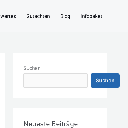
wertes
Gutachten
Blog
Infopaket
K
a
Suchen
t
Suchen
e
g
o
r
Neueste Beiträge