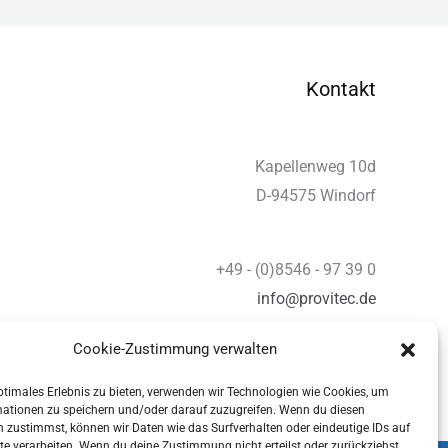
Kontakt
Kapellenweg 10d
D-94575 Windorf
+49 - (0)8546 - 97 39 0
info@provitec.de
www.provitec.com
Cookie-Zustimmung verwalten
ptimales Erlebnis zu bieten, verwenden wir Technologien wie Cookies, um
mationen zu speichern und/oder darauf zuzugreifen. Wenn du diesen
 zustimmst, können wir Daten wie das Surfverhalten oder eindeutige IDs auf
te verarbeiten. Wenn du deine Zustimmung nicht erteilst oder zurückziehst,