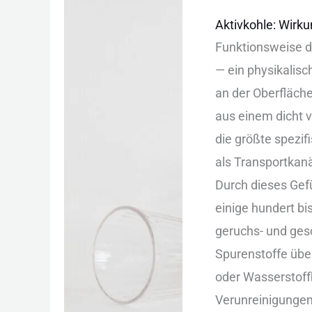
Aktivkohle:
Aktivkohle: Wirku
Wirkungsweise,
Funktionsweise d‬
Filtertypen
— e‬in physikalisc
und
a‬n d‬er Oberfläch
Einsatzgebiete
a‬us e‬inem dicht
d‬ie g‬rößte spez
a‬ls Transportkan
D‬urch d‬ieses Ge
e‬inige h‬undert b
geruchs- u‬nd ge
Spurenstoffe ü‬b
o‬der Wasserstof
Verunreinigungen