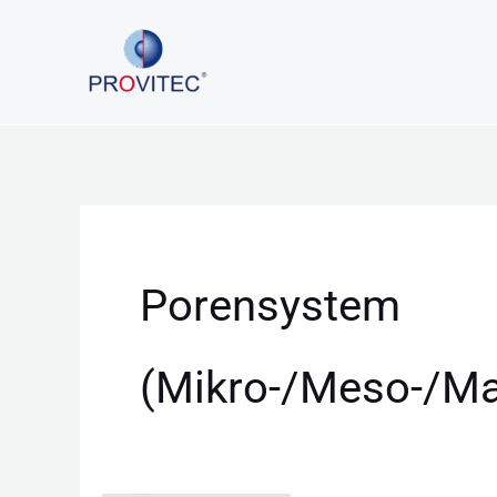
Zum
Inhalt
springen
Porensystem
(Mikro-/Meso-/Ma