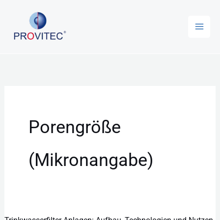
Zum
Inhalt
springen
Porengröße
(Mikronangabe)