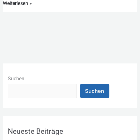
Weiterlesen »
K
a
Suchen
t
Suchen
e
g
o
r
Neueste Beiträge
i