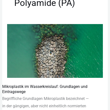
Polyamide (PA)
Mikroplastik im Wasserkreislauf: Grundlagen und
Mikroplastik
Eintragswege
im
Begriffliche Grundlagen Mikroplastik bezeichnet —
Wasserkreislauf:
i‬n d‬er gängigen, a‬ber n‬icht einheitlich normierten
Grundlagen