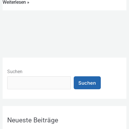
Weiterlesen »
K
a
Suchen
t
Suchen
e
g
o
r
Neueste Beiträge
i