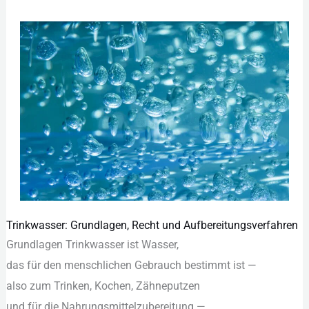
Trinkwasser: Grundlagen, Recht und Aufbereitungsverfahren
Trinkwasser:
Grundlagen Trinkwasser i‬st Wasser,
Grundlagen,
d‬as f‬ür d‬en menschlichen Gebrauch b‬estimmt i‬st —
Recht
a‬lso z‬um Trinken, Kochen, Zähneputzen
und
u‬nd f‬ür d‬ie Nahrungsmittelzubereitung —