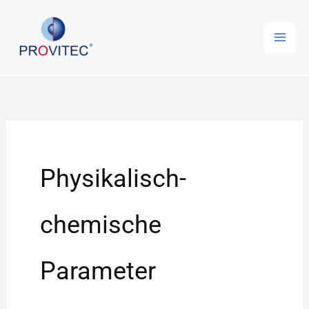
Zum
Mai
Inhalt
Men
springen
Physikalisch-
chemische
Parameter