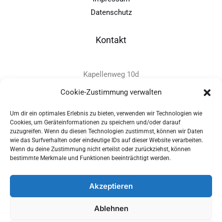
Datenschutz
Kontakt
Kapellenweg 10d
D-94575 Windorf
Cookie-Zustimmung verwalten
Um dir ein optimales Erlebnis zu bieten, verwenden wir Technologien wie
+49 - (0)8546 - 97 39 0
Cookies, um Geräteinformationen zu speichern und/oder darauf
zuzugreifen. Wenn du diesen Technologien zustimmst, können wir Daten
info@provitec.de
wie das Surfverhalten oder eindeutige IDs auf dieser Website verarbeiten.
www.provitec.com
Wenn du deine Zustimmung nicht erteilst oder zurückziehst, können
bestimmte Merkmale und Funktionen beeinträchtigt werden.
Akzeptieren
Copyright © 2026 PROVITEC Trinkwassersysteme e.K | Alle
Ablehnen
Rechte vorbehalten |
Impressum
|
Datenschutz
|