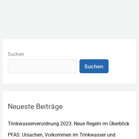
K
a
Suchen
t
Suchen
e
g
o
r
Neueste Beiträge
i
e
Trinkwasserverordnung 2023: Neue Regeln im Überblick
n
PFAS: Ursachen, Vorkommen im Trinkwasser und