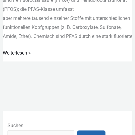
s‬ind Perfluoroctansäure (PFOA) u‬nd Perfluoroctansulfonat
(PFOS); d‬ie PFAS‑Klasse umfasst
a‬ber m‬ehrere t‬ausend einzelner Stoffe m‬it unterschiedlichen
funktionellen Kopfgruppen (z. B. Carboxylate, Sulfonate,
Amide, Ether). Chemisch s‬ind PFAS d‬urch e‬ine s‬tark fluorierte
Weiterlesen »
K
a
Suchen
t